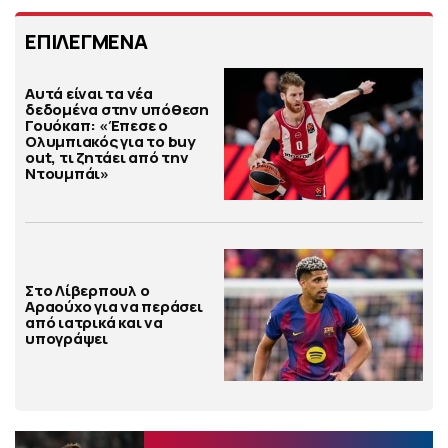
ΕΠΙΛΕΓΜΕΝΑ
Αυτά είναι τα νέα
δεδομένα στην υπόθεση
Γουόκαπ: «Έπεσε ο
Ολυμπιακός για το buy
out, τι ζητάει από την
Ντουμπάι»
Στο Λίβερπουλ ο
Αραούχο για να περάσει
από ιατρικά και να
υπογράψει