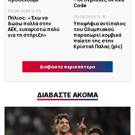
Code
09/08/2026 14:55
09/08/2026 14:18
Πήλιος: «Έχω να
δώσω πολλά στην
Υποψήφια αντίπαλος
ΑΕΚ, ευχαριστώ πολύ
του Ολυμπιακού
για τη στήριξη»
παραχωρεί κομβικό
παίκτη της στην
Κρίσταλ Πάλας (pic)
Διαβάστε περισσότερα
ΔΙΑΒΑΣΤΕ ΑΚΟΜΑ