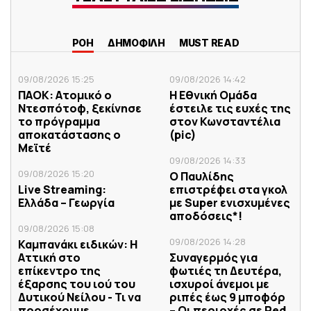
ΡΟΗ
ΔΗΜΟΦΙΛΗ
MUST READ
09/08/2026 15:25
09/08/2026 14:42
ΠΑΟΚ: Ατομικό ο
Η Εθνική Ομάδα
Ντεσπότοφ, ξεκίνησε
έστειλε τις ευχές της
το πρόγραμμα
στον Κωνσταντέλια
αποκατάστασης ο
(pic)
Μεϊτέ
09/08/2026 14:33
09/08/2026 15:20
Ο Παυλίδης
Live Streaming:
επιστρέφει στα γκολ
Ελλάδα – Γεωργία
με Super ενισχυμένες
αποδόσεις*!
09/08/2026 15:08
09/08/2026 14:28
Καμπανάκι ειδικών: Η
Αττική στο
Συναγερμός για
επίκεντρο της
φωτιές τη Δευτέρα,
έξαρσης του ιού του
ισχυροί άνεμοι με
Δυτικού Νείλου - Τι να
ριπές έως 9 μποφόρ
προσέχουμε
– Οι περιοχές σε Red