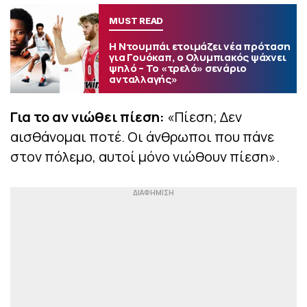
MUST READ
Η Ντουμπάι ετοιμάζει νέα πρόταση
για Γουόκαπ, ο Ολυμπιακός ψάχνει
ψηλό – Το «τρελό» σενάριο
ανταλλαγής»
Για το αν νιώθει πίεση:
«Πίεση; Δεν
αισθάνομαι ποτέ. Οι άνθρωποι που πάνε
στον πόλεμο, αυτοί μόνο νιώθουν πίεση».