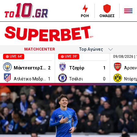
ΡΟΗ
ΟΜΑΔΕΣ
MATCHCENTER
09/08/2026 | 
LIVE: 64'
LIVE: 30'
Μάντσεστερ Σίτι
2
Τζοχόρ
1
Άρσεν
Ατλέτικο Μαδρίτης
1
Τσέλσι
0
Ντόρτ