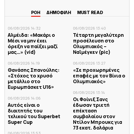
ΡΟΗ
ΔΗΜΟΦΙΛΗ
MUST READ
06/08/2026 14:32
06/08/2026 13:40
Αλμέιδα: «Μακάρι ο
Τέταρτη μεγαλύτερη
Μέσι να μην έχει
προσέλευση στο
όρεξη να παίξει μαζί
Ολυμπιακός –
μας…» (vid)
Ναϊμέγκεν (pic)
06/08/2026 14:19
06/08/2026 13:27
Θανάσης Σπανούλης:
«Σε προχωρημένες
«Στόχος το χρυσό
επαφές με τον Βίνια ο
μετάλλιο στο
Ολυμπιακός»
Ευρωμπάσκετ U16»
06/08/2026 13:14
06/08/2026 14:06
Οι Φοίνιξ Σανς
Αυτός είναι ο
έδωσαν τριετή
διαιτητής του
επέκταση
τελικού του Superbet
συμβολαίου στον
Super Cup
Ντίλον Μπρουκς για
73 εκατ. δολάρια
06/08/2026 13:53