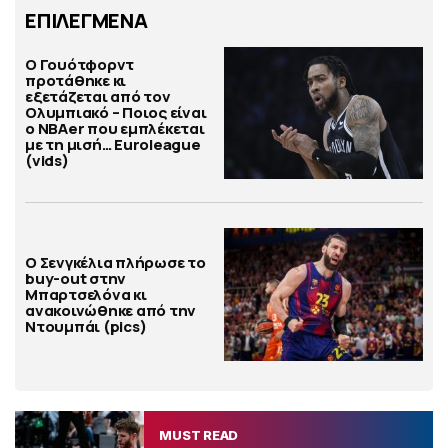
ΕΠΙΛΕΓΜΕΝΑ
Ο Γουότφορντ
προτάθηκε κι
εξετάζεται από τον
Ολυμπιακό – Ποιος είναι
ο ΝΒΑer που εμπλέκεται
με τη μισή… Euroleague
(vids)
Ο Σενγκέλια πλήρωσε το
buy-out στην
Μπαρτσελόνα κι
ανακοινώθηκε από την
Ντουμπάι (pics)
MUST READ