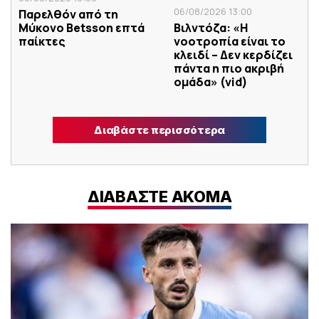
06/08/2026 13:00
Παρελθόν από τη
Μύκονο Betsson επτά
Βιλντόζα: «Η
παίκτες
νοοτροπία είναι το
κλειδί – Δεν κερδίζει
πάντα η πιο ακριβή
ομάδα» (vid)
Διαβάστε περισσότερα
ΔΙΑΒΑΣΤΕ ΑΚΟΜΑ