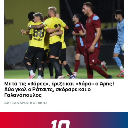
Μετά τις «3άρες», έριξε και «5άρα» ο Άρης!
Δύο γκολ ο Ράτσιτς, σκόραρε και ο
Γαλανόπουλος
ΑΛΕΞΑΝΔΡΟΣ ΚΩΤΑΚΗΣ