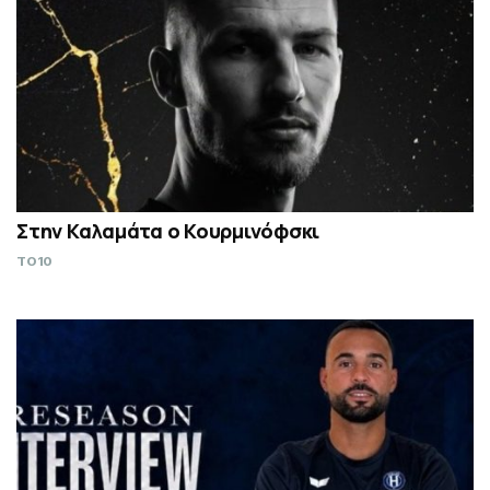
Στην Καλαμάτα ο Κουρμινόφσκι
TO10