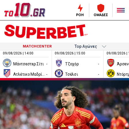
ΡΟΗ
ΟΜΑΔΕΣ
MATCHCENTER
09/08/2026 | 14:00
09/08/2026 | 15:00
09/08/2026 | 
Μάντσεστερ Σίτι
-
Τζοχόρ
-
Άρσεν
Ατλέτικο Μαδρίτης
-
Τσέλσι
-
Ντόρτ