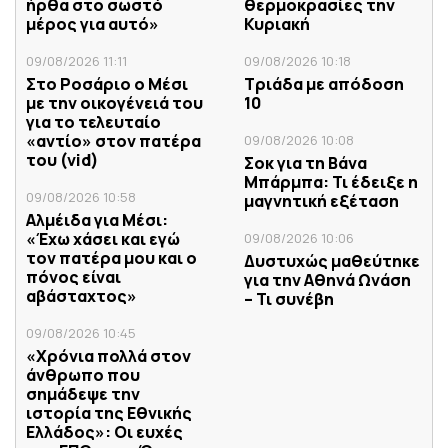
ήρθα στο σωστό
θερμοκρασίες την
μέρος για αυτό»
Κυριακή
09/08/2026 11:11
09/08/2026 10:18
Στο Ροσάριο ο Μέσι
Τριάδα με απόδοση
με την οικογένειά του
10
για το τελευταίο
«αντίο» στον πατέρα
09/08/2026 10:08
του (vid)
Σoκ για τη Βάνα
Μπάρμπα: Τι έδειξε η
09/08/2026 10:58
μαγνητική εξέταση
Αλμέιδα για Μέσι:
«Έχω χάσει και εγώ
09/08/2026 10:06
τον πατέρα μου και ο
Δυστυχώς μαθεύτηκε
πόνος είναι
για την Αθηνά Ωνάση
αβάσταχτος»
– Τι συνέβη
09/08/2026 10:45
«Χρόνια πολλά στον
άνθρωπο που
σημάδεψε την
ιστορία της Εθνικής
Ελλάδος»: Οι ευχές