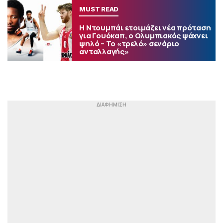
MUST READ
Η Ντουμπάι ετοιμάζει νέα πρόταση
για Γουόκαπ, ο Ολυμπιακός ψάχνει
ψηλό – Το «τρελό» σενάριο
ανταλλαγής»