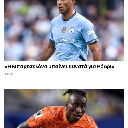
«Η Μπαρτσελόνα μπαίνει δυνατά για Ρόδρι»
TO10