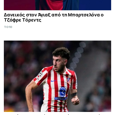
Δανεικός στον Άγιαξ από τη Μπαρτσελόνα ο
Τζόφρε Τόρεντς
TO10