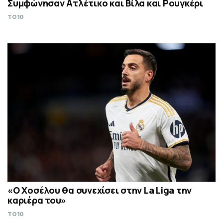
Συμφώνησαν Ατλέτικο και Βίλα και Ρουγκέρι
TO10
«Ο Χοσέλου θα συνεχίσει στην La Liga την
καριέρα του»
TO10