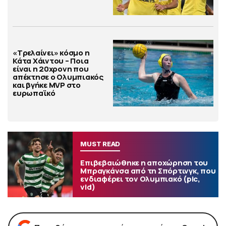
«Τρελαίνει» κόσμο η
Κάτα Χάιντου – Ποια
είναι η 20χρονη που
απέκτησε ο Ολυμπιακός
και βγήκε MVP στο
ευρωπαϊκό
MUST READ
Επιβεβαιώθηκε η αποχώρηση του
Μπραγκάνσα από τη Σπόρτινγκ, που
ενδιαφέρει τον Ολυμπιακό (pic,
vid)