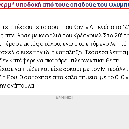
Θερμή υποδοχή από τους οπαδούς του Ολυμπ
στέ απέκρουσε το σουτ του Καν Ιν Λι, ενώ, στο 14’
 απείλησε με κεφαλιά του Κρέσγουελ Στο 28’ τ
 πέρασε εκτός στόχου, ενώ στο επόμενο λεπτό 
σχέλια είχε την ίδια κατάληξη. Τέσσερα λεπτά 
εν κατάφερε να σκοράρει πλεονεκτική θέση.
έχισε να πιέζει και είχε δοκάρι με τον Μπεράλντ
’ ο Ρουίθ αστόχησε από καλό σημείο, με το 0-0 ν
ην ανάπαυλα.