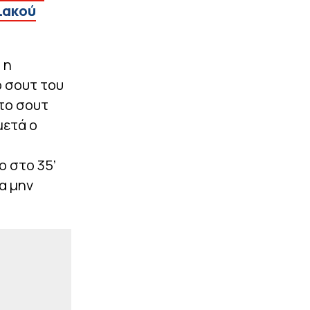
ιακού
|
UEFA CONFERENCE LEAGUE
23:03
ΠΑΟΚ: Οι υποψήφιοι
αντίπαλοί του στα πλέι
οφ του Conference
 η
League, αν αποκλειστεί
ο σουτ του
από την Άντερλεχτ
το σουτ
|
STOIXIMAN SUPERLEAGUE
22:59
μετά ο
«Εξετάζει την
περίπτωση του Τζέιλεν
Μπλέσα ο Ολυμπιακός»
ο στο 35’
(vids)
α μην
ΠΕΡΙΣΣΟΤΕΡΑ