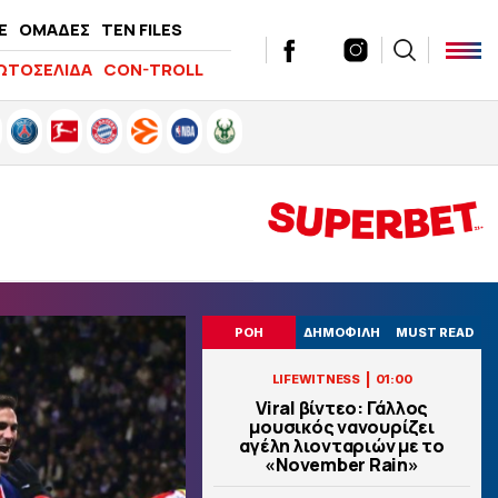
E
ΟΜΑΔΕΣ
TEN FILES
ΩΤΟΣΕΛΙΔΑ
CON-TROLL
ΡΟΗ
ΔΗΜΟΦΙΛΗ
MUST READ
|
LIFEWITNESS
01:00
Viral βίντεο: Γάλλος
μουσικός νανουρίζει
αγέλη λιονταριών με το
«November Rain»