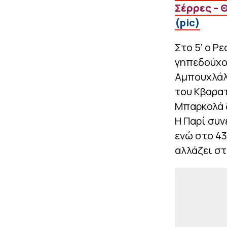
Σέρρες – 
(pic)
Στο 5’ ο Ρε
γηπεδούχος
Αμπουχλάλ
του Κβαρατ
Μπαρκολά δ
Η Παρί συν
ενώ στο 43
αλλάζει στ