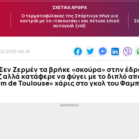
ΣΧΕΤΙΚΑ ΑΡΘΡΑ
Ο τερματοφύλακας της Σπόρτινγκ πήγε για
κοντρόλ με το «τακουνάκι» και πέτυχε επικό
Σέ
αυτογκόλ (vid)
.02.2025-00:16
Σεν Ζερμέν τα βρήκε «σκούρα» στην έδρ
 αλλά κατάφερε να φύγει με το διπλό απ
m de Toulouse» χάρις στο γκολ του Φαμ