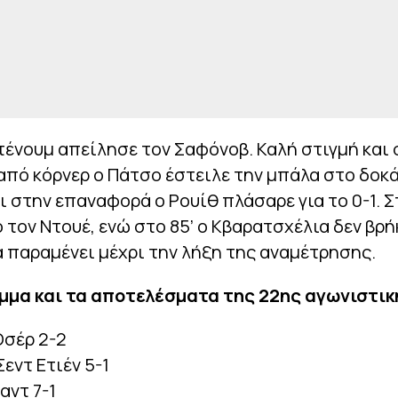
Ντένουμ απείλησε τον Σαφόνοβ. Καλή στιγμή και σ
από κόρνερ ο Πάτσο έστειλε την μπάλα στο δοκά
ι στην επαναφορά ο Ρουίθ πλάσαρε για το 0-1. Στ
 τον Ντουέ, ενώ στο 85’ ο Κβαρατσχέλια δεν βρ
να παραμένει μέχρι την λήξη της αναμέτρησης.
μμα και τα αποτελέσματα της 22ης αγωνιστικ
Οσέρ 2-2
Σεντ Ετιέν 5-1
αντ 7-1