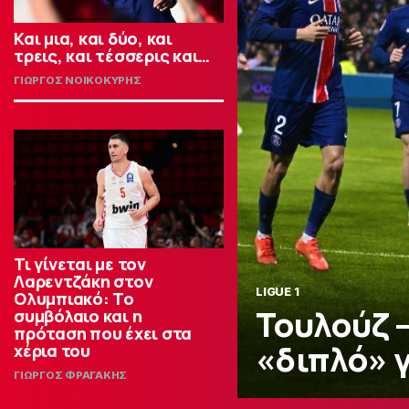
Και μια, και δύο, και
τρεις, και τέσσερις και…
ΓΙΩΡΓΟΣ ΝΟΙΚΟΚΥΡΗΣ
Τι γίνεται με τον
Λαρεντζάκη στον
LIGUE 1
Ολυμπιακό: Το
Τουλούζ –
συμβόλαιο και η
πρόταση που έχει στα
«διπλό» 
χέρια του
ΓΙΩΡΓΟΣ ΦΡΑΓΑΚΗΣ