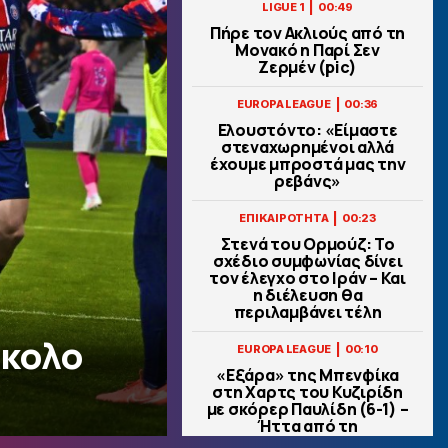
|
LIGUE 1
00:49
Πήρε τον Ακλιούς από τη
Μονακό η Παρί Σεν
Ζερμέν (pic)
|
EUROPA LEAGUE
00:36
Ελουστόντο: «Είμαστε
στεναχωρημένοι αλλά
έχουμε μπροστά μας την
ρεβάνς»
|
ΕΠΙΚΑΙΡΟΤΗΤΑ
00:23
Στενά του Ορμούζ: Το
σχέδιο συμφωνίας δίνει
τον έλεγχο στο Ιράν – Και
η διέλευση θα
περιλαμβάνει τέλη
σκολο
|
EUROPA LEAGUE
00:10
«Εξάρα» της Μπενφίκα
στη Χαρτς του Κυζιρίδη
με σκόρερ Παυλίδη (6-1) –
Ήττα από τη
Σάλτσμπουργκ για την