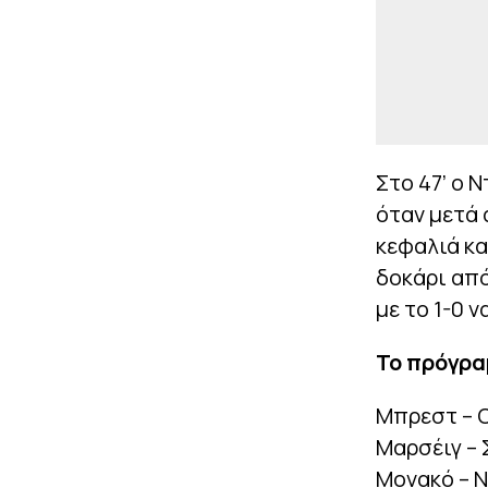
Στο 47’ ο 
όταν μετά 
κεφαλιά κα
δοκάρι από
με το 1-0 
Το πρόγρα
Μπρεστ – 
Μαρσέιγ – 
Μονακό – Ν