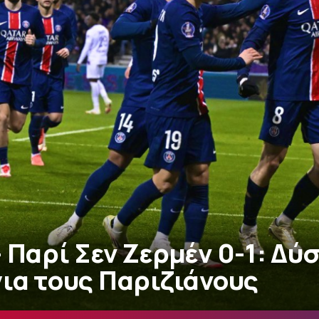
 Παρί Σεν Ζερμέν 0-1: Δύ
για τους Παριζιάνους