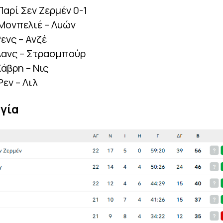
Παρί Σεν Ζερμέν 0-1
 Μονπελιέ – Λυών
Ρενς – Ανζέ
 Λανς – Στρασμπούρ
Χάβρη – Νις
Ρεν – Λιλ
γία