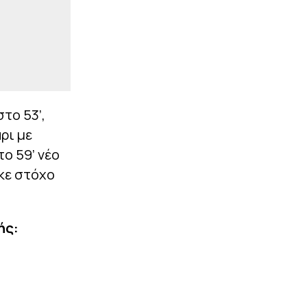
το 53’,
ρι με
ο 59’ νέο
ήκε στόχο
ής: