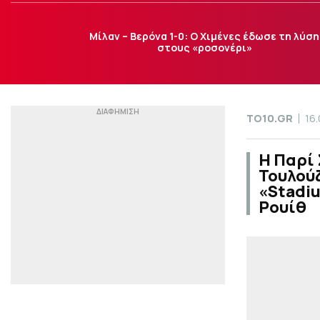
Μίλαν – Βερόνα 1-0: Ο Χιμένες έδωσε τη λύση
στους «ροσονέρι»
TO10.GR
16
Η Παρί 
Τουλούζ
«Stadiu
Ρουίθ