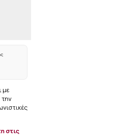
έδαφος για τη 10η θέση η
Ελλάδα, απομακρύνθηκαν
Τσεχία και Πολωνία
|
ΕΠΙΚΑΙΡΟΤΗΤΑ
23:27
Σύλληψη αστυνομικού
στη Μύκονο – Οδηγούσε
επικίνδυνα και αρνήθηκε
να σταματήσει σε έλεγχο
συναδέλφων του
ης
|
EUROPA LEAGUE
23:14
Σκόραρε από την άσπρη
βούλα ο Παυλίδης (vid)
|
PRE SEASON
23:13
ι με
Φιλική ήττα για τον
 την
Ατρόμητο από την ΑΕ
Λεμεσού (1-2)
γωνιστικές
|
NBA
23:05
Θα παλέψει για τη θέση
του στους Νάγκετς ο
η στις
Γουόκερ