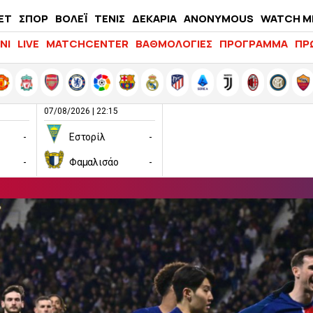
ΕΤ
ΣΠΟΡ
ΒΟΛΕΪ
ΤΕΝΙΣ
ΔΕΚΑΡΙΑ
ANONYMOUS
WATCH M
LIFEWITNESS
ΝΙ
LIVE
MATCHCENTER
ΒΑΘΜΟΛΟΓΙΕΣ
ΠΡΟΓΡΑΜΜΑ
ΠΡ
07/08/2026 | 22:15
-
Εστορίλ
-
-
Φαμαλισάο
-