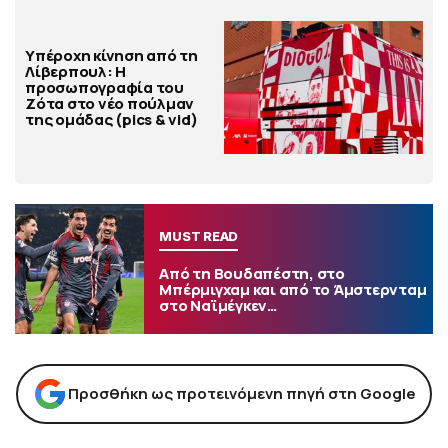
Υπέροχη κίνηση από τη
Λίβερπουλ: Η
προσωπογραφία του
Ζότα στο νέο πούλμαν
της ομάδας (pics & vid)
MUST READ
Από τη Βουδαπέστη, στο
Μπέρμιγχαμ και από το Άμστερνταμ
στο Ναϊμέγκεν…
Προσθήκη ως προτεινόμενη πηγή στη Google