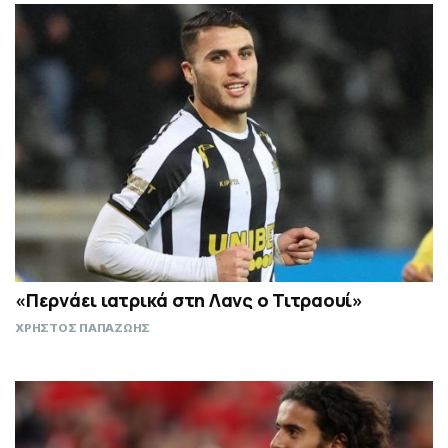
«Περνάει ιατρικά στη Λανς ο Τιτραουί»
ΧΡΗΣΤΟΣ ΠΑΠΑΖΩΗΣ