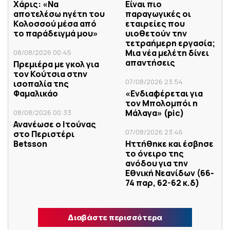
Χάρις: «Να
Είναι πιο
αποτελέσω ηγέτη του
παραγωγικές οι
Κολοσσού μέσα από
εταιρείες που
το παράδειγμά μου»
υιοθετούν την
τετραήμερη εργασία;
Μια νέα μελέτη δίνει
08/08/2026 00:45
απαντήσεις
Πρεμιέρα με γκολ για
τον Κούτσια στην
07/08/2026 23:54
ισοπαλία της
Φαμαλικάο
«Ενδιαφέρεται για
τον Μπολομπόι η
Μάλαγα» (pic)
08/08/2026 00:33
Ανανέωσε ο Ιτούνας
07/08/2026 23:46
στο Περιστέρι
Betsson
Ηττήθηκε και έσβησε
το όνειρο της
ανόδου για την
Εθνική Νεανίδων (66-
74 παρ, 62-62 κ.δ)
Διαβάστε περισσότερα