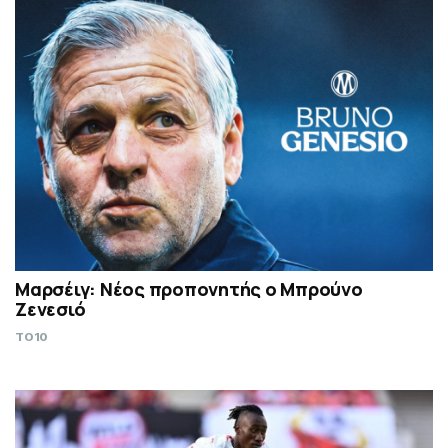
Μαρσέιγ: Νέος προπονητής ο Μπρούνο
Ζενεσιό
TO10