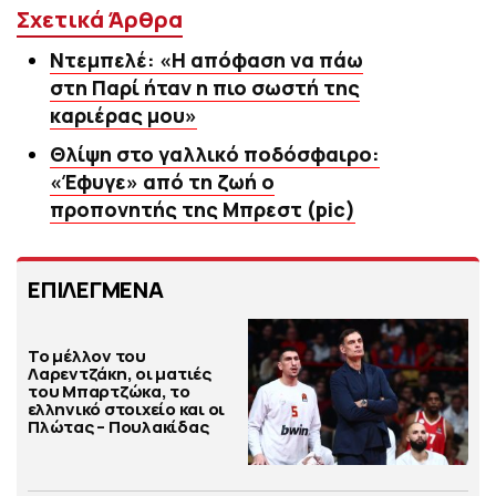
Σχετικά Άρθρα
Ντεμπελέ: «Η απόφαση να πάω
στη Παρί ήταν η πιο σωστή της
καριέρας μου»
Θλίψη στο γαλλικό ποδόσφαιρο:
«Έφυγε» από τη ζωή ο
προπονητής της Μπρεστ (pic)
ΕΠΙΛΕΓΜΕΝΑ
Το μέλλον του
Λαρεντζάκη, οι ματιές
του Μπαρτζώκα, το
ελληνικό στοιχείο και οι
Πλώτας – Πουλακίδας