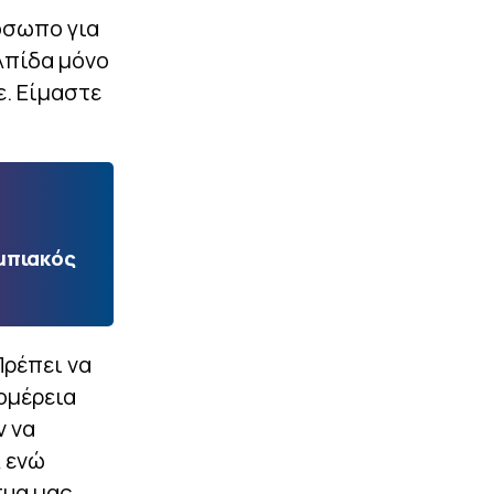
όσωπο για
ελπίδα μόνο
ε. Είμαστε
μπιακός
ρέπει να
ομέρεια
ν να
λ ενώ
υα μας.