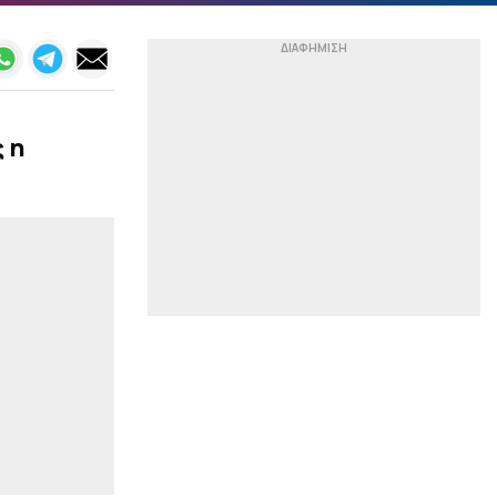
τραυματίστηκε στους
πανηγυρισμούς, αλλά το
γκολ του ακυρώθηκε
(vids)
|
ΑΛΛΑ ΣΠΟΡ
08:59
Χαλιορής: «Το ΟΑΚΑ
 η
σταθερά στο πλευρό των
Ελλήνων αθλητών»
|
BUNDESLIGA
08:46
Με τις ευλογίες του Κλοπ
η Ντόρτμουντ επιμένει
για τον Ελ Μάλα
|
STOIXIMAN SUPERLEAGUE
08:33
Δικαιολογημένα
διπρόσωπος με
αδικαιολόγητα κενά
|
ΕΘΝΙΚΕΣ ΟΜΑΔΕΣ
08:20
Φάκελος Εθνική Ελλάδος:
Πότε αναμένονται οι