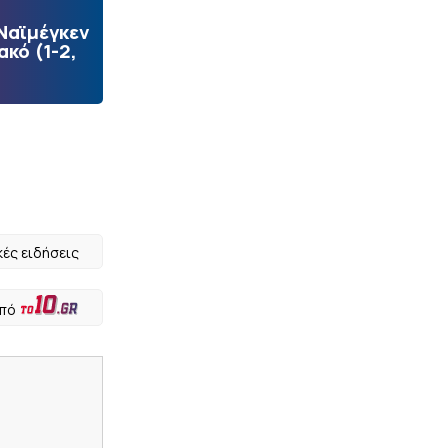
 Ναϊμέγκεν
ακό (1-2,
κές ειδήσεις
από