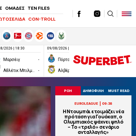
E
ΟΜΑΔΕΣ
TEN FILES
ΩΤΟΣΕΛΙΔΑ
CON-TROLL
8/2026 | 18:30
09/08/2026 | 20:00
09/08/2026 | 21:00
Μαρσέιγ
-
Πόρτο
-
Πάρμα
Αθλέτικ Μπιλμπάο
-
Αλβέρκα
-
Σαμπντόρια
ΡΟΗ
ΔΗΜΟΦΙΛΗ
MUST READ
|
EUROLEAGUE
09:38
Η Ντουμπάι ετοιμάζει νέα
πρόταση για Γουόκαπ, ο
Ολυμπιακός ψάχνει ψηλό
– Το «τρελό» σενάριο
ανταλλαγής»