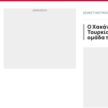
ΚΩΝΣΤΑΝΤΙΝΟ
Ο Χακάν
Τουρκί
ομάδα π