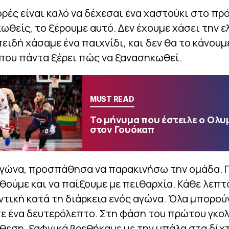
ρές είναι καλό να δέχεσαι ένα χαστούκι στο πρ
ωθείς, το ξέρουμε αυτό. Δεν έχουμε χάσει την 
πειδή χάσαμε ένα παιχνίδι, και δεν θα το κάνουμ
που πάντα ξέρει πώς να ξανασηκωθεί.
MUST READ
Το μήνυμα που έστειλε ο Ολυ
στον Γουόκαπ
αγώνα, προσπάθησα να παρακινήσω την ομάδα. Π
ούμε και να παίξουμε με πειθαρχία. Κάθε λεπτ
ντική κατά τη διάρκεια ενός αγώνα. Όλα μπορού
ε ένα δευτερόλεπτο. Στη φάση του πρώτου γκο
θεση, ξαφνικά βρεθήκαμε με την μπάλα στα δίχτ