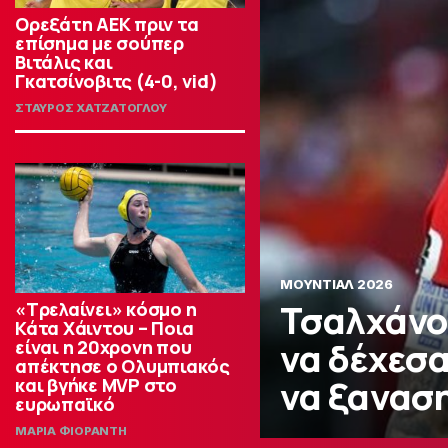
Ορεξάτη ΑΕΚ πριν τα
επίσημα με σούπερ
Βιτάλις και
Γκατσίνοβιτς (4-0, vid)
ΣΤΑΥΡΟΣ ΧΑΤΖΑΤΟΓΛΟΥ
ΜΟΥΝΤΙΑΛ 2026
Τσαλχάνο
«Τρελαίνει» κόσμο η
Κάτα Χάιντου – Ποια
να δέχεσα
είναι η 20χρονη που
απέκτησε ο Ολυμπιακός
να ξανασ
και βγήκε MVP στο
ευρωπαϊκό
ΜΑΡΙΑ ΦΙΟΡΑΝΤΗ