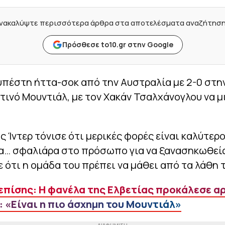
νακαλύψτε περισσότερα άρθρα στα αποτελέσματα αναζήτησ
Πρόσθεσε to10.gr στην Google
υπέστη ήττα-σοκ από την Αυστραλία με 2-0 στη
τινό Μουντιάλ, με τον Χακάν Τσαλχάνογλου να μ
ς Ίντερ τόνισε ότι μερικές φορές είναι καλύτερο
ια… σφαλιάρα στο πρόσωπο για να ξανασηκωθείς
 ότι η ομάδα του πρέπει να μάθει από τα λάθη 
επίσης: Η φανέλα της Ελβετίας προκάλεσε α
 «Είναι η πιο άσχημη του Μουντιάλ»