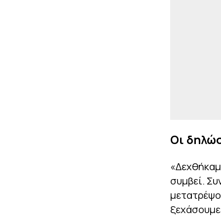
Οι δηλώσ
«Δεχθήκαμε
συμβεί. Συ
μετατρέψου
ξεχάσουμε 