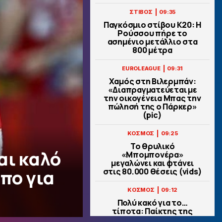
|
ΣΤΙΒΟΣ
09:35
Παγκόσμιο στίβου Κ20: Η
Ρούσσου πήρε το
ασημένιο μετάλλιο στα
800 μέτρα
|
EUROLEAGUE
09:31
Χαμός στη Βιλερμπάν:
«Διαπραγματεύεται με
την οικογένεια Μπας την
πώλησή της ο Πάρκερ»
(pic)
|
ΚΟΣΜΟΣ
09:25
Το θρυλικό
αι καλό
«Μπομπονέρα»
μεγαλώνει και φτάνει
πο για
στις 80.000 θέσεις (vids)
|
ΚΟΣΜΟΣ
09:12
Πολύ κακό για το…
τίποτα: Παίκτης της
Κορίτιμπα σκόραρε,