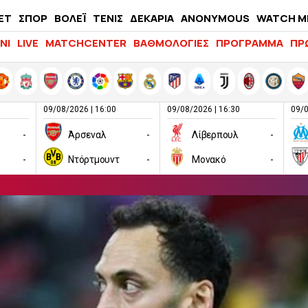
ΕΤ
ΣΠΟΡ
ΒΟΛΕΪ
ΤΕΝΙΣ
ΔΕΚΑΡΙΑ
ANONYMOUS
WATCH M
LIFEWITNESS
ΝΙ
LIVE
MATCHCENTER
ΒΑΘΜΟΛΟΓΙΕΣ
ΠΡΟΓΡΑΜΜΑ
ΠΡ
09/08/2026 | 16:00
09/08/2026 | 16:30
09/0
-
Άρσεναλ
-
Λίβερπουλ
-
-
Ντόρτμουντ
-
Μονακό
-