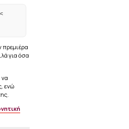
κλήσεις του Σπανούλη
και τι ισχύει με τον
Αντετοκούνμπο
ης
|
ΕΠΙΚΑΙΡΟΤΗΤΑ
08:07
Σε πλήρη εξέλιξη ο
καύσωνας – Πού πέρασε
τους 39 βαθμούς η
θερμοκρασία το Σάββατο
ν πρεμιέρα
ιλά για όσα
|
ΕΘΝΙΚΕΣ ΟΜΑΔΕΣ
07:54
Τάπια: «Μόνο ο Μέσι θα
αποφασίσει πότε θα
αποσυρθεί»
 να
|
NBA
07:41
, ενώ
Τι ανέφερε η
της.
ιατροδικαστική έκθεση
για τον θάνατο του
Μπράντον Κλαρκ
ρνητική
|
LIFEWITNESS
07:28
Δύσκολες στιγμές για την
Ιωάννα Τούνη: Βρέθηκε