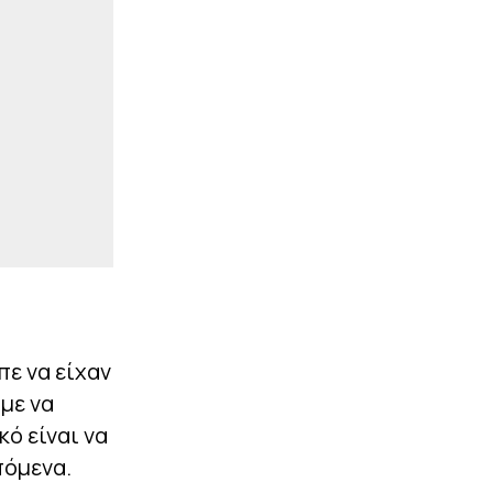
στο νοσοκομείο – Τι
συνέβη με την influencer
|
ΠΡΩΤΟΣΕΛΙΔΑ
07:15
Τα αθλητικά
πρωτοσέλιδα της
ημέρας (9/8)
|
ΠΡΩΤΟΣΕΛΙΔΑ
07:07
Τα πολιτικά
πρωτοσέλιδα της
ημέρας (9/8)
ΠΕΡΙΣΣΟΤΕΡΑ
πε να είχαν
αμε να
κό είναι να
πόμενα.