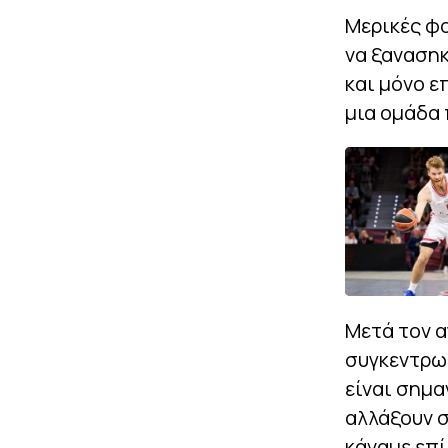
Μερικές φο
να ξανασηκ
και μόνο ε
μια ομάδα 
Μετά τον 
συγκεντρωθ
είναι σημα
αλλάξουν σ
κάναμε επί