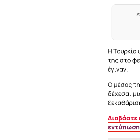
Α
Η Τουρκία 
της στο φε
έγιναν.
Ο μέσος τη
δέχεσαι μ
ξεκαθάρισε
Διαβάστε 
εντύπωση: