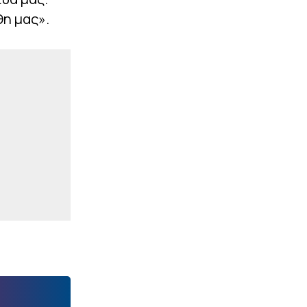
θη μας».