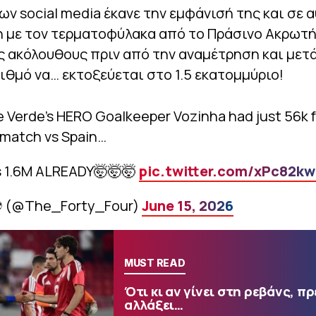
ων social media έκανε την εμφάνισή της και σε 
 με τον τερματοφύλακα από το Πράσινο Ακρωτήρ
ς ακόλουθους πριν από την αναμέτρηση και μετ
ριθμό να… εκτοξεύεται στο 1.5 εκατομμύριο!
 Verde’s HERO Goalkeeper Vozinha had just 56k 
 match vs Spain…
s 1.6M ALREADY🤯🤯🤯
pic.twitter.com/xPc82k
⚽️ (@The_Forty_Four)
June 15, 2026
MUST READ
Ότι κι αν γίνει στη ρεβάνς, πρ
αλλάξει…