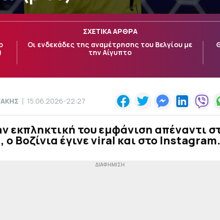
ΣΧΕΤΙΚΑ ΑΡΘΡΑ
ο
Οι ενδεκάδες της αναμέτρησης του Βελγίου με
Θ
)
την Αίγυπτο
ΓΑΚΗΣ
15.06.2026-22:27
ην εκπληκτική του εμφάνιση απέναντι σ
, ο Βοζίνια έγινε viral και στο Instagram