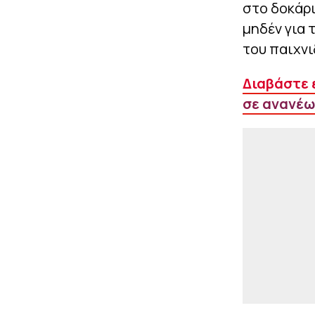
στο δοκάρι
μηδέν για 
του παιχνι
Διαβάστε 
σε ανανέω