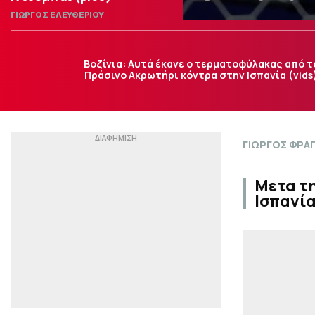
ΓΙΩΡΓΟΣ ΕΛΕΥΘΕΡΙΟΥ
Βοζίνια: Αυτά έκανε ο τερματοφύλακας από τ
Πράσινο Ακρωτήρι κόντρα στην Ισπανία (vids
ΓΙΩΡΓΟΣ ΦΡΑ
Μετα τ
Ισπανία