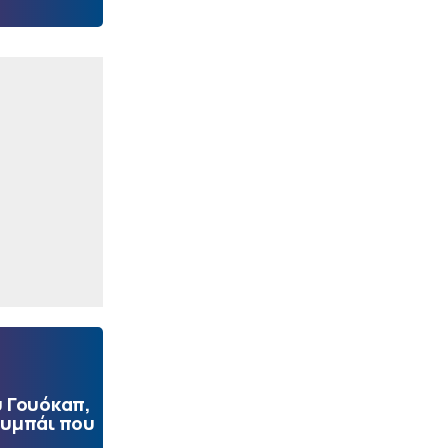
 Γουόκαπ,
ουμπάι που