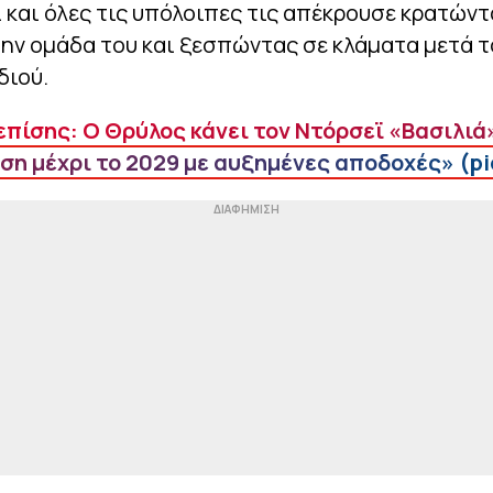
 και όλες τις υπόλοιπες τις απέκρουσε κρατώντ
την ομάδα του και ξεσπώντας σε κλάματα μετά τ
διού.
επίσης: Ο Θρύλος κάνει τον Ντόρσεϊ «Βασιλιά
ση μέχρι το 2029 με αυξημένες αποδοχές» (pi