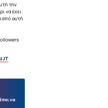
αυτή την
ι να έχει
ά από αυτή
followers
wzJT
έπει να