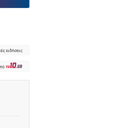
κές ειδήσεις
από