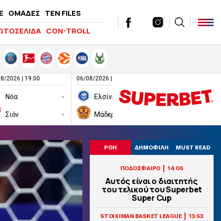
E
ΟΜΑΔΕΣ
TEN FILES
ΩΤΟΣΕΛΙΔΑ
CON-TROLL
8/2026 | 19:00
06/08/2026 | 19:00
06/08/2026 | 19:00
Νόα
-
Ελσίνκι
-
Σιόν
-
Μάδεργουελ
-
Ραπίντ Βιέν
ΡΟΗ
ΔΗΜΟΦΙΛΗ
MUST READ
|
ΠΟΔΟΣΦΑΙΡΟ
14:06
Αυτός είναι ο διαιτητής
του τελικού του Superbet
Super Cup
|
STOIXIMAN BASKET LEAGUE
13:53