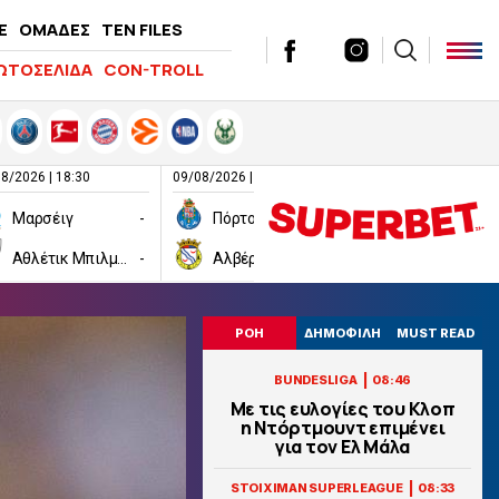
E
ΟΜΑΔΕΣ
TEN FILES
ΩΤΟΣΕΛΙΔΑ
CON-TROLL
8/2026 | 18:30
09/08/2026 | 20:00
09/08/2026 | 21:00
Μαρσέιγ
-
Πόρτο
-
Πάρμα
Αθλέτικ Μπιλμπάο
-
Αλβέρκα
-
Σαμπντόρια
ΡΟΗ
ΔΗΜΟΦΙΛΗ
MUST READ
|
BUNDESLIGA
08:46
Με τις ευλογίες του Κλοπ
η Ντόρτμουντ επιμένει
για τον Ελ Μάλα
|
STOIXIMAN SUPERLEAGUE
08:33