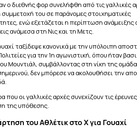
ταν ο διεθνής φορ συνελήφθη από τις γαλλικές α
η συμμετοχή του σε παράνομες στοιχηματικές
ητες, ενώ εξετάζεται η περίπτωση ανάμειξης 
ις ανάμεσα στη Νις και τη Μετς.
ουαχί ταξίδεψε κανονικά με την υπόλοιπη αποστ
ολιτείες για την 1η αγωνιστική, όπου ήταν βασ
ου Μουντιάλ, συμβάλλοντας στη νίκη της ομάδας
Ισημερινού, δεν μπόρεσε να ακολουθήσει την απ
δά.
ρα που οι γαλλικές αρχές συνεχίζουν τις έρευνες
ση της υπόθεσης.
άρτηση του Αθλέτικ στο X για Γουαχί