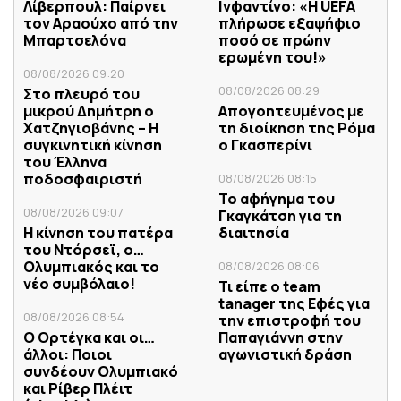
Λίβερπουλ: Παίρνει
Ινφαντίνο: «Η UEFA
τον Αραούχο από την
πλήρωσε εξαψήφιο
Μπαρτσελόνα
ποσό σε πρώην
ερωμένη του!»
08/08/2026 09:20
08/08/2026 08:29
Στο πλευρό του
μικρού Δημήτρη ο
Απογοητευμένος με
Χατζηγιοβάνης – Η
τη διοίκηση της Ρόμα
συγκινητική κίνηση
ο Γκασπερίνι
του Έλληνα
ποδοσφαιριστή
08/08/2026 08:15
Το αφήγημα του
08/08/2026 09:07
Γκαγκάτση για τη
Η κίνηση του πατέρα
διαιτησία
του Ντόρσεϊ, ο…
Ολυμπιακός και το
08/08/2026 08:06
νέο συμβόλαιο!
Τι είπε ο team
tanager της Εφές για
08/08/2026 08:54
την επιστροφή του
Ο Ορτέγκα και οι…
Παπαγιάννη στην
άλλοι: Ποιοι
αγωνιστική δράση
συνδέουν Ολυμπιακό
και Ρίβερ Πλέιτ