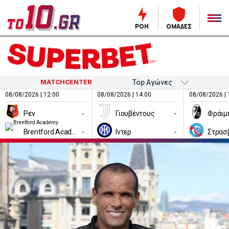
ΡΟΗ
ΟΜΑΔΕΣ
MATCHCENTER
08/08/2026 | 12:00
08/08/2026 | 14:00
08/08/2026 | 
Ρεν
-
Γιουβέντους
-
Φράιμ
Brentford Academy
-
Ιντερ
-
Στρασ