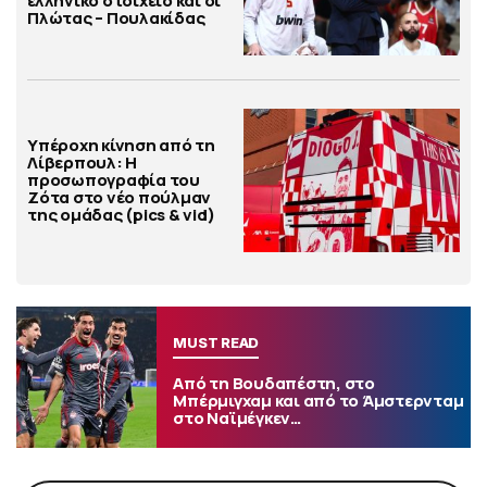
ελληνικό στοιχείο και οι
Πλώτας – Πουλακίδας
Υπέροχη κίνηση από τη
Λίβερπουλ: Η
προσωπογραφία του
Ζότα στο νέο πούλμαν
της ομάδας (pics & vid)
MUST READ
Από τη Βουδαπέστη, στο
Μπέρμιγχαμ και από το Άμστερνταμ
στο Ναϊμέγκεν…