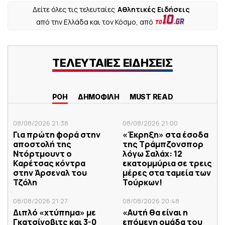
Δείτε όλες τις τελευταίες
Αθλητικές Ειδήσεις
από την Ελλάδα και τον Κόσμο, από
ΤΕΛΕΥΤΑΙΕΣ ΕΙΔΗΣΕΙΣ
ΡΟΗ
ΔΗΜΟΦΙΛΗ
MUST READ
08/08/2026 21:38
08/08/2026 21:00
Για πρώτη φορά στην
«Έκρηξη» στα έσοδα
αποστολή της
της Τράμπζονσπορ
Ντόρτμουντ ο
λόγω Σαλάχ: 12
Καρέτσας κόντρα
εκατομμύρια σε τρεις
στην Άρσεναλ του
μέρες στα ταμεία των
Τζόλη
Τούρκων!
08/08/2026 21:27
08/08/2026 20:48
Διπλό «χτύπημα» με
«Αυτή θα είναι η
Γκατσίνοβιτς και 3-0
επόμενη ομάδα του