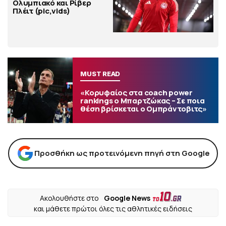
Ολυμπιακό και Ρίβερ
Πλέιτ (pic,vids)
MUST READ
«Κορυφαίος στα coach power
rankings ο Μπαρτζώκας – Σε ποια
θέση βρίσκεται ο Ομπράντοβιτς»
Προσθήκη ως προτεινόμενη πηγή στη Google
Ακολουθήστε στο
Google News
και μάθετε πρώτοι όλες τις αθλητικές ειδήσεις