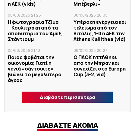
η ΑΕΚ (vids)
Μπέβερλι»
08/08/2026 21:25
08/08/2026 20:35
Η φωτογραφία Τζίμα
Υπέροχη ενέργεια και
– Κουλιεράκη από τα
τελείωμα από τον
αποδυτήρια του Άμεξ
Βιτάλις, 1-0 η ΑΕΚ την
Στάντιουμ
Athens Kallithea (vid)
08/08/2026 21:13
08/08/2026 20:27
Ποιος φοβάται την
Ο ΠΑΟΚ ηττήθηκε
οικονομία; Γιατί η
από την Μπραν και
γενιά «σάντουιτς»
συνεχίζει στο Europa
βιώνει το μεγαλύτερο
Cup (3-2, vid)
άγχος
Διαβάστε περισσότερα
ΔΙΑΒΑΣΤΕ ΑΚΟΜΑ