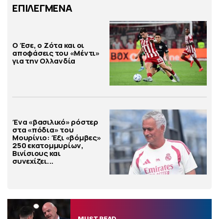
ΕΠΙΛΕΓΜΕΝΑ
Ο Έσε, ο Ζότα και οι
αποφάσεις του «Μέντι»
για την Ολλανδία
Ένα «βασιλικό» ρόστερ
στα «πόδια» του
Μουρίνιο: Έξι «βόμβες»
250 εκατομμυρίων,
Βινίσιους και
συνεχίζει...
MUST READ