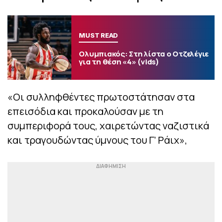
MUST READ
Ολυμπιακός: Στη λίστα ο Οτζελέγιε
για τη θέση «4» (vids)
«Οι συλληφθέντες πρωτοστάτησαν στα
επεισόδια και προκαλούσαν με τη
συμπεριφορά τους, χαιρετώντας ναζιστικά
και τραγουδώντας ύμνους του Γ’ Ράιχ»,