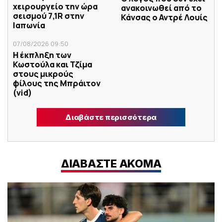
χειρουργείο την ώρα
ανακοινωθεί από το
σεισμού 7,1R στην
Κάνσας ο Αντρέ Λουίς
Ιαπωνία
07/08/2026 09:50
Η έκπληξη των
Κωστούλα και Τζίμα
στους μικρούς
φίλους της Μπράιτον
(vid)
Διαβάστε περισσότερα
ΔΙΑΒΑΣΤΕ ΑΚΟΜΑ