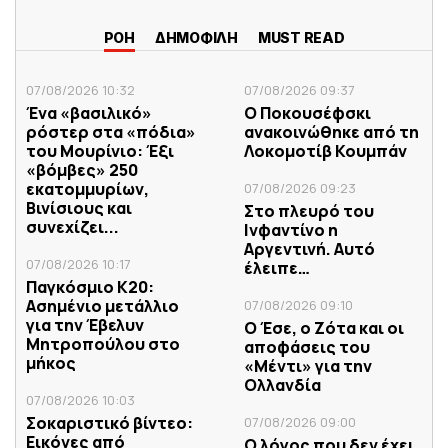
ΡΟΗ
ΔΗΜΟΦΙΛΗ
MUST READ
07/08/2026 10:32
07/08/2026 09:37
Ένα «βασιλικό»
Ο Ποκουσέφσκι
ρόστερ στα «πόδια»
ανακοινώθηκε από τη
του Μουρίνιο: Έξι
Λοκομοτίβ Κουμπάν
«βόμβες» 250
εκατομμυρίων,
07/08/2026 09:23
Βινίσιους και
Στο πλευρό του
συνεχίζει...
Ινφαντίνο η
Αργεντινή. Αυτό
07/08/2026 10:17
έλειπε…
Παγκόσμιο Κ20:
Ασημένιο μετάλλιο
07/08/2026 09:10
για την Έβελυν
Ο Έσε, ο Ζότα και οι
Μητροπούλου στο
αποφάσεις του
μήκος
«Μέντι» για την
Ολλανδία
07/08/2026 10:03
Σοκαριστικό βίντεο:
07/08/2026 09:00
Εικόνες από
Ο λόγος που δεν έχει