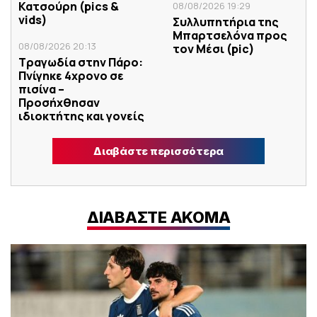
Κατσούρη (pics &
08/08/2026 19:29
vids)
Συλλυπητήρια της
Μπαρτσελόνα προς
08/08/2026 20:13
τον Μέσι (pic)
Τραγωδία στην Πάρο:
Πνίγηκε 4χρονο σε
πισίνα –
Προσήχθησαν
ιδιοκτήτης και γονείς
Διαβάστε περισσότερα
ΔΙΑΒΑΣΤΕ ΑΚΟΜΑ