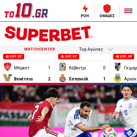
ΡΟΗ
ΟΜΑΔΕΣ
MATCHCENTER
LIVE: 53'
LIVE: 53'
LIVE: 44'
Μπρεστ
1
Κόβεντρι
0
Γκιμα
Βενέτσια
2
Εσπανιόλ
1
Αρούκ