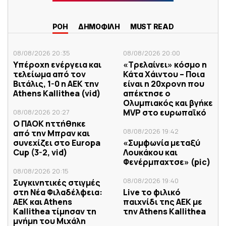
ΡΟΗ
ΔΗΜΟΦΙΛΗ
MUST READ
08/08/2026 20:35
08/08/2026 20:00
Υπέροχη ενέργεια και
«Τρελαίνει» κόσμο η
τελείωμα από τον
Κάτα Χάιντου – Ποια
Βιτάλις, 1-0 η ΑΕΚ την
είναι η 20χρονη που
Athens Kallithea (vid)
απέκτησε ο
Ολυμπιακός και βγήκε
MVP στο ευρωπαϊκό
08/08/2026 20:27
Ο ΠΑΟΚ ηττήθηκε
08/08/2026 19:42
από την Μπραν και
συνεχίζει στο Europa
«Συμφωνία μεταξύ
Cup (3-2, vid)
Λουκάκου και
Φενέρμπαχτσε» (pic)
08/08/2026 20:15
08/08/2026 19:40
Συγκινητικές στιγμές
στη Νέα Φιλαδέλφεια:
Live το φιλικό
ΑΕΚ και Athens
παιχνίδι της ΑΕΚ με
Kallithea τίμησαν τη
την Athens Kallithea
μνήμη του Μιχάλη