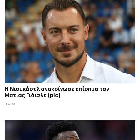
Η Νιουκάστλ ανακοίνωσε επίσημα τον
Ματίας Γιάισλε (pic)
TO10