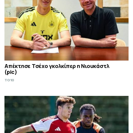
Απέκτησε Τσέχο γκολκίπερ η Νιουκάστλ
(pic)
TO10