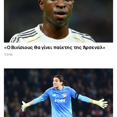
«Ο Βινίσιους θα γίνει παίκτης της Άρσεναλ»
TO10