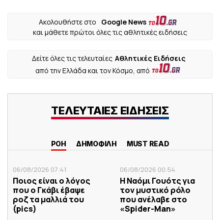
Ακολουθήστε στο
Google News
και μάθετε πρώτοι όλες τις αθλητικές ειδήσεις
Δείτε όλες τις τελευταίες
Αθλητικές Ειδήσεις
από την Ελλάδα και τον Κόσμο, από
ΤΕΛΕΥΤΑΙΕΣ ΕΙΔΗΣΕΙΣ
ΡΟΗ
ΔΗΜΟΦΙΛΗ
MUST READ
06/08/2026 07:41
06/08/2026 00:54
Ποιος είναι ο λόγος
Η Ναόμι Γουότς για
που ο Γκάβι έβαψε
τον μυστικό ρόλο
ροζ τα μαλλιά του
που ανέλαβε στο
(pics)
«Spider-Man»