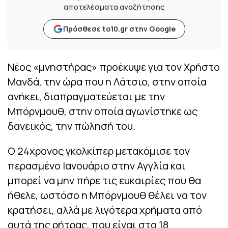
αποτελέσματα αναζήτησης
Πρόσθεσε to10.gr στην Google
Νέος «μνηστήρας» προέκυψε για τον Χρήστο
Μανδά, την ώρα που η Λάτσιο, στην οποία
ανήκει, διαπραγματεύεται με την
Μπόρνμουθ, στην οποία αγωνίστηκε ως
δανεικός, την πώλησή του.
Ο 24χρονος γκολκίπερ μετακόμισε τον
περασμένο Ιανουάριο στην Αγγλία και
μπορεί να μην πήρε τις ευκαιρίες που θα
ήθελε, ωστόσο η Μπόρνμουθ θέλει να τον
κρατήσει, αλλά με λιγότερα χρήματα από
αυτά της ρήτρας, που είναι στα 18