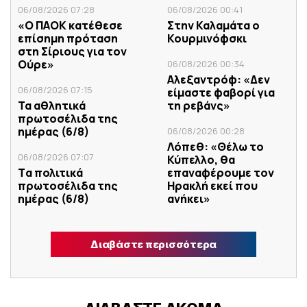
06/08/2026 07:28
06/08/2026 00:41
«Ο ΠΑΟΚ κατέθεσε
Στην Καλαμάτα ο
επίσημη πρόταση
Κουρμινόφσκι
στη Σίριους για τον
Ούρε»
06/08/2026 00:34
Αλεξαντρόφ: «Δεν
06/08/2026 07:15
είμαστε φαβορί για
Τα αθλητικά
τη ρεβάνς»
πρωτοσέλιδα της
ημέρας (6/8)
06/08/2026 00:28
Λόπεθ: «Θέλω το
06/08/2026 07:07
Κύπελλο, θα
Tα πολιτικά
επαναφέρουμε τον
πρωτοσέλιδα της
Ηρακλή εκεί που
ημέρας (6/8)
ανήκει»
Διαβάστε περισσότερα