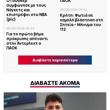
Ο Γουόκερ
ΠΑΟΚ
συμφώνησε με τους
Νάγκετς και
06/08/2026 07:54
επιστρέφει στο NBA
Κρήτη: Φωτιά σε
(pic)
χαμηλή βλάστηση στη
Σητεία – Μήνυμα του
06/08/2026 08:33
112
Για το πρώτο βήμα
πρόκρισης απέναντι
στην Άντερλεχτ ο
ΠΑΟΚ
Διαβάστε περισσότερα
ΔΙΑΒΑΣΤΕ ΑΚΟΜΑ