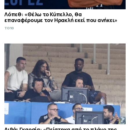
Λόπεθ: «Θέλω το Κύπελλο, θα
επαναφέρουμε τον Ηρακλή εκεί που ανήκει»
TO10
Λιβάι Γκαρσία: «Πείστηκα από το πλάνο της