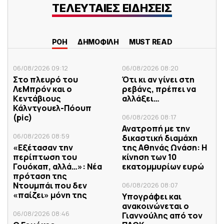
ΤΕΛΕΥΤΑΙΕΣ ΕΙΔΗΣΕΙΣ
ΡΟΗ
ΔΗΜΟΦΙΛΗ
MUST READ
06/08/2026 09:12
06/08/2026 08:20
Στο πλευρό του
Ότι κι αν γίνει στη
ΛεΜπρόν και ο
ρεβάνς, πρέπει να
Κεντάβιους
αλλάξει…
Κάλντγουελ-Πόουπ
(pic)
06/08/2026 08:17
Ανατροπή με την
06/08/2026 08:59
δικαστική διαμάχη
«Εξέτασαν την
της Αθηνάς Ωνάση: Η
περίπτωση του
κίνηση των 10
Γουόκαπ, αλλά…»: Νέα
εκατομμυρίων ευρώ
πρόταση της
Ντουμπάι που δεν
06/08/2026 08:07
«παίζει» μόνη της
Υπογράφει και
ανακοινώνεται ο
06/08/2026 08:46
Γιαννούλης από τον