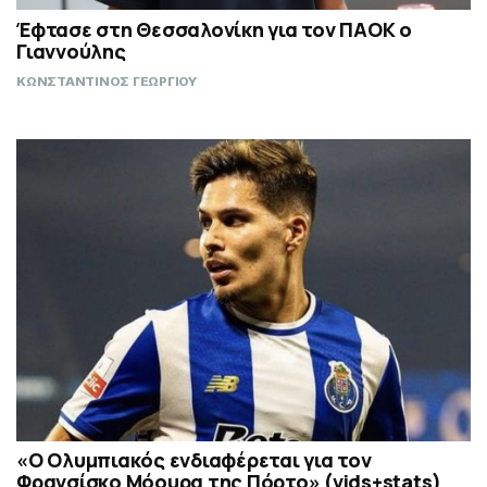
Έφτασε στη Θεσσαλονίκη για τον ΠΑΟΚ ο
Γιαννούλης
ΚΩΝΣΤΑΝΤΙΝΟΣ ΓΕΩΡΓΙΟΥ
«Ο Ολυμπιακός ενδιαφέρεται για τον
Φρανσίσκο Μόουρα της Πόρτο» (vids+stats)