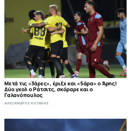
Μετά τις «3άρες», έριξε και «5άρα» ο Άρης!
Δύο γκολ ο Ράτσιτς, σκόραρε και ο
Γαλανόπουλος
ΑΛΕΞΑΝΔΡΟΣ ΚΩΤΑΚΗΣ