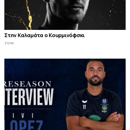
Στην Καλαμάτα ο Κουρμινόφσκι
TO10