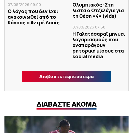
Ολυμπιακός: Στη
07/08/2026 09:00
λίστα ο Οτζελέγιε για
Ο λόγος που δεν έχει
τη θέση «4» (vids)
ανακοινωθεί από το
Κάνσας ο Αντρέ Λουίς
07/08/2026 07:58
Η Γαλατάσαραϊ μηνύει
λογαριασμούς που
αναπαράγουν
ρητορική μίσους στα
social media
Διαβάστε περισσότερα
ΔΙΑΒΑΣΤΕ ΑΚΟΜΑ