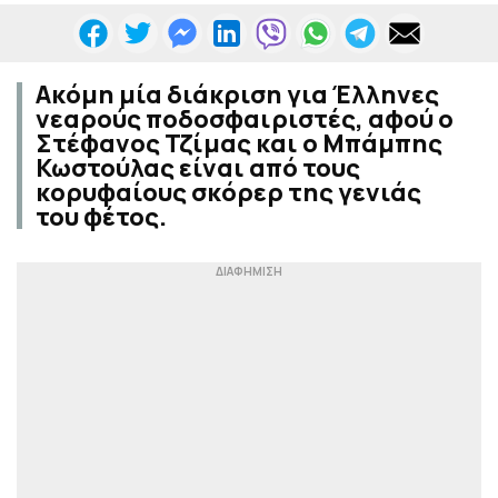
Ακόμη μία διάκριση για Έλληνες
νεαρούς ποδοσφαιριστές, αφού ο
Στέφανος Τζίμας και ο Μπάμπης
Κωστούλας είναι από τους
κορυφαίους σκόρερ της γενιάς
του φέτος.