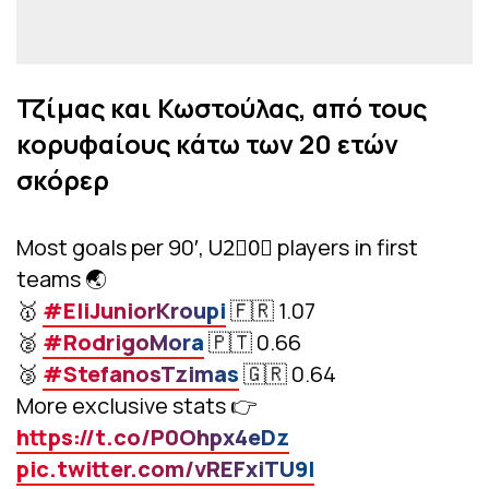
Τζίμας και Κωστούλας, από τους
κορυφαίους κάτω των 20 ετών
σκόρερ
Most goals per 90′, U2⃣0⃣ players in first
teams 🌏
🥇
#EliJuniorKroupi
🇫🇷 1.07
🥈
#RodrigoMora
🇵🇹 0.66
🥉
#StefanosTzimas
🇬🇷 0.64
More exclusive stats 👉
https://t.co/P0Ohpx4eDz
pic.twitter.com/vREFxiTU9I