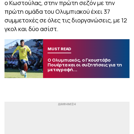
ο Κωστούλας, στην πρώτη σεζόν με την
πρώτη ομάδα του Ολυμπιακού έχει 37
συμμετοχές σε όλες τις διοργανώσεις, με 12
γκολ και δύο ασίστ.
MUST READ
Ο Ολυμπιακός, ο Γκουστάβο
Πουέρτα και οι συζητήσεις για τη
μεταγραφή...