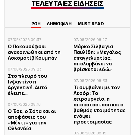
ΤΕΛΕΥΤΑΙΕΣ ΕΙΔΗΣΕΙΣ
ΡΟΗ
ΔΗΜΟΦΙΛΗ
MUST READ
07/08/2026 09:37
07/08/2026 08:47
Ο Ποκουσέφσκι
Μάρκο Σίλβα για
ανακοινώθηκε από τη
Παυλίδη: «Μεγάλος
Λοκομοτίβ Κουμπάν
επαγγελματίας,
απολαμβάνει να
βρίσκεται εδώ»
07/08/2026 09:23
Στο πλευρό του
07/08/2026 08:33
Ινφαντίνο η
Αργεντινή. Αυτό
Τι συμβαίνει με τον
έλειπε…
Λεσόρ: Το
χειρουργείο, η
αποκατάσταση και ο
07/08/2026 09:10
βαθμός ετοιμότητας
Ο Έσε, ο Ζότα και οι
ενόψει
αποφάσεις του
προετοιμασίας
«Μέντι» για την
Ολλανδία
07/08/2026 08:15