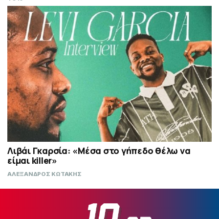
Λιβάι Γκαρσία: «Μέσα στο γήπεδο θέλω να
είμαι killer»
ΑΛΕΞΑΝΔΡΟΣ ΚΩΤΑΚΗΣ