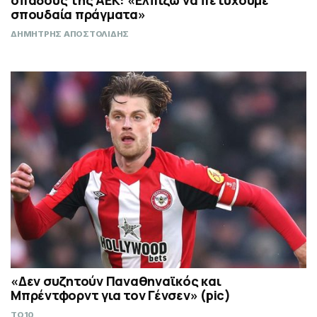
οπάδους της ΑΕΚ: «Ελπίζω να πετύχουμε
σπουδαία πράγματα»
ΔΗΜΗΤΡΗΣ ΑΠΟΣΤΟΛΙΔΗΣ
«Δεν συζητούν Παναθηναϊκός και
Μπρέντφορντ για τον Γένσεν» (pic)
TO10