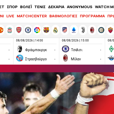
ΕΤ
ΣΠΟΡ
ΒΟΛΕΪ
ΤΕΝΙΣ
ΔΕΚΑΡΙΑ
ANONYMOUS
WATCH M
LIFEWITNESS
ΝΙ
LIVE
MATCHCENTER
ΒΑΘΜΟΛΟΓΙΕΣ
ΠΡΟΓΡΑΜΜΑ
ΠΡ
08/08/2026 | 14:00
08/08/2026 | 15:00
08/0
-
Φράιμπουργκ
-
Τσέλσι
-
-
Στρασβούργο
-
Μίλαν
-