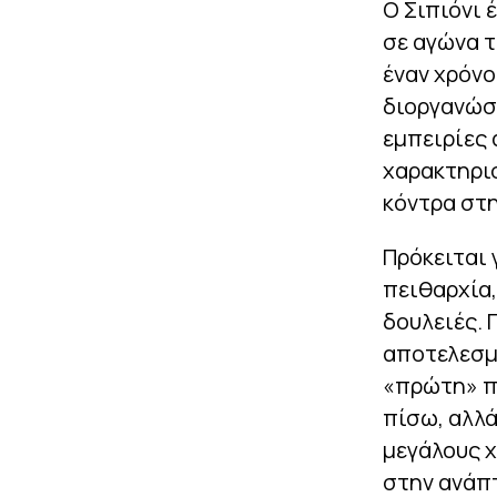
Ο Σιπιόνι 
σε αγώνα τ
έναν χρόνο
διοργανώσ
εμπειρίες 
χαρακτηρισ
κόντρα στη
Πρόκειται 
πειθαρχία,
δουλειές. 
αποτελεσμα
«πρώτη» π
πίσω, αλλά
μεγάλους χ
στην ανάπ