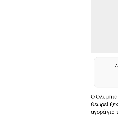
Α
Ο Ολυμπιακ
θεωρεί ξεχ
αγορά για 