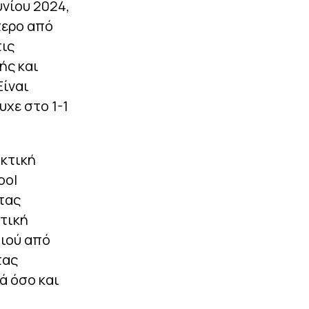
υνίου 2024,
ότερο από
τις
ής και
Είναι
υχε στο 1-1
ακτική
ool
τας
ετική
διού από
τας
ά όσο και