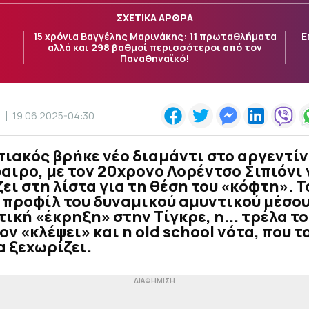
ΣΧΕΤΙΚΑ ΑΡΘΡΑ
15 χρόνια Βαγγέλης Μαρινάκης: 11 πρωταθλήματα
Ε
αλλά και 298 βαθμοί περισσότεροι από τον
Παναθηναϊκό!
Σ
19.06.2025-04:30
ιακός βρήκε νέο διαμάντι στο αργεντίν
ιρο, με τον 20χρονο Λορέντσο Σιπιόνι 
ει στη λίστα για τη θέση του «κόφτη». Τ
προφίλ του δυναμικού αμυντικού μέσου
ική «έκρηξη» στην Τίγκρε, η... τρέλα τ
τον «κλέψει» και η old school νότα, που τ
α ξεχωρίζει.