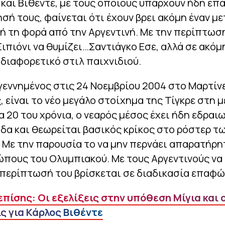
 και Βιθέντε, με τους οποίους υπάρχουν ήδη επ
σή τους, φαίνεται ότι έχουν βρει ακόμη έναν μ
ή τη φορά από την Αργεντινή. Με την περίπτωσ
ιπιόνι να θυμίζει…Σαντιάγκο Εσε, αλλά σε ακόμ
ι διαφορετικό στιλ παιχνιδιού.
 γεννημένος στις 24 Νοεμβρίου 2004 στο Μαρτίν
, είναι το νέο μεγάλο στοίχημα της Τίγκρε στη 
α 20 του χρόνια, ο νεαρός μέσος έχει ήδη εδραι
α και θεωρείται βασικός κρίκος στο ρόστερ τ
 Με την παρουσία το να μην περνάει απαρατήρη
ώπους του Ολυμπιακού. Με τους Αργεντινούς να
περίπτωσή του βρίσκεται σε διαδικασία επαφώ
πίσης: Οι εξελίξεις στην υπόθεση Μίγια και 
ς για Κάρλος Βιθέντε