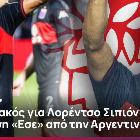
E
κός για Λορέντσο Σιπιόνι
η «Εσε» από την Αργεντι