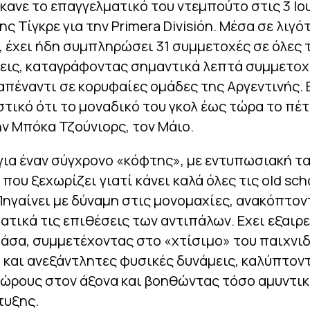
έκανε το επαγγελματικό του ντεμπούτο στις 3 Ιο
ης Τίγκρε για την Primera División. Μέσα σε λιγ
, έχει ήδη συμπληρώσει 31 συμμετοχές σε όλες 
εις, καταγράφοντας σημαντικά λεπτά συμμετοχ
απέναντι σε κορυφαίες ομάδες της Αργεντινής. 
τικό ότι το μοναδικό του γκολ έως τώρα το πέτ
ν Μπόκα Τζούνιορς, τον Μάιο.
για έναν σύγχρονο «κόφτης», με εντυπωσιακή τ
 που ξεχωρίζει γιατί κάνει καλά όλες τις old sch
Πηγαίνει με δύναμη στις μονομαχίες, ανακόπτον
τικά τις επιθέσεις των αντιπάλων. Εχει εξαιρ
άσα, συμμετέχοντας στο «χτίσιμο» του παιχνι
 και ανεξάντλητες φυσικές δυνάμεις, καλύπτον
ώρους στον άξονα και βοηθώντας τόσο αμυντικ
τυξης.