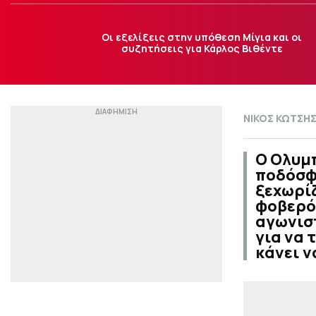
Οι εξελίξεις στην υπόθεση Μίγια και οι
συζητήσεις για Κάρλος Βιθέντε
ΝΙΚΟΣ ΚΩΤΣΗ
Ο Ολυμπ
ποδόσφα
ξεχωρίζ
φοβερό 
αγωνιστ
για να 
κάνει ν