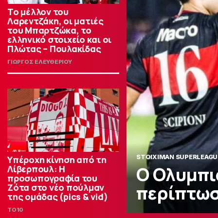
Το μέλλον του
Λαρεντζάκη, οι ματιές
του Μπαρτζώκα, το
ελληνικό στοιχείο και οι
Πλώτας – Πουλακίδας
ΓΙΩΡΓΟΣ ΕΛΕΥΘΕΡΙΟΥ
STOIXIMAN SUPERLEAGU
Υπέροχη κίνηση από τη
O Ολυμπια
Λίβερπουλ: Η
προσωπογραφία του
περίπτωσ
Ζότα στο νέο πούλμαν
της ομάδας (pics & vid)
TO10