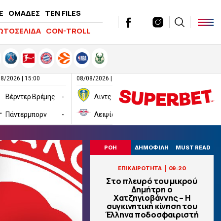
E
ΟΜΑΔΕΣ
TEN FILES
ΩΤΟΣΕΛΙΔΑ
CON-TROLL
8/2026 | 15:00
08/08/2026 | 16:00
08/08/2026 | 16:00
Βέρντερ Βρέμης
-
Λιντς
-
Πάντερμπορν
-
Λειψία
-
Χαλ
ΡΟΗ
ΔΗΜΟΦΙΛΗ
MUST READ
|
ΕΠΙΚΑΙΡΟΤΗΤΑ
09:20
Στο πλευρό του μικρού
Δημήτρη ο
Χατζηγιοβάννης – Η
συγκινητική κίνηση του
Έλληνα ποδοσφαιριστή