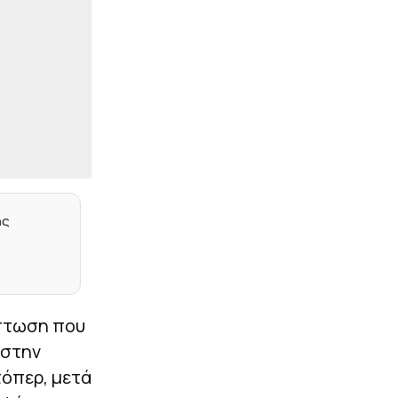
Μαθεύτηκε όλη η αλήθεια
για τον χωρισμό
Ανδρομάχης και Γιώργου
Λιβάνη
|
ΠΡΩΤΟΣΕΛΙΔΑ
07:16
Τα αθλητικά
πρωτοσέλιδα της
ημέρας (8/8)
|
ΠΡΩΤΟΣΕΛΙΔΑ
07:10
Τα πολιτικά
πρωτοσέλιδα της
ης
ημέρας (8/8)
|
LIFEWITNESS
00:59
Meta: Χωρίς likes και με
όριο τριών ωρών οι
ανήλικοι
ίπτωση που
 στην
|
STOIXIMAN BASKET LEAGUE
00:46
Χάρις: «Να αποτελέσω
τόπερ, μετά
ηγέτη του Κολοσσού