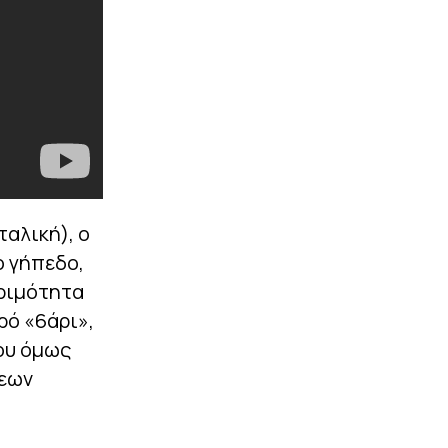
ταλική), ο
ο γήπεδο,
ριμότητα
ρό «6άρι»,
ου όμως
μεων