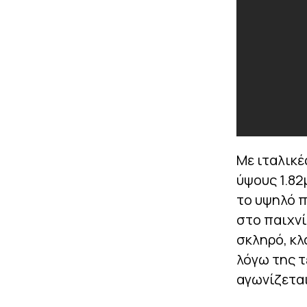
Με ιταλικέ
ύψους 1.82
το υψηλό 
στο παιχνί
σκληρό, κλ
λόγω της τ
αγωνίζεται