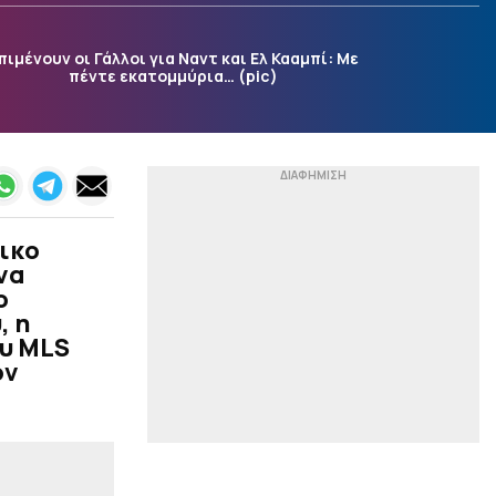
Το αφήγημα του
Γκαγκάτση για τη
πιμένουν οι Γάλλοι για Ναντ και Ελ Κααμπί: Με
διαιτησία
πέντε εκατομμύρια… (pic)
|
EUROLEAGUE
08:06
Τι είπε ο team tanager
της Εφές για την
επιστροφή του
Παπαγιάννη στην
αγωνιστική δράση
ικο
|
ΤΕΝΙΣ
07:53
να
Ήττα και αποκλεισμός
ο
για τη Σάκκαρη στο
Τορόντο (2-0)
, η
ου MLS
|
ΠΟΔΟΣΦΑΙΡΟ
07:41
ον
Η ομοσπονδία της
Αργεντινής εν αναμονή
των αποφάσεων Μέσι και
Σκαλόνι
|
LIFEWITNESS
07:29