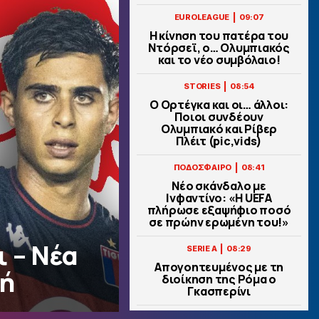
|
EUROLEAGUE
09:07
Η κίνηση του πατέρα του
Ντόρσεϊ, ο… Ολυμπιακός
και το νέο συμβόλαιο!
|
STORIES
08:54
Ο Ορτέγκα και οι… άλλοι:
Ποιοι συνδέουν
Ολυμπιακό και Ρίβερ
Πλέιτ (pic,vids)
|
ΠΟΔΟΣΦΑΙΡΟ
08:41
Νέο σκάνδαλο με
Ινφαντίνο: «Η UEFA
πλήρωσε εξαψήφιο ποσό
σε πρώην ερωμένη του!»
 – Νέα
|
SERIE A
08:29
Απογοητευμένος με τη
νή
διοίκηση της Ρόμα ο
Γκασπερίνι
|
STOIXIMAN SUPERLEAGUE
08:15