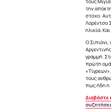
τους Μίγια
την απόκτη
στόχο. Αυτ
Λορέντσο Σ
ηλικία. Κα
Ο Σιπιόνι,
Αργεντινής
γραμμή. Στ
πρώτη ομάδ
«Τίγρεων».
τους ανθρ
πως ήδη η 
Διαβάστε ε
συζητήσει