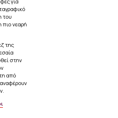
αφές για
μέσα από το παράδειγμά
μου»
εταγραφικό
η του
|
ΕΥΡΩΠΗ
00:45
Πρεμιέρα με γκολ για τον
η πιο νεαρή
Κούτσια στην ισοπαλία
της Φαμαλικάο
εζ της
ΠΕΡΙΣΣΟΤΕΡΑ
μεσαία
ωθεί στην
ων
τη από
 αναφέρουν
ν.
οι