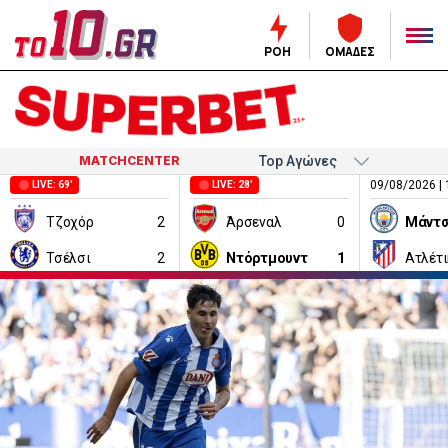
ΡΟΗ
ΟΜΑΔΕΣ
MATCHCENTER
09/08/2026 | 
LIVE: 69'
LIVE: 28'
Τζοχόρ
2
Άρσεναλ
0
Τσέλσι
2
Ντόρτμουντ
1