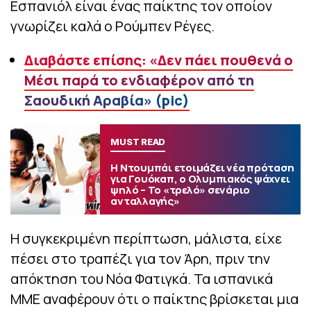
Εσπανιόλ είναι ένας παίκτης τον οποίον
γνωρίζει καλά ο Ρούμπεν Ρέγες.
Διαβάστε επίσης: «Δεν πάει πουθενά ο
Μέσι παρά το ενδιαφέρον από τη
Σαουδική Αραβία» (pic)
MUST READ
Η Ντουμπάι ετοιμάζει νέα πρόταση
για Γουόκαπ, ο Ολυμπιακός ψάχνει
ψηλό – Το «τρελό» σενάριο
ανταλλαγής»
Η συγκεκριμένη περίπτωση, μάλιστα, είχε
πέσει στο τραπέζι για τον Άρη, πριν την
απόκτηση του Νόα Φατιγκά. Τα ισπανικά
ΜΜΕ αναφέρουν ότι ο παίκτης βρίσκεται μια