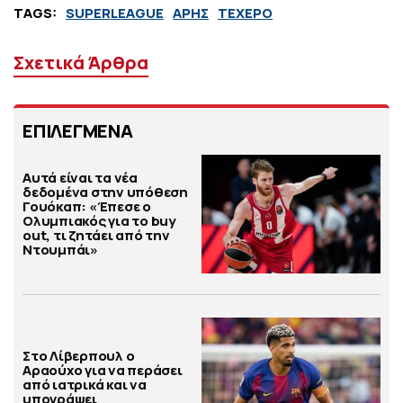
TAGS:
SUPERLEAGUE
ΑΡΗΣ
ΤΕΧΕΡΟ
Σχετικά Άρθρα
ΕΠΙΛΕΓΜΕΝΑ
Αυτά είναι τα νέα
δεδομένα στην υπόθεση
Γουόκαπ: «Έπεσε ο
Ολυμπιακός για το buy
out, τι ζητάει από την
Ντουμπάι»
Στο Λίβερπουλ ο
Αραούχο για να περάσει
από ιατρικά και να
υπογράψει