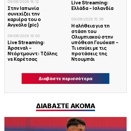
09/08/2026 16:12
Live Streaming:
Στην Ιαπωνία
Ελλάδα – Ισλανδία
συνεχίζει την
καριέρα του ο
09/08/2026 15:38
Ανγκόλα (pic)
Η αλήθεια για τη
στάση του
09/08/2026 16:00
Ολυμπιακού στην
Live Streaming:
υπόθεση Γουόκαπ –
Άρσεναλ –
Τι ισχύει με τις
Ντόρτμουντ: Tζόλης
προτάσεις της
vs Καρέτσας
Ντουμπάι
Διαβάστε περισσότερα
ΔΙΑΒΑΣΤΕ ΑΚΟΜΑ