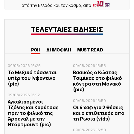
από την Ελλάδα και τον Κόσμο, από
ΤΕΛΕΥΤΑΙΕΣ ΕΙΔΗΣΕΙΣ
ΡΟΗ
ΔΗΜΟΦΙΛΗ
MUST READ
09/08/2026 16:26
09/08/2026 15:58
Το Μεξικό τάσσεται
Βασικός ο Κώστας
υπέρ του Ινφαντίνο
Τσιμίκας στο φιλικό
(pic)
κόντρα στη Μονακό
(pic)
09/08/2026 16:12
09/08/2026 15:50
Αγκαλιασμένοι
Τζόλης και Καρέτσας
Οι 4 χαφ για 2 θέσεις
πριν το φιλικό της
και ο επιθετικός από
Άρσεναλ με την
τη Ρωσία (vids)
Ντόρτμουντ (pic)
09/08/2026 15:50