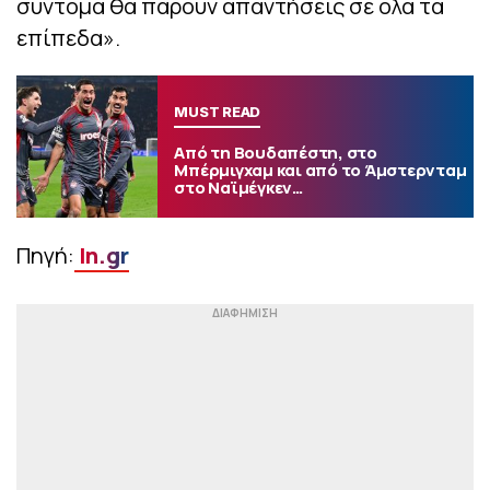
σύντομα θα πάρουν απαντήσεις σε όλα τα
επίπεδα».
MUST READ
Από τη Βουδαπέστη, στο
Μπέρμιγχαμ και από το Άμστερνταμ
στο Ναϊμέγκεν…
Πηγή:
In.gr