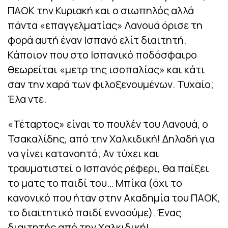
ΠΑΟΚ την Κυριακή και ο σιωπηλός αλλά
πάντα «επαγγελματίας» Λανουά όρισε τη
φορά αυτή έναν Ισπανό ελίτ διαιτητή.
Κάποιον που στο Ισπανικό ποδόσφαιρο
θεωρείται «μετρ της ισοπαλίας» και κάτι
σαν την χαρά των φιλοξενουμένων. Τυχαίο;
Έλα ντε.
«Τέταρτος» είναι το πουλέν του Λανουά, ο
Τσακαλίδης, από την Χαλκιδική! Δηλαδή για
να γίνει κατανοητό; Αν τύχει και
τραυματιστεί ο Ισπανός ρέφερι, θα παίξει
το ματς το παιδί του… Μπίκα (όχι το
κανονικό που ήταν στην Ακαδημία του ΠΑΟΚ,
το διαιτητικό παιδί εννοούμε). Ένας
διαιτητής από την Χαλκιδική!