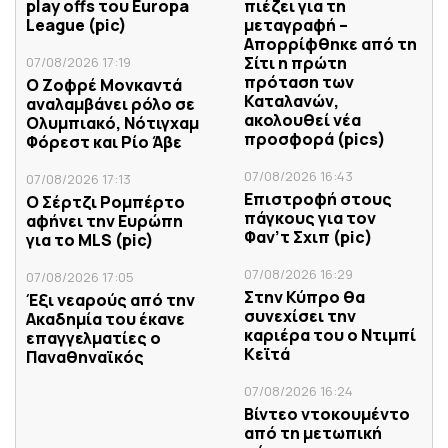
play offs του Europa
πιέζει για τη
League (pic)
μεταγραφή –
Απορρίφθηκε από τη
Σίτι η πρώτη
07/08/2026 17:19
πρόταση των
Ο Ζοφρέ Μονκαντά
Καταλανών,
αναλαμβάνει ρόλο σε
ακολουθεί νέα
Ολυμπιακό, Νότιγχαμ
προσφορά (pics)
Φόρεστ και Ρίο Άβε
07/08/2026 16:43
07/08/2026 17:13
Επιστροφή στους
Ο Σέρτζι Ρομπέρτο
πάγκους για τον
αφήνει την Ευρώπη
Φαν’τ Σχιπ (pic)
για το MLS (pic)
07/08/2026 16:29
07/08/2026 17:05
Στην Κύπρο θα
Έξι νεαρούς από την
συνεχίσει την
Ακαδημία του έκανε
καριέρα του ο Ντιμπί
επαγγελματίες ο
Κεϊτά
Παναθηναϊκός
07/08/2026 16:24
Βίντεο ντοκουμέντο
από τη μετωπική