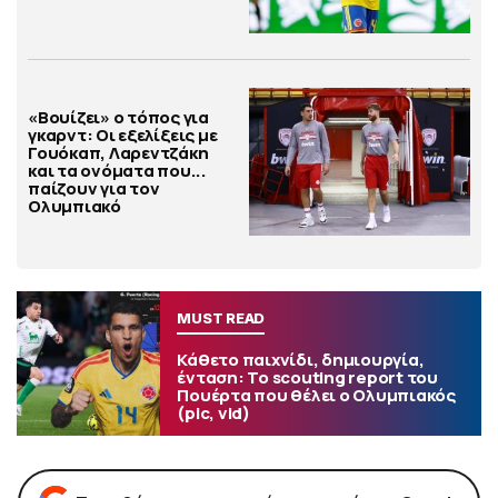
«Βουίζει» ο τόπος για
γκαρντ: Οι εξελίξεις με
Γουόκαπ, Λαρεντζάκη
και τα ονόματα που...
παίζουν για τον
Ολυμπιακό
MUST READ
Κάθετο παιχνίδι, δημιουργία,
ένταση: Το scouting report του
Πουέρτα που θέλει ο Ολυμπιακός
(pic, vid)