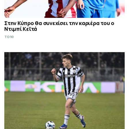
Στην Κύπρο θα συνεχίσει την καριέρα του ο
Ντιμπί Κεϊτά
TO10