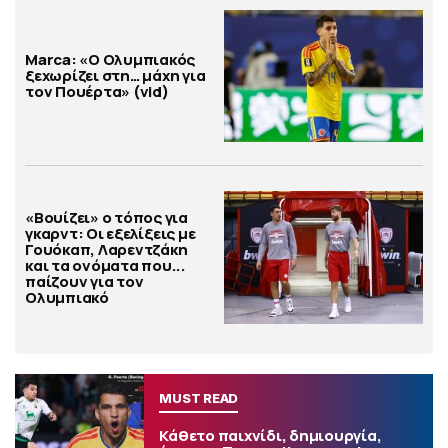
Marca: «Ο Ολυμπιακός
ξεχωρίζει στη… μάχη για
τον Πουέρτα» (vid)
«Βουίζει» ο τόπος για
γκαρντ: Οι εξελίξεις με
Γουόκαπ, Λαρεντζάκη
και τα ονόματα που...
παίζουν για τον
Ολυμπιακό
MUST READ
Κάθετο παιχνίδι, δημιουργία,