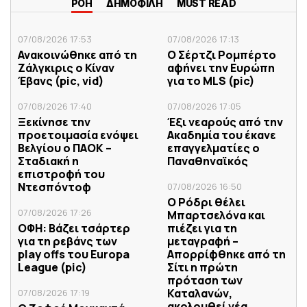
ΡΟΗ
ΔΗΜΟΦΙΛΗ
MUST READ
07/08/2026 17:53
07/08/2026 17:13
Ανακοινώθηκε από τη
Ο Σέρτζι Ρομπέρτο
Ζάλγκιρις ο Κίναν
αφήνει την Ευρώπη
Έβανς (pic, vid)
για το MLS (pic)
07/08/2026 17:40
07/08/2026 17:05
Ξεκίνησε την
Έξι νεαρούς από την
προετοιμασία ενόψει
Ακαδημία του έκανε
Βελγίου ο ΠΑΟΚ –
επαγγελματίες ο
Σταδιακή η
Παναθηναϊκός
επιστροφή του
Ντεσπόντοφ
07/08/2026 16:50
Ο Ρόδρι θέλει
07/08/2026 17:26
Μπαρτσελόνα και
ΟΦΗ: Βάζει τσάρτερ
πιέζει για τη
για τη ρεβάνς των
μεταγραφή –
play offs του Europa
Απορρίφθηκε από τη
League (pic)
Σίτι η πρώτη
πρόταση των
Καταλανών,
07/08/2026 17:19
ακολουθεί νέα