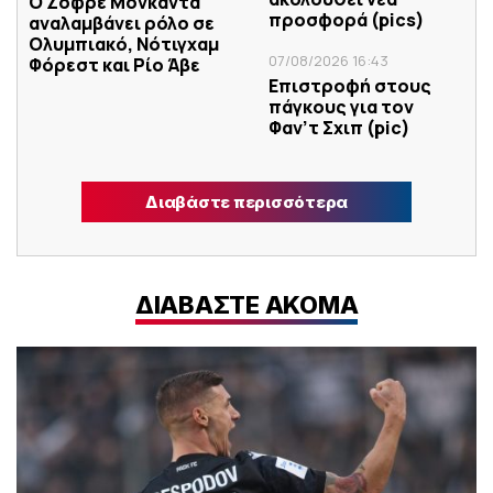
Ο Ζοφρέ Μονκαντά
προσφορά (pics)
αναλαμβάνει ρόλο σε
Ολυμπιακό, Νότιγχαμ
07/08/2026 16:43
Φόρεστ και Ρίο Άβε
Επιστροφή στους
πάγκους για τον
Φαν’τ Σχιπ (pic)
Διαβάστε περισσότερα
ΔΙΑΒΑΣΤΕ ΑΚΟΜΑ