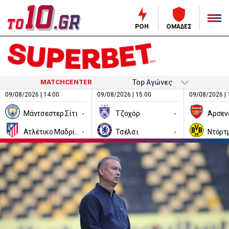
ΡΟΗ
ΟΜΑΔΕΣ
MATCHCENTER
09/08/2026 | 14:00
09/08/2026 | 15:00
09/08/2026 | 
Μάντσεστερ Σίτι
-
Τζοχόρ
-
Άρσεν
Ατλέτικο Μαδρίτης
-
Τσέλσι
-
Ντόρτ