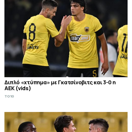
Διπλό «χτύπημα» με Γκατσίνοβιτς και 3-0 η
ΑΕΚ (vids)
TO10