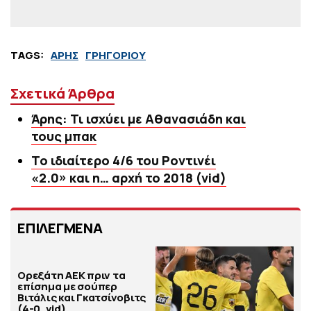
TAGS:
ΑΡΗΣ
ΓΡΗΓΟΡΙΟΥ
Σχετικά Άρθρα
Άρης: Τι ισχύει με Αθανασιάδη και
τους μπακ
Το ιδιαίτερο 4/6 του Ροντινέι
«2.0» και η… αρχή το 2018 (vid)
ΕΠΙΛΕΓΜΕΝΑ
Ορεξάτη ΑΕΚ πριν τα
επίσημα με σούπερ
Βιτάλις και Γκατσίνοβιτς
(4-0, vid)