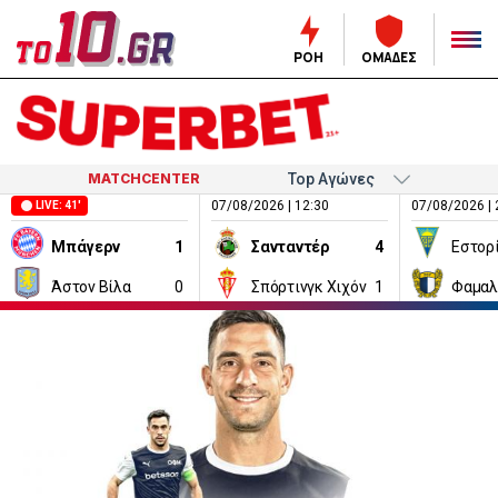
ΡΟΗ
ΟΜΑΔΕΣ
MATCHCENTER
07/08/2026 | 12:30
07/08/2026 | 
LIVE: 41'
Μπάγερν
1
Σανταντέρ
4
Εστορ
Άστον Βίλα
0
Σπόρτινγκ Χιχόν
1
Φαμαλ