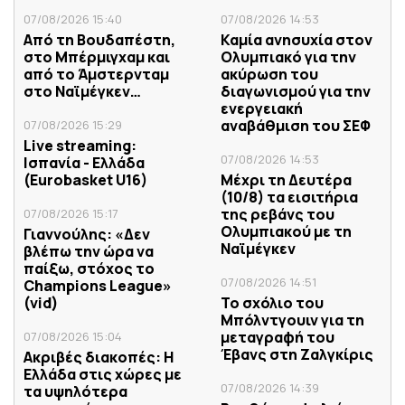
07/08/2026 15:40
07/08/2026 14:53
Από τη Βουδαπέστη,
Καμία ανησυχία στον
στο Μπέρμιγχαμ και
Ολυμπιακό για την
από το Άμστερνταμ
ακύρωση του
στο Ναϊμέγκεν…
διαγωνισμού για την
ενεργειακή
αναβάθμιση του ΣΕΦ
07/08/2026 15:29
Live streaming:
07/08/2026 14:53
Ισπανία - Ελλάδα
(Eurobasket U16)
Μέχρι τη Δευτέρα
(10/8) τα εισιτήρια
της ρεβάνς του
07/08/2026 15:17
Ολυμπιακού με τη
Γιαννούλης: «Δεν
Ναϊμέγκεν
βλέπω την ώρα να
παίξω, στόχος το
07/08/2026 14:51
Champions League»
(vid)
Το σχόλιο του
Μπόλντγουιν για τη
μεταγραφή του
07/08/2026 15:04
Έβανς στη Ζαλγκίρις
Ακριβές διακοπές: Η
Ελλάδα στις χώρες με
07/08/2026 14:39
τα υψηλότερα