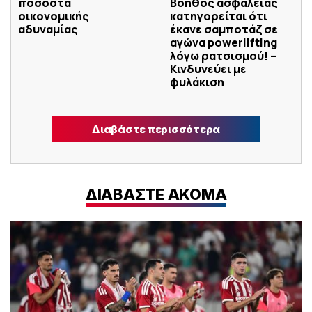
ποσοστά
Βοηθός ασφαλείας
οικονομικής
κατηγορείται ότι
αδυναμίας
έκανε σαμποτάζ σε
αγώνα powerlifting
λόγω ρατσισμού! –
Κινδυνεύει με
φυλάκιση
Διαβάστε περισσότερα
ΔΙΑΒΑΣΤΕ ΑΚΟΜΑ