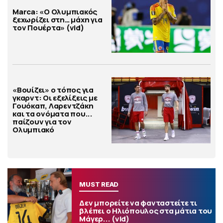
Marca: «Ο Ολυμπιακός
ξεχωρίζει στη… μάχη για
τον Πουέρτα» (vid)
«Βουίζει» ο τόπος για
γκαρντ: Οι εξελίξεις με
Γουόκαπ, Λαρεντζάκη
και τα ονόματα που...
παίζουν για τον
Ολυμπιακό
MUST READ
Δεν μπορείτε να φανταστείτε τι
βλέπει ο Ηλιόπουλος στα μάτια του
Μάγερ... (vid)