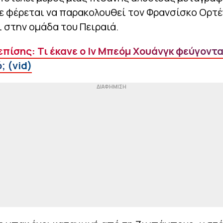
ε φέρεται να παρακολουθεί τον Φρανσίσκο Ορτ
 στην ομάδα του Πειραιά.
επίσης: Τι έκανε ο Ιν Μπεόμ Χουάνγκ φεύγοντ
; (vid)