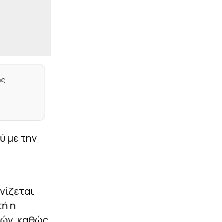
μου και ο πόνος είναι
αβάσταχτος»
|
ΕΘΝΙΚΕΣ ΟΜΑΔΕΣ
10:45
«Χρόνια πολλά στον
άνθρωπο που σημάδεψε
την ιστορία της Εθνικής
Ελλάδος»: Οι ευχές της
ης
ΕΠΟ στον Ότο Ρεχάγκελ
(pic)
|
ΕΠΙΚΑΙΡΟΤΗΤΑ
10:32
Βοριάδες έως 7 μποφόρ
και υψηλές
ύ με την
θερμοκρασίες την
Κυριακή
|
ΟΙ ΕΙΔΙΚΟΙ
10:18
Τριάδα με απόδοση 10
νίζεται
|
LIFEWITNESS
10:08
τή η
Σoκ για τη Βάνα
Μπάρμπα: Τι έδειξε η
φών, καθώς