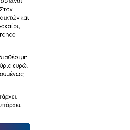
σο είναι
 Στον
αικτών και
λοκαίρι,
erence
 διαθέσιμη
ύρια ευρώ,
γουμένως
πάρχει
υπάρχει