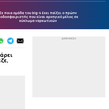
Με τα γκολ του Άγιαξ και
της Μπενφίκα, στο 3.90!
Σε ποια ομάδα του big-4 έχει παίξει ο πρώην
|
PREMIER LEAGUE
11:38
οδοσφαιριστής που είναι αρχηγικό μέλος σε
κύκλωμα ναρκωτικών
Στο Λίβερπουλ ο
Αραούχο για να περάσει
από ιατρικά και να
υπογράψει
|
PREMIER LEAGUE
11:25
Γκιμαράες: «Θέλω να
κερδίσω τρόπαια και
κάρει
ήρθα στο σωστό μέρος
ζε,
για αυτό»
|
ΠΟΔΟΣΦΑΙΡΟ
11:11
Στο Ροσάριο ο Μέσι με
την οικογένειά του για το
τελευταίο «αντίο» στον
πατέρα του (vid)
|
ΚΟΣΜΟΣ
10:58
Αλμέιδα για Μέσι: «Έχω
χάσει και εγώ τον πατέρα