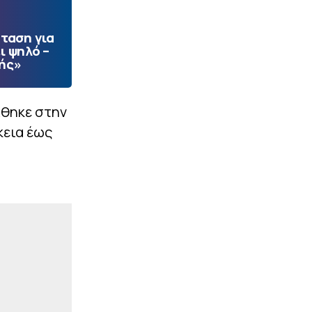
ταση για
ι ψηλό –
ής»
χθηκε στην
κεια έως