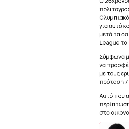
Ο 26χρονο
πολιτογραφ
Ολυμπιακό
για αυτό κ
μετά τα ό
League το 
Σύμφωνα με
να προσφέ
με τους ε
πρόταση 7 
Αυτό που 
περίπτωση
στο οικονο