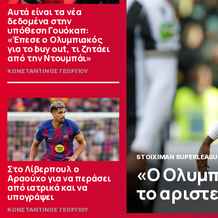
Αυτά είναι τα νέα
δεδομένα στην
υπόθεση Γουόκαπ:
«Έπεσε ο Ολυμπιακός
για το buy out, τι ζητάει
από την Ντουμπάι»
ΚΩΝΣΤΑΝΤΙΝΟΣ ΓΕΩΡΓΙΟΥ
STOIXIMAN SUPERLEAGU
«Ο Ολυμπ
Στο Λίβερπουλ ο
Αραούχο για να περάσει
το αριστ
από ιατρικά και να
υπογράψει
ΚΩΝΣΤΑΝΤΙΝΟΣ ΓΕΩΡΓΙΟΥ