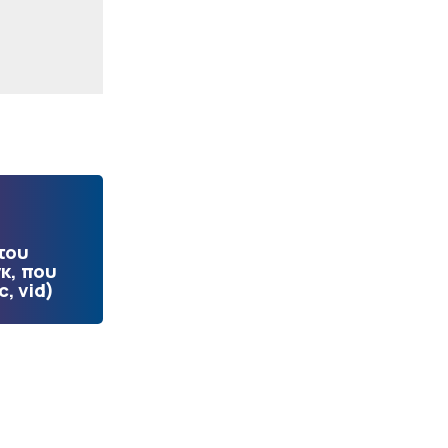
του
κ, που
, vid)