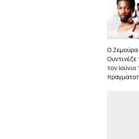
Ο Ζεμούρα 
Ουντινέζε 
τον Ιούνιο
πραγματοπο