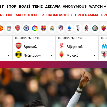
ΕΤ
ΣΠΟΡ
ΒΟΛΕΪ
ΤΕΝΙΣ
ΔΕΚΑΡΙΑ
ANONYMOUS
WATCH M
LIFEWITNESS
ΝΙ
LIVE
MATCHCENTER
ΒΑΘΜΟΛΟΓΙΕΣ
ΠΡΟΓΡΑΜΜΑ
ΠΡ
09/08/2026 | 16:00
09/08/2026 | 16:30
09/0
-
Άρσεναλ
-
Λίβερπουλ
-
-
Ντόρτμουντ
-
Μονακό
-