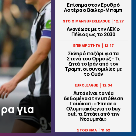
Επίσημα στον Ερυθρό
Αστέρα ο Βάιλερ-Μπαμπ
|
STOIXIMAN SUPERLEAGUE
12:27
Ανανέωσε με την ΑΕΚ ο
Πήλιος ως το 2030
|
ΕΠΙΚΑΙΡΟΤΗΤΑ
12:17
Σκληρό παζάρι για τα
Στενά του Ορμούζ – Τι
ζητά το Ιράν από τον
Τραμπ, οι συνομιλίες με
το Ομάν
|
EUROLEAGUE
12:04
Αυτά είναι τα νέα
δεδομένα στην υπόθεση
Γουόκαπ: «Έπεσε ο
ρα για
Ολυμπιακός για το buy
out, τι ζητάει από την
Ντουμπάι»
|
ΣΤΟΙΧΗΜΑ
11:52