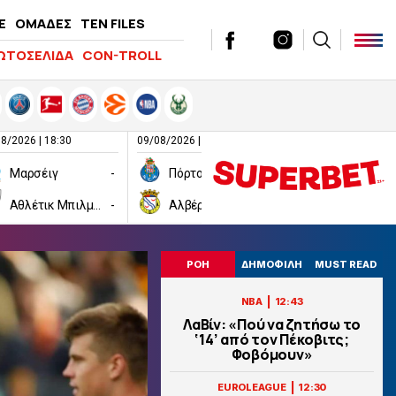
E
ΟΜΑΔΕΣ
TEN FILES
ΩΤΟΣΕΛΙΔΑ
CON-TROLL
8/2026 | 18:30
09/08/2026 | 20:00
09/08/2026 | 21:00
Μαρσέιγ
-
Πόρτο
-
Πάρμα
Αθλέτικ Μπιλμπάο
-
Αλβέρκα
-
Σαμπντόρια
ΡΟΗ
ΔΗΜΟΦΙΛΗ
MUST READ
|
NBA
12:43
ΛαΒίν: «Πού να ζητήσω το
‘14’ από τον Πέκοβιτς;
Φοβόμουν»
|
EUROLEAGUE
12:30