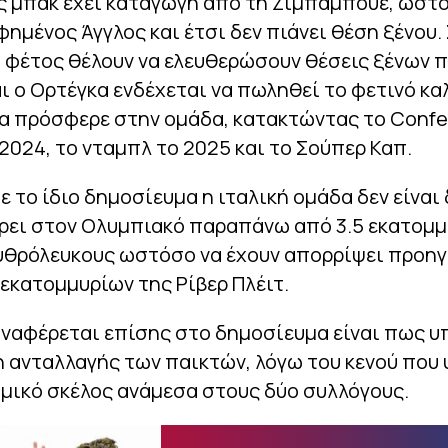
ς μπακ έχει καταγωγή από τη Ζιμπάμπουε, ωστό
ημένος Άγγλος και έτσι δεν πιάνει θέση ξένου.
 φέτος θέλουν να ελευθερώσουν θέσεις ξένων π
αι ο Ορτέγκα ενδέχεται να πωληθεί το φετινό κα
σα πρόσφερε στην ομάδα, κατακτώντας το Conf
2024, το νταμπλ το 2025 και το Σούπερ Καπ.
 το ίδιο δημοσίευμα η ιταλική ομάδα δεν είναι
ρει στον Ολυμπιακό παραπάνω από 3.5 εκατομμ
ρυθρόλευκους ωστόσο να έχουν απορρίψει προη
εκατομμυρίων της Ρίβερ Πλέιτ.
αναφέρεται επίσης στο δημοσίευμα είναι πως υ
 ανταλλαγής των παικτών, λόγω του κενού που 
μικό σκέλος ανάμεσα στους δύο συλλόγους.