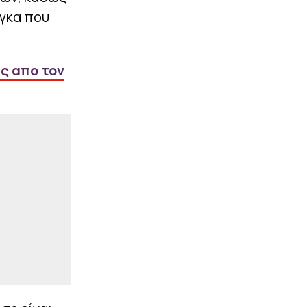
μαγνητική εξέταση
έγκα που
|
LIFEWITNESS
10:06
Δυστυχώς μαθεύτηκε για
την Αθηνά Ωνάση – Τι
ας απο τον
συνέβη
ΠΕΡΙΣΣΟΤΕΡΑ