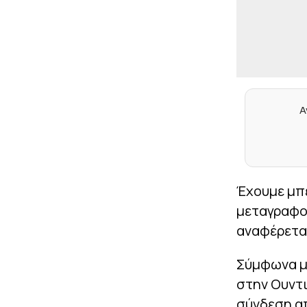
Α
Έχουμε μπε
μεταγραφολ
αναφέρετα
Σύμφωνα με
στην Ουντι
σύνδεση α