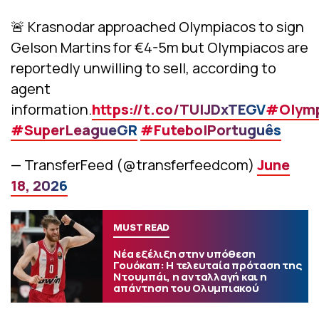
🚨 Krasnodar approached Olympiacos to sign
Gelson Martins for €4-5m but Olympiacos are
reportedly unwilling to sell, according to
agent
information.
https://t.co/TUIJDxTEGV
#Olymp
#SuperLeagueGR
#FutebolPortuguês
— TransferFeed (@transferfeedcom)
June
18, 2026
MUST READ
Νέα εξέλιξη στην υπόθεση
Γουόκαπ: Η τελευταία πρόταση της
Ντουμπάι, η ανταλλαγή και η
απάντηση του Ολυμπιακού