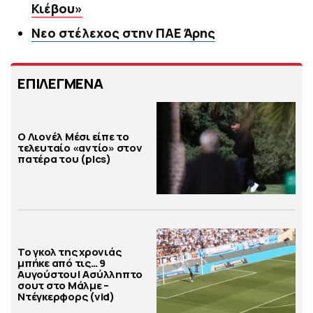
Κιέβου»
Νεο στέλεχος στην ΠΑΕ Άρης
ΕΠΙΛΕΓΜΕΝΑ
Ο Λιονέλ Μέσι είπε το
τελευταίο «αντίο» στον
πατέρα του (pics)
Το γκολ της χρονιάς
μπήκε από τις… 9
Αυγούστου! Ασύλληπτο
σουτ στο Μάλμε –
Ντέγκερφορς (vid)