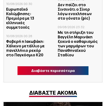
10/08/2026 00:30
Δεν παίζει στο
Ευρωπαϊκό
Σινσινάτι ο Σίνερ
Κολύμβησης:
λόγω ενοχλήσεων
Πρεμιέρα με 13
στο γόνατο (pic)
ελληνικές
συμμετοχές
09/08/2026 23:32
Με τη στήριξη του
10/08/2026 00:28
Βαγγέλη Μαρινάκη
Φοβερή η Ιακωβάκη:
ξεκινά ο καθαρισμός
Xάλκινο μετάλλιο με
των μαρμάρων του
πανελλήνιο ρεκόρ
Παναθηναϊκού
στο Παγκόσμιο Κ20
Σταδίου
Διαβάστε περισσότερα
ΔΙΑΒΑΣΤΕ ΑΚΟΜΑ