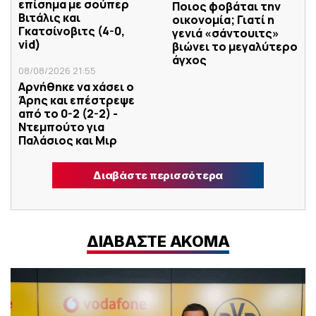
επίσημα με σούπερ
Ποιος φοβάται την
Βιτάλις και
οικονομία; Γιατί η
Γκατσίνοβιτς (4-0,
γενιά «σάντουιτς»
vid)
βιώνει το μεγαλύτερο
άγχος
08/08/2026 21:55
Αρνήθηκε να χάσει ο
Άρης και επέστρεψε
από το 0-2 (2-2) -
Ντεμπούτο για
Παλάσιος και Μιρ
Διαβάστε περισσότερα
ΔΙΑΒΑΣΤΕ ΑΚΟΜΑ