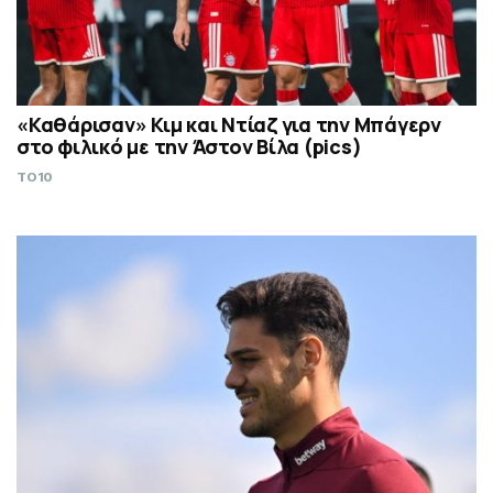
«Καθάρισαν» Κιμ και Ντίαζ για την Μπάγερν
στο φιλικό με την Άστον Βίλα (pics)
TO10