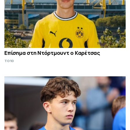
Επίσημα στη Ντόρτμουντ ο Καρέτσας
TO10