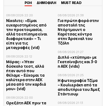
ΡΟΗ
ΔΗΜΟΦΙΛΗ
MUST READ
08/08/2026 22:20
08/08/2026 21:38
Νίκολιτς: «Είμαι
Για πρώτη φορά στην
ευχαριστημένος από
αποστολή της
την προετοιμασία,
Ντόρτμουντ ο
αλλά τα επίσημα είναι
Καρέτσας κόντρα
διαφορετικά» – Τι
στην Άρσεναλ του
είπε για τις
Τζόλη
μεταγραφές (vid)
08/08/2026 21:27
08/08/2026 22:12
Διπλό «χτύπημα» με
Μόρας: «Ήταν
Γκατσίνοβιτς και 3-0
δύσκολο τεστ, αλλά
η ΑΕΚ (vids)
ήταν αυτό που
θέλαμε – Εύχομαι τα
08/08/2026 21:25
καλύτερα στην ΑΕΚ
Η φωτογραφία Τζίμα
μέσα από την καρδιά
– Κουλιεράκη από τα
μου» (vid)
αποδυτήρια του Άμεξ
Στάντιουμ
08/08/2026 22:00
Ορεξάτη ΑΕΚ πριν τα
08/08/2026 21:13