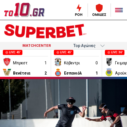
ΡΟΗ
ΟΜΑΔΕΣ
MATCHCENTER
LIVE: 45'
LIVE: 45'
LIVE: 36'
Μπρεστ
1
Κόβεντρι
0
Γκιμα
Βενέτσια
2
Εσπανιόλ
1
Αρούκ