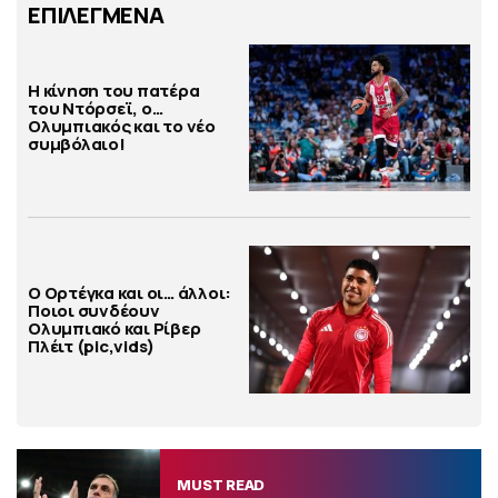
ΕΠΙΛΕΓΜΕΝΑ
Η κίνηση του πατέρα
του Ντόρσεϊ, ο…
Ολυμπιακός και το νέο
συμβόλαιο!
Ο Ορτέγκα και οι… άλλοι:
Ποιοι συνδέουν
Ολυμπιακό και Ρίβερ
Πλέιτ (pic,vids)
MUST READ