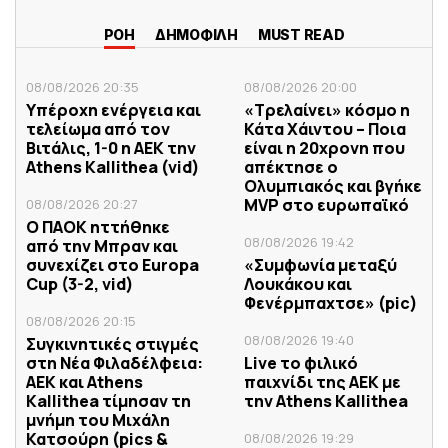
ΡΟΗ
ΔΗΜΟΦΙΛΗ
MUST READ
08/08/2026 20:35
08/08/2026 20:00
Υπέροχη ενέργεια και
«Τρελαίνει» κόσμο η
τελείωμα από τον
Κάτα Χάιντου – Ποια
Βιτάλις, 1-0 η ΑΕΚ την
είναι η 20χρονη που
Athens Kallithea (vid)
απέκτησε ο
Ολυμπιακός και βγήκε
MVP στο ευρωπαϊκό
08/08/2026 20:27
Ο ΠΑΟΚ ηττήθηκε
08/08/2026 19:42
από την Μπραν και
συνεχίζει στο Europa
«Συμφωνία μεταξύ
Cup (3-2, vid)
Λουκάκου και
Φενέρμπαχτσε» (pic)
08/08/2026 20:15
08/08/2026 19:40
Συγκινητικές στιγμές
στη Νέα Φιλαδέλφεια:
Live το φιλικό
ΑΕΚ και Athens
παιχνίδι της ΑΕΚ με
Kallithea τίμησαν τη
την Athens Kallithea
μνήμη του Μιχάλη
Κατσούρη (pics &
08/08/2026 19:29