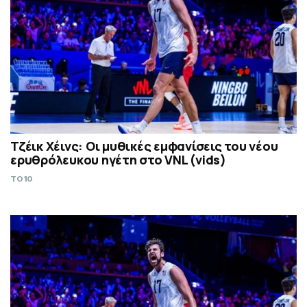
Τζέικ Χέινς: Οι μυθικές εμφανίσεις του νέου
ερυθρόλευκου ηγέτη στο VNL (vids)
TO10