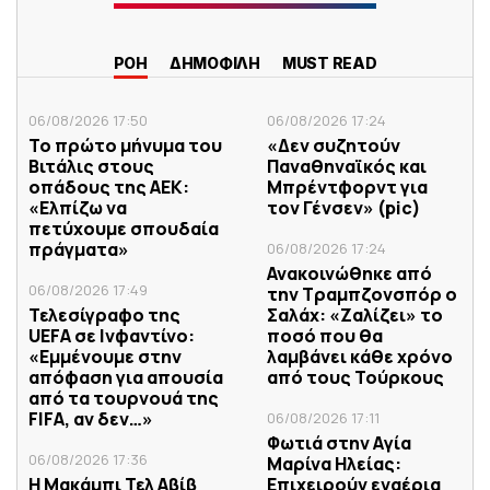
ΡΟΗ
ΔΗΜΟΦΙΛΗ
MUST READ
06/08/2026 17:50
06/08/2026 17:24
Το πρώτο μήνυμα του
«Δεν συζητούν
Βιτάλις στους
Παναθηναϊκός και
οπάδους της ΑΕΚ:
Μπρέντφορντ για
«Ελπίζω να
τον Γένσεν» (pic)
πετύχουμε σπουδαία
πράγματα»
06/08/2026 17:24
Ανακοινώθηκε από
06/08/2026 17:49
την Τραμπζονσπόρ ο
Τελεσίγραφο της
Σαλάχ: «Ζαλίζει» το
UEFA σε Ινφαντίνο:
ποσό που θα
«Εμμένουμε στην
λαμβάνει κάθε χρόνο
απόφαση για απουσία
από τους Τούρκους
από τα τουρνουά της
FIFA, αν δεν…»
06/08/2026 17:11
Φωτιά στην Aγία
06/08/2026 17:36
Μαρίνα Ηλείας:
Η Μακάμπι Τελ Αβίβ
Επιχειρούν εναέρια