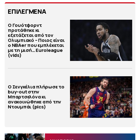
ΕΠΙΛΕΓΜΕΝΑ
Ο Γουότφορντ
προτάθηκε κι
εξετάζεται από τον
Ολυμπιακό – Ποιος είναι
ο ΝΒΑer που εμπλέκεται
με τη μισή… Euroleague
(vids)
Ο Σενγκέλια πλήρωσε το
buy-out στην
Μπαρτσελόνα κι
ανακοινώθηκε από την
Ντουμπάι (pics)