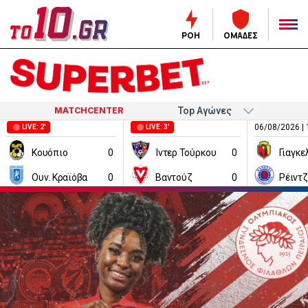
ΡΟΗ
ΟΜΑΔΕΣ
MATCHCENTER
06/08/2026 | 
LIVE: 2'
LIVE: 3'
Κουόπιο
0
Ίντερ Τούρκου
0
Ουν. Κραϊόβα
0
Βαντούζ
0
Ρέιντ