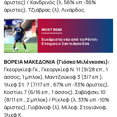
άριστες) / Χανδρινός (λ, 56% υπ.-36%
άριστες), Τζιάβρας (λ), Λινάρδος.
MUST READ
Ευχάριστα νέα από το Ρέντη:
Ετοιμος ο Σαντιάγκο Εσε
ΒΟΡΕΙΑ ΜΑΚΕΔΟΝΙΑ (Γιόσκο Μιλένκοσκι):
Γκεοργκίεφ Γκ., Γκεοργκίεφ Ν. 11 (9/28 επ., 1
άσσος, 1 μπλοκ), Μαντζούκοφ 3 (3/7 επ.),
Ίλιεφ Στ. 7 (7/17 επ., 67% υπ.-33% άριστες),
Κοστίκι 7 (6/16 επ., 1 άσσος), Σαβόφσκι 10
(8/11 επ., 2 μπλοκ) / Ρίχλεφ (λ, 33% υπ.-10%
άριστες), Γιοβάνοφ (λ), Μίλεφ, Στογιάνοφ,
Ίλιεφ Κ.