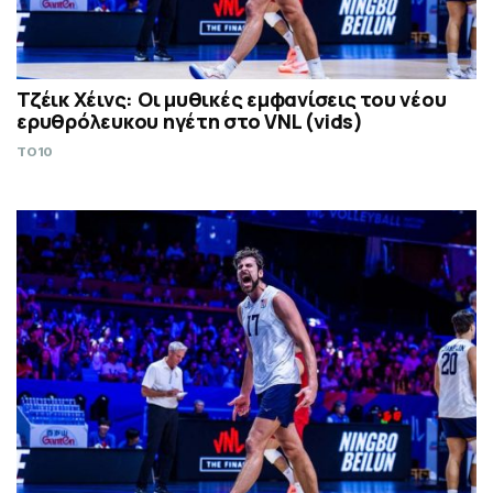
Τζέικ Χέινς: Οι μυθικές εμφανίσεις του νέου
ερυθρόλευκου ηγέτη στο VNL (vids)
TO10