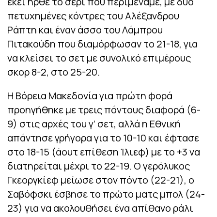
εκεί ήρθε το σερί που περιμέναμε, με δύο
πετυχημένες κόντρες του Αλέξανδρου
Ράπτη και έναν άσσο του Λάμπρου
Πιτακούδη που διαμόρφωσαν το 21-18, για
να κλείσει το σετ με συνολικό επιμέρους
σκορ 8-2, στο 25-20.
Η Βόρεια Μακεδονία για πρώτη φορά
προηγήθηκε με τρεις πόντους διαφορά (6-
9) στις αρχές του γ’ σετ, αλλά η Εθνική
απάντησε γρήγορα για το 10-10 και έφτασε
στο 18-15 (άουτ επίθεση Ίλιεφ) με το +3 να
διατηρείται μέχρι το 22-19. Ο γερόλυκος
Γκεοργκίεφ μείωσε στον πόντο (22-21), ο
Σαβόφσκι έσβησε το πρώτο ματς μπολ (24-
23) για να ακολουθήσει ένα απίθανο ράλι