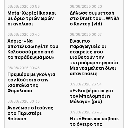
08/08/2026 00:59
08/08/2026 00:20
Meta: Χωρίς likes και
Δήλωσε συμμετοχή
με όριο τριών ωρών
στο Draft του… WNBA
οι ανήλικοι
ο Καντέρ (vid)
08/08/2026 00:46
08/08/2026 00:07
Χάρις: «Να
Είναι πιο
αποτελέσω ηγέτη του
παραγωγικές οι
Κολοσσού μέσα από
εταιρείες που
το παράδειγμά μου»
υιοθετούν την
τετραήμερη εργασία;
Μια νέα μελέτη δίνει
08/08/2026 00:45
απαντήσεις
Πρεμιέρα με γκολ για
τον Κούτσια στην
07/08/2026 23:54
ισοπαλία της
Φαμαλικάο
«Ενδιαφέρεται για
τον Μπολομπόι η
Μάλαγα» (pic)
08/08/2026 00:33
Ανανέωσε ο Ιτούνας
07/08/2026 23:46
στο Περιστέρι
Betsson
Ηττήθηκε και έσβησε
το όνειρο της