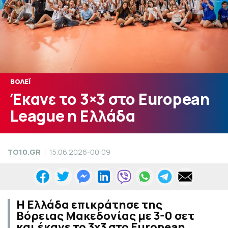
ΒΟΛΕΪ
Έκανε το 3×3 στο European
League η Ελλάδα
TO10.GR
15.06.2026-00:09
Η Ελλάδα επικράτησε της
Βόρειας Μακεδονίας με 3-0 σετ
και έκανε το 3x3 στο European