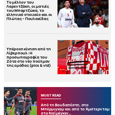
Το μέλλον του
Λαρεντζάκη, οι ματιές
του Μπαρτζώκα, το
ελληνικό στοιχείο και οι
Πλώτας – Πουλακίδας
Υπέροχη κίνηση από τη
Λίβερπουλ: Η
προσωπογραφία του
Ζότα στο νέο πούλμαν
της ομάδας (pics & vid)
MUST READ
Από τη Βουδαπέστη, στο
Μπέρμιγχαμ και από το Άμστερνταμ
στο Ναϊμέγκεν…