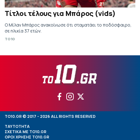
Τίτλοι τέλους για Μπάρος (vids)
Ο Μίλαν Μπάρος ανακοίνωσε ότι σταματάει το ποδόσφαιρο,
σε ηλικία 37 ετών.
TO10
TO10.GR © 2017 - 2026 ALL RIGHTS RESERVED
ΤΑΥΤΟΤΗΤΑ
ΣΧΕΤΙΚΑ ΜΕ TO10.GR
ΟΡΟΙ ΧΡΗΣΗΣ TO10.GR