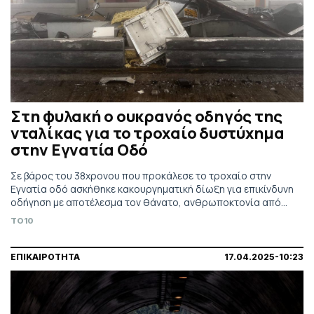
Στη φυλακή ο ουκρανός οδηγός της
νταλίκας για το τροχαίο δυστύχημα
στην Εγνατία Οδό
Σε βάρος του 38χρονου που προκάλεσε το τροχαίο στην
Εγνατία οδό ασκήθηκε κακουργηματική δίωξη για επικίνδυνη
οδήγηση με αποτέλεσμα τον θάνατο, ανθρωποκτονία από
αμέλεια, κατά συρροή και σωματική βλάβη από αμέλεια, κατά
TO10
συρροή
ΕΠΙΚΑΙΡΟΤΗΤΑ
17.04.2025-10:23