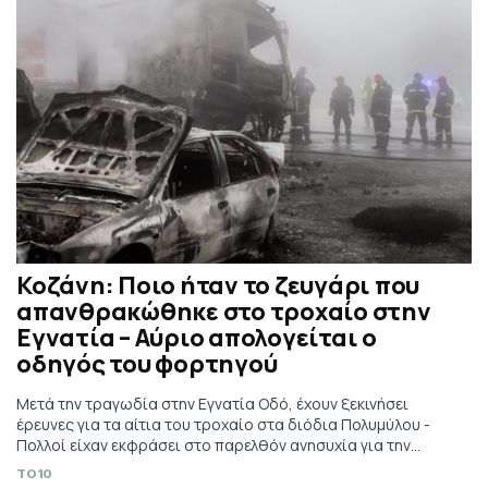
Κοζάνη: Ποιο ήταν το ζευγάρι που
απανθρακώθηκε στο τροχαίο στην
Εγνατία – Αύριο απολογείται ο
οδηγός του φορτηγού
Μετά την τραγωδία στην Εγνατία Οδό, έχουν ξεκινήσει
έρευνες για τα αίτια του τροχαίο στα διόδια Πολυμύλου -
Πολλοί είχαν εκφράσει στο παρελθόν ανησυχία για την
επικινδυνότητα του σημείου
TO10