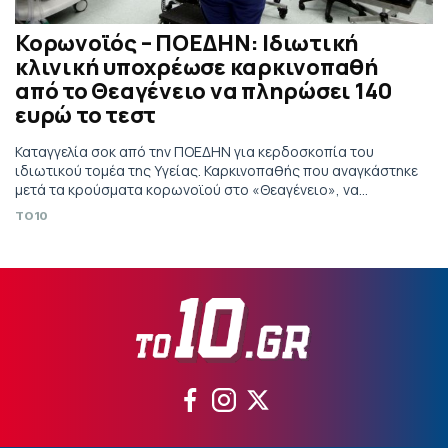
Κορωνοϊός – ΠΟΕΔΗΝ: Ιδιωτική
κλινική υποχρέωσε καρκινοπαθή
από το Θεαγένειο να πληρώσει 140
ευρώ το τεστ
Καταγγελία σοκ από την ΠΟΕΔΗΝ για κερδοσκοπία του
ιδιωτικού τομέα της Υγείας. Καρκινοπαθής που αναγκάστηκε
μετά τα κρούσματα κορωνοϊού στο «Θεαγένειο», να
συνεχίσει τη θεραπεία της σε ιδιωτική κλινική, πλήρωσε από
TO10
την τσέπη του 140 ευρώ για το τεστ κορωνοϊού.