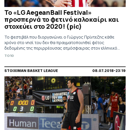
Το «LG AegeanBall Festival»
προσπερνά το φετινό καλοκαίρι και
στοχεύει στο 2020! (pic)
Το φεστιβάλ που διοργανώνει ο Γιώργος Πρίντεζης κάθε
χρόνο στο νησί του δεν θα πραγματοποιηθεί φέτος
δεδομένης της περιρρέουσας ατμόσφαιρας στον ελληνικό
αθλητισμό κι ανανέωσε το ραντεβού του για το καλοκαίρι
TO10
του 2020.
STOIXIMAN BASKET LEAGUE
08.07.2018-23:19