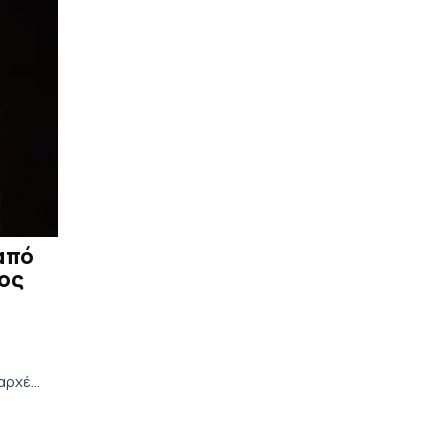
από
ρος
 αρχές