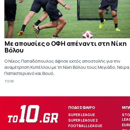
Με απουσίες ο ΟΦΗ απέναντι στη Νίκη
Βόλου
Ο Νίκος Παπαδόπουλος άφησε εκτός αποστολής για την
αναμέτρηση Κυπέλλου με τη Νίκη Βόλου τους Μεγιάδο, Νέιρα
Παπαστεριανό και Βουό.
TO10
ΠΟΔΟΣΦΑΙΡΟ
ΜΠ
SUPER LEAGUE
STO
LEA
SUPER LEAGUE 2
EUR
FOOTBALL LEAGUE