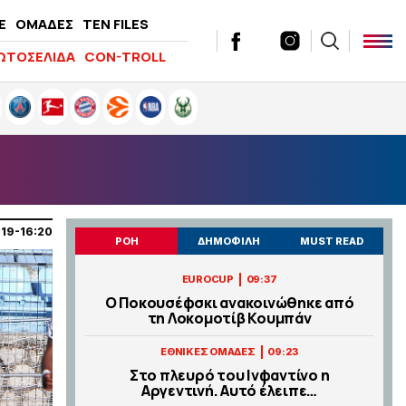
E
ΟΜΑΔΕΣ
TEN FILES
ΩΤΟΣΕΛΙΔΑ
CON-TROLL
019-16:20
ΡΟΗ
ΔΗΜΟΦΙΛΗ
MUST READ
|
EUROCUP
09:37
Ο Ποκουσέφσκι ανακοινώθηκε από
τη Λοκομοτίβ Κουμπάν
|
ΕΘΝΙΚΕΣ ΟΜΑΔΕΣ
09:23
Στο πλευρό του Ινφαντίνο η
Αργεντινή. Αυτό έλειπε…