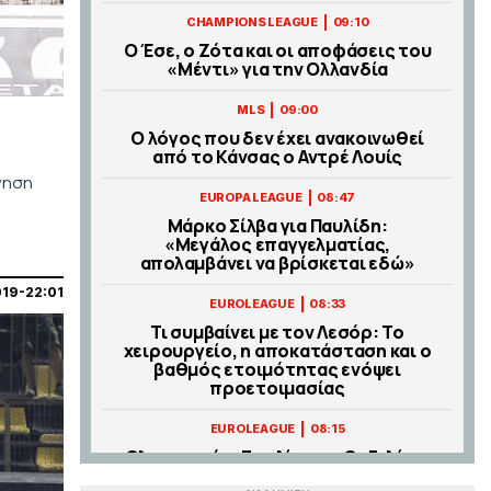
|
CHAMPIONS LEAGUE
09:10
Ο Έσε, ο Ζότα και οι αποφάσεις του
«Μέντι» για την Ολλανδία
|
MLS
09:00
Ο λόγος που δεν έχει ανακοινωθεί
από το Κάνσας ο Αντρέ Λουίς
νηση
|
EUROPA LEAGUE
08:47
Μάρκο Σίλβα για Παυλίδη:
«Μεγάλος επαγγελματίας,
απολαμβάνει να βρίσκεται εδώ»
19-22:01
|
EUROLEAGUE
08:33
Τι συμβαίνει με τον Λεσόρ: Το
χειρουργείο, η αποκατάσταση και ο
βαθμός ετοιμότητας ενόψει
προετοιμασίας
|
EUROLEAGUE
08:15
Ολυμπιακός: Στη λίστα ο Οτζελέγιε
για τη θέση «4» (vids)