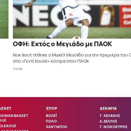
ΟΦΗ: Εκτός ο Μεγιάδο με ΠΑΟΚ
Νοκ άουτ τέθηκε ο Μιγκέλ Μεγιάδο για την πρεμιέρα του
στο «Γεντί Κουλέ» κόντρα στον ΠΑΟΚ
,
TO10
ΑΣΚΕΤ
ΣΠΟΡ
ΔΕΚΑΡΙΑ
IXIMAN BASKET
ΒΟΛΕΪ
Γ. ΧΕΛΑΚΗΣ
GUE
ΠΟΛΟ
Δ. ΔΕΛΛΗΣ
OLEAGUE
ΧΑΝΤΜΠΟΛ
Γ. ΝΟΙΚΟΚΥΡΗΣ