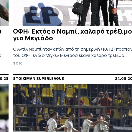
υ
ΟΦΗ: Εκτός ο Ναμπί, χαλαρό τρέξιμο
για Μεγιάδο
Ο Αντίλ Ναμπί ήταν απών από τη σημερινή (10/12) προπό
ο.
του ΟΦΗ, ενώ ο Μιγκέλ Μεγιάδο έκανε χαλαρό τρέξιμο.
TO10
0:28
STOIXIMAN SUPERLEAGUE
24.08.20