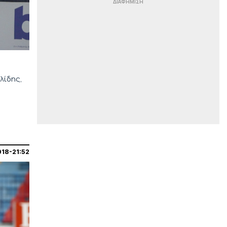
|
ΠΟΔΟΣΦΑΙΡΟ
07:58
Η Γαλατάσαραϊ μηνύει
λογαριασμούς που αναπαράγουν
ρητορική μίσους στα social media
|
ΠΟΔΟΣΦΑΙΡΟ
07:45
Η UEFA καθιερώνει κοινή διαδικασία
λίδης,
τεσσάρων βημάτων για το VAR σε
όλη την Ευρώπη
|
LIFEWITNESS
07:36
Τι συμβαίνει με τη Γαρυφαλλιά
Καληφώνη και τον Χρήστο
Μάστορα; Οι χωριστές διακοπές
και η επέτειος που φέτος πέρασε
018-21:52
απαρατήρητη
|
ΠΡΩΤΟΣΕΛΙΔΑ
07:18
Τα αθλητικά πρωτοσέλιδα της
ημέρας (7/8)
|
ΠΡΩΤΟΣΕΛΙΔΑ
07:09