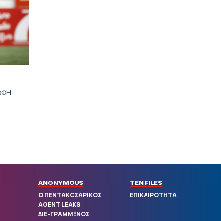
Τα πολιτικά πρωτοσέλιδα της
ημέρας (7/8)
|
LIFEWITNESS
01:00
Viral βίντεο: Γάλλος μουσικός
νανουρίζει αγέλη λιονταριών με το
«November Rain»
|
LIGUE 1
00:49
Πήρε τον Ακλιούς από τη Μονακό η
 ΟΦΗ
Παρί Σεν Ζερμέν (pic)
|
EUROPA LEAGUE
00:36
Ελουστόντο: «Είμαστε
στεναχωρημένοι αλλά έχουμε
μπροστά μας την ρεβάνς»
ΠΕΡΙΣΣΟΤΕΡΑ
ANONYMOUS
TEN FILES
Ο ΠΕΝΤΑΚΟΣΑΡΙΚΟΣ
ΕΠΙΚΑΙΡΟΤΗΤΑ
AGENT LEAKS
ΔΙΕ-ΓΡΑΜΜΕΝΟΣ