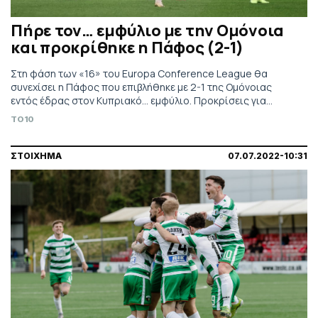
Πήρε τον… εμφύλιο με την Ομόνοια
και προκρίθηκε η Πάφος (2-1)
Στη φάση των «16» του Europa Conference League θα
συνεχίσει η Πάφος που επιβλήθηκε με 2-1 της Ομόνοιας
εντός έδρας στον Κυπριακό... εμφύλιο. Προκρίσεις για
Μπέτις, Κοπεγχάγη και Μπόρατς.
TO10
ΣΤΟΙΧΗΜΑ
07.07.2022-10:31