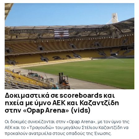
Δοκιμαστικά σε scoreboards και
ηχεία με ύμνο ΑΕΚ και Καζαντζίδη
στην «Opap Arena» (vids)
Οι δοκιμές συνεχίζονται στην «Opap Arena», με τον ύμνο της
ΑΕΚ και το «Τραγουδώ» του μεγάλου Στέλιου Καζαντζίδη να
προκαλούν ανατριχίλα στους οπαδούς της Ένωσης.