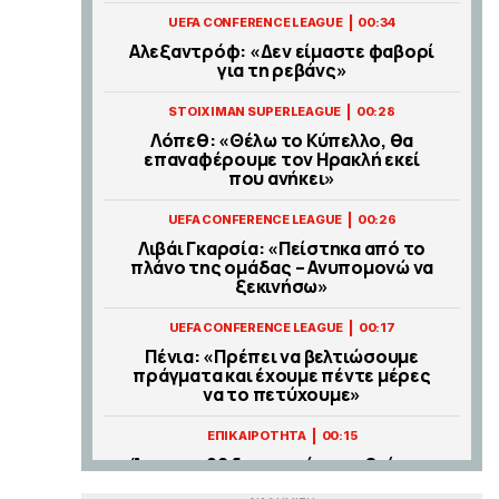
|
UEFA CONFERENCE LEAGUE
00:34
Αλεξαντρόφ: «Δεν είμαστε φαβορί
για τη ρεβάνς»
|
STOIXIMAN SUPERLEAGUE
00:28
Λόπεθ: «Θέλω το Κύπελλο, θα
επαναφέρουμε τον Ηρακλή εκεί
που ανήκει»
|
UEFA CONFERENCE LEAGUE
00:26
Λιβάι Γκαρσία: «Πείστηκα από το
πλάνο της ομάδας – Ανυπομονώ να
ξεκινήσω»
|
UEFA CONFERENCE LEAGUE
00:17
Πένια: «Πρέπει να βελτιώσουμε
πράγματα και έχουμε πέντε μέρες
να το πετύχουμε»
|
ΕΠΙΚΑΙΡΟΤΗΤΑ
00:15
Άνω των 20 δισ. ευρώ οι ρυθμίσεις
οφειλών στον εξωδικαστικό