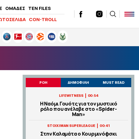
E
ΟΜΑΔΕΣ
TEN FILES
ΩΤΟΣΕΛΙΔΑ
CON-TROLL
ΡΟΗ
ΔΗΜΟΦΙΛΗ
MUST READ
|
LIFEWITNESS
00:54
Η Ναόμι Γουότς για τον μυστικό
ρόλο που ανέλαβε στο «Spider-
Man»
|
STOIXIMAN SUPERLEAGUE
00:41
Στην Καλαμάτα ο Κουρμινόφσκι