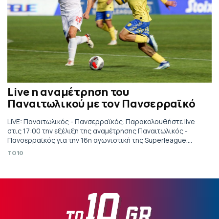
Live η αναμέτρηση του
Παναιτωλικού με τον Πανσερραϊκό
LIVE: Παναιτωλικός - Πανσερραϊκός. Παρακολουθήστε live
στις 17:00 την εξέλιξη της αναμέτρησης Παναιτωλικός -
Πανσερραϊκός για την 16η αγωνιστική της Superleague.
Τηλεοπτική κάλυψη από το Cosmote Sport 1.
TO10