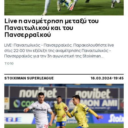
Live η αναμέτρηση μεταξύ του
Παναιτωλικού και του
Πανσερραϊκού
LIVE: Παναιτωλικός - Πανσερραϊκός. Παρακολουθήστε live
στις 22:00 την εξέλιξη της αναμέτρησης Παναιτωλικός -
Πανσερραϊκός για την 3η αγωνιστική της Stoiximan
Superleague. Τηλεοπτικά από COSMOTE SPORT 2 HD.
TO10
STOIXIMAN SUPERLEAGUE
16.03.2024-19:45