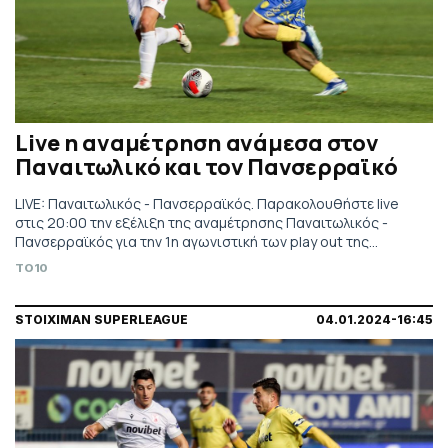
Live η αναμέτρηση ανάμεσα στον
Παναιτωλικό και τον Πανσερραϊκό
LIVE: Παναιτωλικός - Πανσερραϊκός. Παρακολουθήστε live
στις 20:00 την εξέλιξη της αναμέτρησης Παναιτωλικός -
Πανσερραϊκός για την 1η αγωνιστική των play out της
Stoiximan Superleague. Τηλεοπτικά από COSMOTE SPORT 1
TO10
HD.
STOIXIMAN SUPERLEAGUE
04.01.2024-16:45