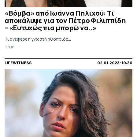
«Βóμβα» από Ιωάννα Πηλιχού: Τι
απoκάλυψε για τον Πέτρο Φιλιππίδη
– «Ευτυxώς πια μπορώ να..»
Τι ανέφερε η γνωστή ηθοποιός...
TO10
LIFEWITNESS
02.01.2023-10:30