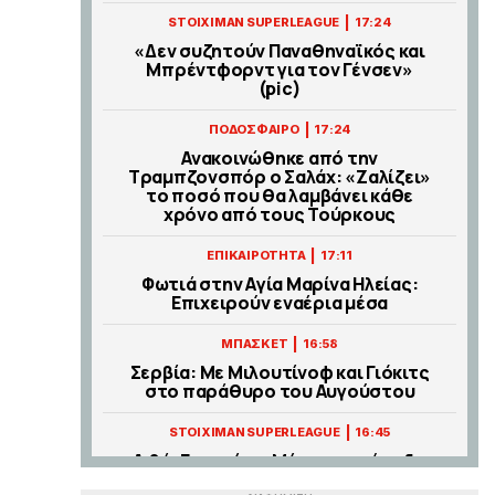
|
STOIXIMAN SUPERLEAGUE
17:24
«Δεν συζητούν Παναθηναϊκός και
Μπρέντφορντ για τον Γένσεν»
(pic)
|
ΠΟΔΟΣΦΑΙΡΟ
17:24
Ανακοινώθηκε από την
Τραμπζονσπόρ ο Σαλάχ: «Ζαλίζει»
το ποσό που θα λαμβάνει κάθε
χρόνο από τους Τούρκους
|
ΕΠΙΚΑΙΡΟΤΗΤΑ
17:11
Φωτιά στην Aγία Μαρίνα Ηλείας:
Επιχειρούν εναέρια μέσα
|
ΜΠΑΣΚΕΤ
16:58
Σερβία: Με Μιλουτίνοφ και Γιόκιτς
στο παράθυρο του Αυγούστου
|
STOIXIMAN SUPERLEAGUE
16:45
Λιβάι Γκαρσία: «Μέσα στο γήπεδο
θέλω να είμαι killer»