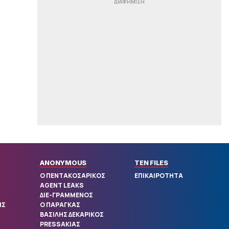
|
ΕΠΙΚΑΙΡΟΤΗΤΑ
16:32
«Παθολογικά τα αίτια» του
θανάτου του 90χρονου που
βρέθηκε στον καταψύκτη στον
Μυστρά - Πρώτη ιατροδικαστική
εκτίμηση
|
ΜΠΑΣΚΕΤ
16:19
Κατσικάρης: «Αν συσπειρωθεί
αυτή η Εθνική μπορούμε να
καταφέρουμε πολύ όμορφα
πράγματα»
|
ΟΙ ΕΙΔΙΚΟΙ
16:05
Tι να παίξω σήμερα στο στοίχημα
ANONYMOUS
TEN FILES
|
ΟΙ ΕΙΔΙΚΟΙ
15:52
Ο ΠΕΝΤΑΚΟΣΑΡΙΚΟΣ
ΕΠΙΚΑΙΡΟΤΗΤΑ
Αξίζει το ρίσκο
AGENT LEAKS
ΔΙΕ-ΓΡΑΜΜΕΝΟΣ
|
EUROLEAGUE
15:38
ΗΣ
Ο ΠΑΡΑΓΚΑΣ
Τι γίνεται με τον Λαρεντζάκη στον
ΒΑΣΙΛΗΣ ΔΕΚΑΡΙΚΟΣ
Ολυμπιακό: Το συμβόλαιο και η
PRESSΑΚΙΑΣ