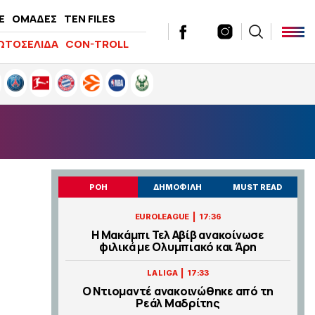
E
ΟΜΑΔΕΣ
TEN FILES
ΩΤΟΣΕΛΙΔΑ
CON-TROLL
ΡΟΗ
ΔΗΜΟΦΙΛΗ
MUST READ
|
EUROLEAGUE
17:36
Η Μακάμπι Τελ Αβίβ ανακοίνωσε
φιλικά με Ολυμπιακό και Άρη
|
LA LIGA
17:33
Ο Ντιομαντέ ανακοινώθηκε από τη
Ρεάλ Μαδρίτης