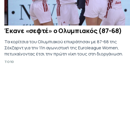
Έκανε «σεφτέ» ο Ολυμπιακός (87-68)
Τα κορίτσια του Ολυμπιακού επικράτησαν με 87-68 της
Σέκζαρντ για την 11η αγωνιστική της Euroleague Women,
πετυχαίνοντας έτσι την πρώτη νίκη τους στη διοργάνωση.
TO10