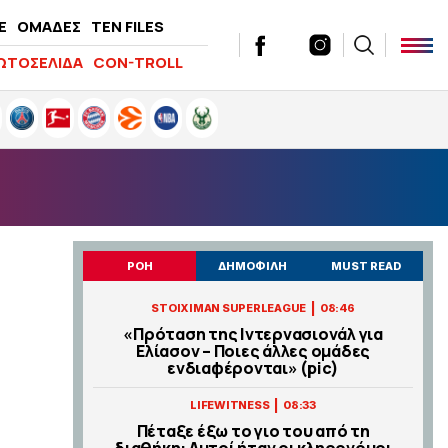
E
ΟΜΑΔΕΣ
TEN FILES
ΩΤΟΣΕΛΙΔΑ
CON-TROLL
ΡΟΗ
ΔΗΜΟΦΙΛΗ
MUST READ
|
STOIXIMAN SUPERLEAGUE
08:46
«Πρόταση της Ιντερνασιονάλ για
Ελίασον – Ποιες άλλες ομάδες
ενδιαφέρονται» (pic)
|
LIFEWITNESS
08:33
Πέταξε έξω το γιο του από τη
διαθήκη: Αυτοί ήταν οι κληρονόμοι