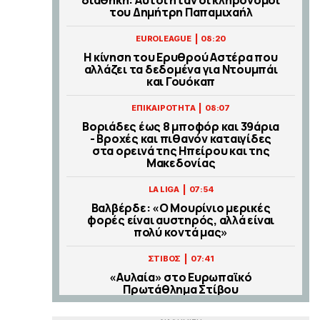
του Δημήτρη Παπαμιχαήλ
|
EUROLEAGUE
08:20
Η κίνηση του Ερυθρού Αστέρα που
αλλάζει τα δεδομένα για Ντουμπάι
και Γουόκαπ
|
ΕΠΙΚΑΙΡΟΤΗΤΑ
08:07
Βοριάδες έως 8 μποφόρ και 39άρια
- Βροχές και πιθανόν καταιγίδες
στα ορεινά της Ηπείρου και της
Μακεδονίας
|
LA LIGA
07:54
Βαλβέρδε: «Ο Μουρίνιο μερικές
φορές είναι αυστηρός, αλλά είναι
πολύ κοντά μας»
|
ΣΤΙΒΟΣ
07:41
«Αυλαία» στο Ευρωπαϊκό
Πρωτάθλημα Στίβου
|
LIFEWITNESS
07:28