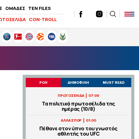
E
ΟΜΑΔΕΣ
TEN FILES
ΩΤΟΣΕΛΙΔΑ
CON-TROLL
ΡΟΗ
ΔΗΜΟΦΙΛΗ
MUST READ
|
ΠΡΩΤΟΣΕΛΙΔΑ
07:08
Τα πολιτικά πρωτοσέλιδα της
ημέρας (10/8)
|
ΑΛΛΑ ΣΠΟΡ
01:00
Πέθανε στον ύπνο του γνωστός
αθλητής του UFC