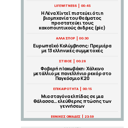
|
LIFEWITNESS
00:45
Η Λένα Χίντεϊ πιστεύει ότι η
βιομηχανία του θεάματος
προστατεύει τους
κακοποιητικούς άνδρες (pic)
|
ΑΛΛΑ ΣΠΟΡ
00:30
Ευρωπαϊκό Κολύμβησης: Πρεμιέρα
με 13 ελληνικές συμμετοχές
|
ΣΤΙΒΟΣ
00:28
Φοβερή η Ιακωβάκη: Xάλκινο
μετάλλιο με πανελλήνιο ρεκόρ στο
Παγκόσμιο Κ20
|
ΕΠΙΚΑΙΡΟΤΗΤΑ
00:15
Μια σταγόνα ελπίδας σε μια
θάλασσα… ελεύθερης πτώσης των
γεννήσεων
|
ΕΘΝΙΚΕΣ ΟΜΑΔΕΣ
23:59
Αυτή είναι η αντίπαλος της Εθνικής