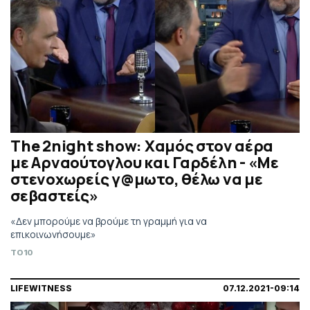
The 2night show: Χαμός στον αέρα
με Αρναούτογλου και Γαρδέλη - «Με
στενοχωρείς γ@μωτο, θέλω να με
σεβαστείς»
«Δεν μπορούμε να βρούμε τη γραμμή για να
επικοινωνήσουμε»
TO10
LIFEWITNESS
07.12.2021-09:14