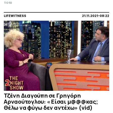
mini edition". Και ο μικρούλης ξετρελάθηκε!
TO10
LIFEWITNESS
21.11.2021-08:22
Τζένη Διαγούπη σε Γρηγόρη
Αρναούτογλου: « Είσαι μ@@@κας;
Θέλω να φύγω δεν αντέχω» (vid)