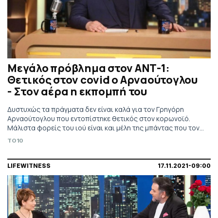
Μεγάλο πρόβλημα στον ΑΝΤ-1:
Θετικός στον covid o Αρναούτογλου
- Στον αέρα η εκπομπή του
Δυστυχώς τα πράγματα δεν είναι καλά για τον Γρηγόρη
Αρναούτογλου που εντοπίστηκε θετικός στον κορωνοϊό.
Μάλιστα φορείς του ιού είναι και μέλη της μπάντας που τον
συνοδεύει στην εκπομπή.
TO10
LIFEWITNESS
17.11.2021-09:00