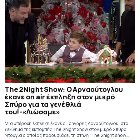
The 2Night Show: Ο Αρναούτογλου
έκανε on air έκπληξη στον μικρό
Σπύρο για τα γενέθλιά
του!-«Λιώσαμε»
Μία υπέροχη έκπληξη έκανε ο Γρηγόρης Αρναούτογλου, στο
ξεκίνημα της εκπομπής The 2night Show στον μικρό Σπύρο
Ντούγια ο οποίος παρουσιάζει τη στήλη "The 2night show