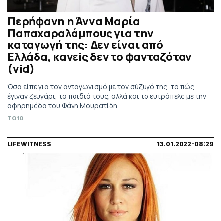
Περńφανη η Άννα Μαρία
Παπαχαραλάμπους για την
καταγωγή της: Δεν είναι από
Ελλάδα, κανεiς δεν το φανταζóταν
(vid)
Όσα είπε για τον ανταγωνισμό με τον σύζυγό της, το πώς
έγιναν ζευγάρι, τα παιδιά τους, αλλά και το ευτράπελο με την
αφηρημάδα του Φάνη Μουρατίδη.
TO10
LIFEWITNESS
13.01.2022-08:29