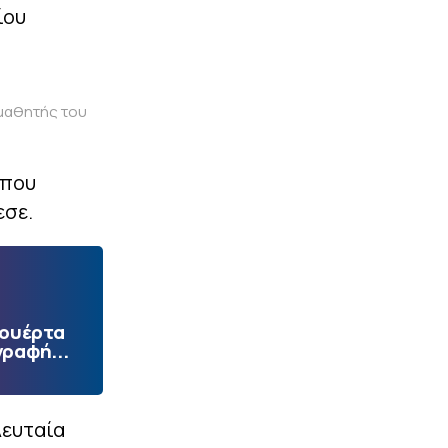
ίου
 μαθητής του
 που
εσε.
Πουέρτα
γραφή...
λευταία