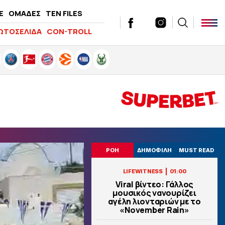
E
ΟΜΑΔΕΣ
TEN FILES
ΩΤΟΣΕΛΙΔΑ
CON-TROLL
ΡΟΗ
ΔΗΜΟΦΙΛΗ
MUST READ
|
LIFEWITNESS
01:00
Viral βίντεο: Γάλλος
μουσικός νανουρίζει
αγέλη λιονταριών με το
«November Rain»