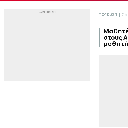
TO10.GR
25
Μαθητέ
στους Α
μαθητή 