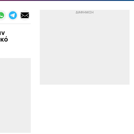
Πάφο (1-0)
|
EUROPA LEAGUE
23:57
Λίσι: «Χάσαμε πέναλτι,
χάσαμε ευκαιρίες, αλλά
αν
ίσως αξίζαμε κάτι
παραπάνω – Πρέπει να
ικό
βελτιωθούμε σε πολλά
κομμάτια»
|
EUROPA LEAGUE
23:40
Μπρούνο: «Παλέψαμε
πολύ για τη νίκη, αλλά
απλά είναι το πρώτο
ημίχρονο»
|
EUROPA LEAGUE
23:38
Η μέρα, η ώρα και το
κανάλι της ρεβάνς του
ΠΑΟΚ στις Βρυξέλλες
|
ΠΟΔΟΣΦΑΙΡΟ
23:36
Βαθμολογία UEFA: Έχασε