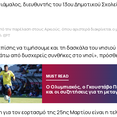
ιάμαλος, διευθυντής του 13ου Δημοτικού Σχολε
πό την παρέλαση στους Αρκιούς, όπου αριστερά διακρίνεται ο
ή: ΕΡΤ
πίσης να τιμήσουμε και τη δασκάλα του νησιού
άτω από δυσχερείς συνθήκες στο νησί», πρόσθ
MUST READ
Ο Ολυμπιακός, ο Γκουστάβο 
και οι συζητήσεις για τη μετα
 για τoν εορτασμό της 25ης Μαρτίου είναι η τε