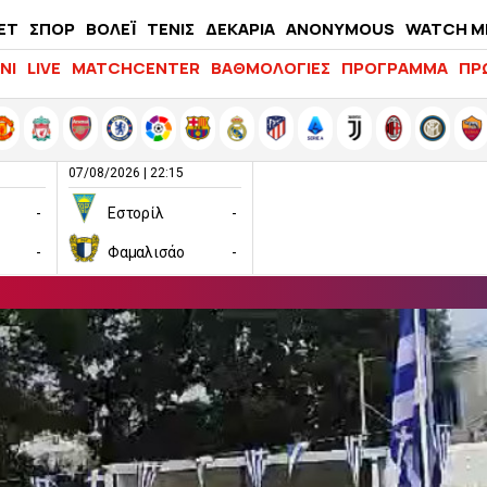
ΕΤ
ΣΠΟΡ
ΒΟΛΕΪ
ΤΕΝΙΣ
ΔΕΚΑΡΙΑ
ANONYMOUS
WATCH M
LIFEWITNESS
ΝΙ
LIVE
MATCHCENTER
ΒΑΘΜΟΛΟΓΙΕΣ
ΠΡΟΓΡΑΜΜΑ
ΠΡ
07/08/2026 | 22:15
-
Εστορίλ
-
-
Φαμαλισάο
-