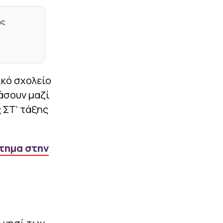
έδαφος για τη 10η θέση η
Ελλάδα, απομακρύνθηκαν
Τσεχία και Πολωνία
ης
|
ΕΠΙΚΑΙΡΟΤΗΤΑ
23:27
Σύλληψη αστυνομικού
στη Μύκονο – Οδηγούσε
επικίνδυνα και αρνήθηκε
να σταματήσει σε έλεγχο
κό σχολείο
συναδέλφων του
άσουν μαζί
|
EUROPA LEAGUE
23:14
 ΣΤ’ τάξης
Σκόραρε από την άσπρη
βούλα ο Παυλίδης (vid)
|
PRE SEASON
23:13
κτημα στην
Φιλική ήττα για τον
Ατρόμητο από την ΑΕ
Λεμεσού (1-2)
|
NBA
23:05
Θα παλέψει για τη θέση
του στους Νάγκετς ο
Γουόκερ