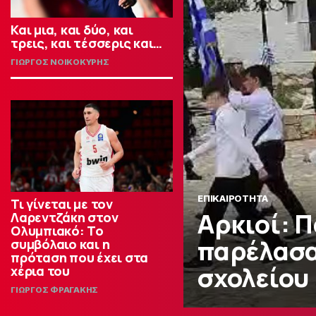
Και μια, και δύο, και
τρεις, και τέσσερις και…
ΓΙΩΡΓΟΣ ΝΟΙΚΟΚΥΡΗΣ
ΕΠΙΚΑΙΡΟΤΗΤΑ
Τι γίνεται με τον
Αρκιοί: Π
Λαρεντζάκη στον
Ολυμπιακό: Το
παρέλασα
συμβόλαιο και η
πρόταση που έχει στα
σχολείου
χέρια του
ΓΙΩΡΓΟΣ ΦΡΑΓΑΚΗΣ