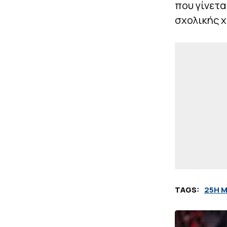
που γίνετα
σχολικής χ
TAGS:
25Η 