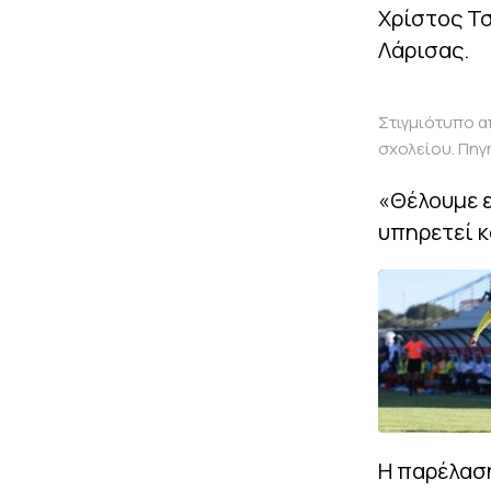
Χρίστος Τσ
Λάρισας.
Στιγμιότυπο α
σχολείου. Πηγ
«Θέλουμε ε
υπηρετεί κ
Η παρέλαση