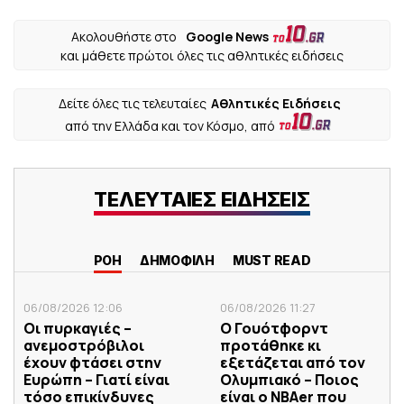
Ακολουθήστε στο
Google News
και μάθετε πρώτοι όλες τις αθλητικές ειδήσεις
Δείτε όλες τις τελευταίες
Αθλητικές Ειδήσεις
από την Ελλάδα και τον Κόσμο, από
ΤΕΛΕΥΤΑΙΕΣ ΕΙΔΗΣΕΙΣ
ΡΟΗ
ΔΗΜΟΦΙΛΗ
MUST READ
06/08/2026 12:06
06/08/2026 11:27
Οι πυρκαγιές –
Ο Γουότφορντ
ανεμοστρόβιλοι
προτάθηκε κι
έχουν φτάσει στην
εξετάζεται από τον
Ευρώπη – Γιατί είναι
Ολυμπιακό – Ποιος
τόσο επικίνδυνες
είναι ο ΝΒΑer που