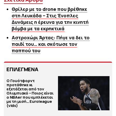
Θρίλερ με το drone που βρέθηκε
στη Λευκάδα – Στις Ένοπλες
Δυνάμεις η έρευνα για την κινητή
βόμβα με τα εκρηκτικά
Αστροχώρι Άρτας: Πήγε να δει το
παιδί του… και σκότωσε τον
παππού του
ΕΠΙΛΕΓΜΕΝΑ
Ο Γουότφορντ
προτάθηκε κι
εξετάζεται από τον
Ολυμπιακό – Ποιος είναι
ο ΝΒΑer που εμπλέκεται
με τη μισή… Euroleague
(vids)