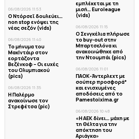
εμπλέκεται με τη
μισή… Euroleague
06/08/2026 11:53
(vids)
Ο Ντόρσεϊ δουλεύει…
non stop ενόψει της
06/08/2026 11:15
νέας σεζόν (vids)
Ο Σενγκέλια πλήρωσε
το buy-out στην
06/08/2026 11:40
Μπαρτσελόνα κι
Το μήνυμα του
ανακοινώθηκε από
ΜακΙντάιρ στον
την Ντουμπάι (pics)
εορτάζοντα
Βεζένκοφ – Οι ευχές
06/08/2026 11:01
του Ολυμπιακού
(pics)
ΠΑΟΚ-Άντερλεχτ με
σούπερ προσφορά*
και ενισχυμένες
06/08/2026 11:35
αποδόσεις από το
Η Παλέρμο
Pamestoixima.gr
ανακοίνωσε τον
Στρεφέτσα (pic)
06/08/2026 10:48
«Η ΑΕΚ δίνει… μάχη με
τη Θέλτα για την
απόκτηση του
Αριάγκα»