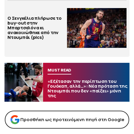
Ο Σενγκέλια πλήρωσε το
buy-out στην
Μπαρτσελόνα κι
ανακοινώθηκε από την
Ντουμπάι (pics)
MUST READ
«Εξέτασαν την περίπτωση του
Γουόκαπ, αλλά…»: Νέα πρόταση της
Ντουμπάι που δεν «παίζει» μόνη
της
Προσθήκη ως προτεινόμενη πηγή στη Google