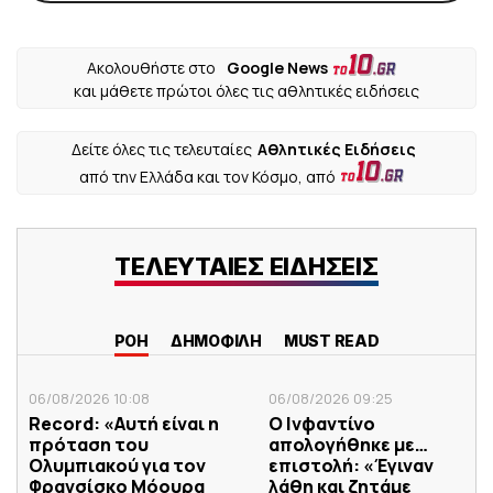
Ακολουθήστε στο
Google News
και μάθετε πρώτοι όλες τις αθλητικές ειδήσεις
Δείτε όλες τις τελευταίες
Αθλητικές Ειδήσεις
από την Ελλάδα και τον Κόσμο, από
ΤΕΛΕΥΤΑΙΕΣ ΕΙΔΗΣΕΙΣ
ΡΟΗ
ΔΗΜΟΦΙΛΗ
MUST READ
06/08/2026 10:08
06/08/2026 09:25
Record: «Αυτή είναι η
Ο Ινφαντίνο
πρόταση του
απολογήθηκε με…
Ολυμπιακού για τον
επιστολή: «Έγιναν
Φρανσίσκο Μόουρα
λάθη και ζητάμε