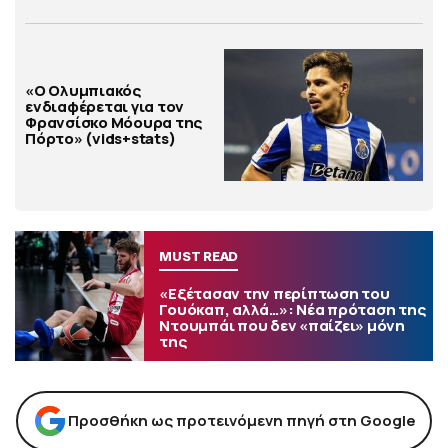
«Ο Ολυμπιακός
ενδιαφέρεται για τον
Φρανσίσκο Μόουρα της
Πόρτο» (vids+stats)
MUST READ
«Εξέτασαν την περίπτωση του
Γουόκαπ, αλλά…»: Νέα πρόταση της
Ντουμπάι που δεν «παίζει» μόνη
της
Προσθήκη ως προτεινόμενη πηγή στη Google