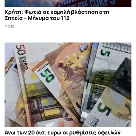
Κρήτη: Φωτιά σε χαμηλή βλάστηση στη
Σητεία – Μήνυμα του 112
TO10
Άνω των 20 δισ. ευρώ οι ρυθμίσεις οφειλών