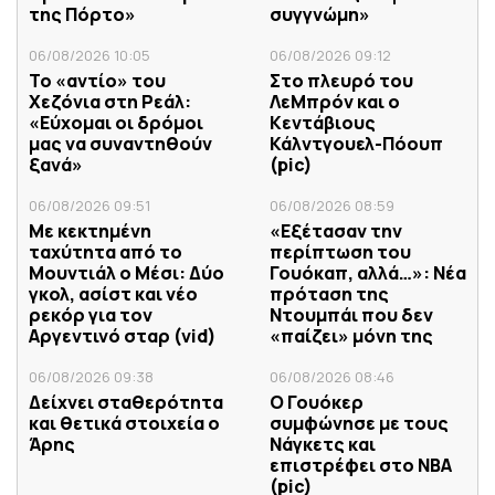
της Πόρτο»
συγγνώμη»
06/08/2026 10:05
06/08/2026 09:12
Το «αντίο» του
Στο πλευρό του
Χεζόνια στη Ρεάλ:
ΛεΜπρόν και ο
«Εύχομαι οι δρόμοι
Κεντάβιους
μας να συναντηθούν
Κάλντγουελ-Πόουπ
ξανά»
(pic)
06/08/2026 09:51
06/08/2026 08:59
Με κεκτημένη
«Εξέτασαν την
ταχύτητα από το
περίπτωση του
Μουντιάλ ο Μέσι: Δύο
Γουόκαπ, αλλά…»: Νέα
γκολ, ασίστ και νέο
πρόταση της
ρεκόρ για τον
Ντουμπάι που δεν
Αργεντινό σταρ (vid)
«παίζει» μόνη της
06/08/2026 09:38
06/08/2026 08:46
Δείχνει σταθερότητα
Ο Γουόκερ
και θετικά στοιχεία ο
συμφώνησε με τους
Άρης
Νάγκετς και
επιστρέφει στο NBA
(pic)