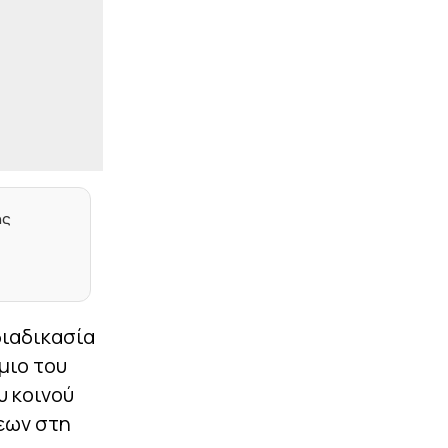
|
MLS
17:13
Ο Σέρτζι Ρομπέρτο
αφήνει την Ευρώπη για το
MLS (pic)
|
STOIXIMAN BASKET LEAGUE
17:05
Έξι νεαρούς από την
Ακαδημία του έκανε
επαγγελματίες ο
Παναθηναϊκός
ης
|
LA LIGA
16:50
Ο Ρόδρι θέλει
Μπαρτσελόνα και πιέζει
για τη μεταγραφή –
Απορρίφθηκε από τη Σίτι
η πρώτη πρόταση των
Καταλανών, ακολουθεί
διαδικασία
νέα προσφορά (pics)
μιο του
|
ΠΟΔΟΣΦΑΙΡΟ
16:43
υ κοινού
Επιστροφή στους
εων στη
πάγκους για τον Φαν’τ
Σχιπ (pic)