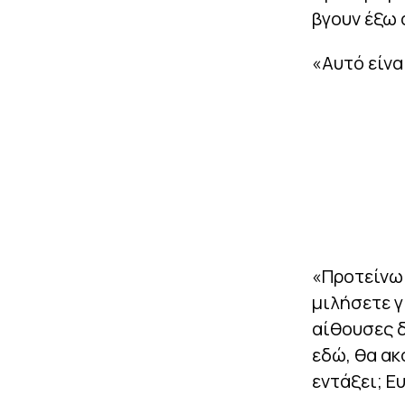
βγουν έξω 
«Αυτό είνα
«Προτείνω 
μιλήσετε γ
αίθουσες δ
εδώ, θα ακ
εντάξει; Ε