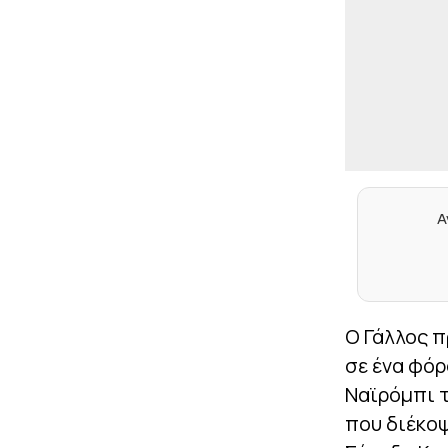
Α
Ο Γάλλος π
σε ένα φόρ
Ναϊρόμπι τ
που διέκοψ