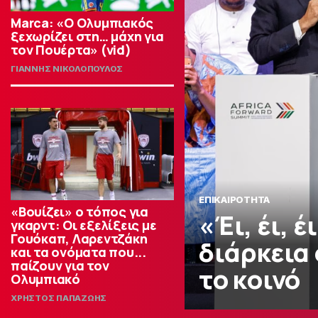
Marca: «Ο Ολυμπιακός
ξεχωρίζει στη… μάχη για
τον Πουέρτα» (vid)
ΓΙΑΝΝΗΣ ΝΙΚΟΛΟΠΟΥΛΟΣ
ΕΠΙΚΑΙΡΟΤΗΤΑ
«Βουίζει» ο τόπος για
«Έι, έι, 
γκαρντ: Οι εξελίξεις με
Γουόκαπ, Λαρεντζάκη
διάρκεια
και τα ονόματα που...
παίζουν για τον
το κοινό
Ολυμπιακό
ΧΡΗΣΤΟΣ ΠΑΠΑΖΩΗΣ