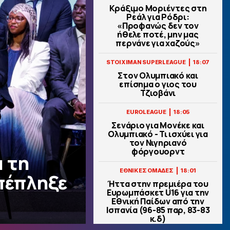
Κράξιμο Μοριέντες στη
Ρεάλ για Ρόδρι:
«Προφανώς δεν τον
ήθελε ποτέ, μην μας
περνάνε για χαζούς»
|
STOIXIMAN SUPERLEAGUE
18:07
Στον Ολυμπιακό και
επίσημα ο γιος του
Τζιοβάνι
|
EUROLEAGUE
18:05
Σενάριο για Μονέκε και
Ολυμπιακό - Τι ισχύει για
τον Νιγηριανό
φόργουορντ
ά τη
|
ΕΘΝΙΚΕΣ ΟΜΑΔΕΣ
18:01
Επέπληξε
Ήττα στην πρεμιέρα του
Ευρωμπάσκετ U16 για την
Εθνική Παίδων από την
Ισπανία (96-85 παρ, 83-83
κ.δ)