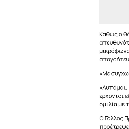
Καθώς ο θ
απευθυνότα
μικρόφωνο
απογοήτευσ
«Με συγχωρε
«Λυπάμαι, 
έρχονται ε
ομιλία με 
Ο Γάλλος Π
προέτρεψε