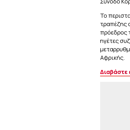
Σύνοδο Κορ
Το περιστα
τραπέζης 
πρόεδρος τ
ηγέτες συζ
μεταρρυθμί
Αφρικής.
Διαβάστε 