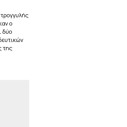
|
STOIXIMAN SUPERLEAGUE
16:29
στρογγυλής
Στην Κύπρο θα συνεχίσει
την καριέρα του ο Ντιμπί
καν ο
Κεϊτά
ι δύο
|
ΕΠΙΚΑΙΡΟΤΗΤΑ
16:24
ιδευτικών
Βίντεο ντοκουμέντο από
ς της
τη μετωπική σύγκρουση
φορτηγού με IX, που
στοίχισε τη ζωή σε
μητέρα και γιο
ΠΕΡΙΣΣΟΤΕΡΑ