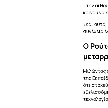
Στην αίθου
κοινού να 
«Και αυτό,
συνέχεια έ
Ο Ρούτ
μεταρρ
Μιλώντας 
της Εκπαίδ
ότι στοχε
εξελισσόμ
τεχνολογία