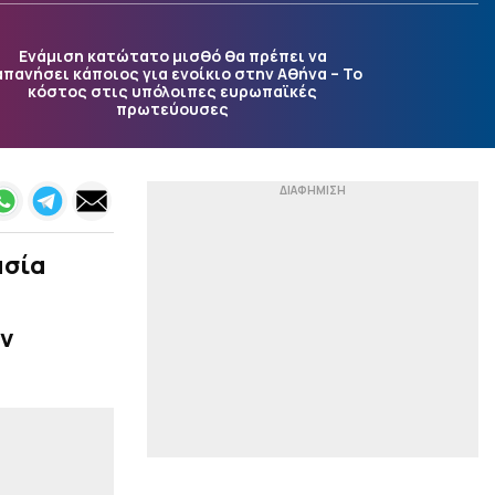
|
EUROLEAGUE
17:53
Ανακοινώθηκε από τη
Ενάμιση κατώτατο μισθό θα πρέπει να
Ζάλγκιρις ο Κίναν Έβανς
πανήσει κάποιος για ενοίκιο στην Αθήνα – Το
(pic, vid)
κόστος στις υπόλοιπες ευρωπαϊκές
πρωτεύουσες
|
STOIXIMAN SUPERLEAGUE
17:40
Ξεκίνησε την
προετοιμασία ενόψει
Βελγίου ο ΠΑΟΚ –
Σταδιακή η επιστροφή
του Ντεσπόντοφ
ασία
|
EUROPA LEAGUE
17:26
ΟΦΗ: Βάζει τσάρτερ για
τη ρεβάνς των play offs
αν
του Europa League (pic)
|
STOIXIMAN SUPERLEAGUE
17:19
Ο Ζοφρέ Μονκαντά
αναλαμβάνει ρόλο σε
Ολυμπιακό, Νότιγχαμ
Φόρεστ και Ρίο Άβε