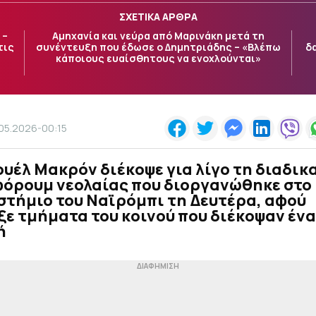
ΣΧΕΤΙΚΑ ΑΡΘΡΑ
 –
Αμηχανία και νεύρα από Μαρινάκη μετά τη
τις
συνέντευξη που έδωσε ο Δημητριάδης – «Βλέπω
δα
κάποιους ευαίσθητους να ενοχλούνται»
.05.2026-00:15
υέλ Μακρόν διέκοψε για λίγο τη διαδικ
φόρουμ νεολαίας που διοργανώθηκε στο
στήμιο του Ναϊρόμπι τη Δευτέρα, αφού
ε τμήματα του κοινού που διέκοψαν έν
ή