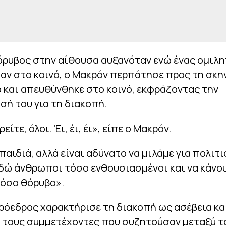
όρυβος στην αίθουσα αυξανόταν ενώ ένας ομιλ
ν στο κοινό, ο Μακρόν περπάτησε προς τη σκην
 και απευθύνθηκε στο κοινό, εκφράζοντας την
ή του για τη διακοπή.
ίτε, όλοι. Έι, έι, έι», είπε ο Μακρόν.
παιδιά, αλλά είναι αδύνατο να μιλάμε για πολιτ
δώ άνθρωποι τόσο ενθουσιασμένοι και να κάνου
τόσο θόρυβο».
ρόεδρος χαρακτήρισε τη διακοπή ως ασέβεια κα
 τους συμμετέχοντες που συζητούσαν μεταξύ τ