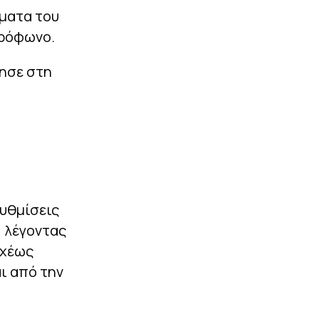
ήματα του
κρόφωνο.
ρησε στη
υθμίσεις
, λέγοντας
αχέως
ι από την