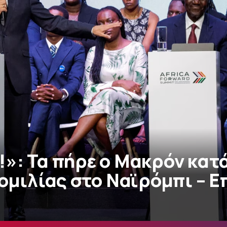
έι!»: Τα πήρε ο Μακρόν κατ
 ομιλίας στο Ναϊρόμπι – 