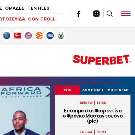
E
ΟΜΑΔΕΣ
TEN FILES
ΩΤΟΣΕΛΙΔΑ
CON-TROLL
ΡΟΗ
ΔΗΜΟΦΙΛΗ
MUST READ
|
SERIE A
18:35
Επίσημα στη Φιορεντίνα
ο Φράνκο Μασταντουόνο
(pic)
|
LA LIGA
18:21