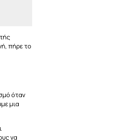
ητής
ή, πήρε το
ισμό όταν
με μια
ι
ους να