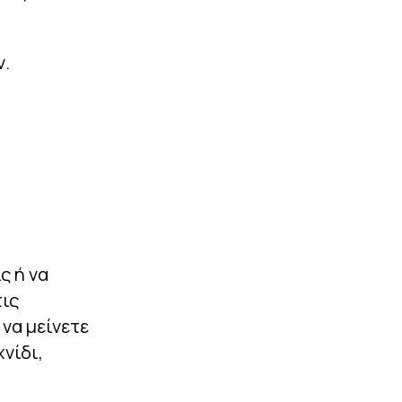
ν.
ς ή να
τις
 να μείνετε
νίδι,