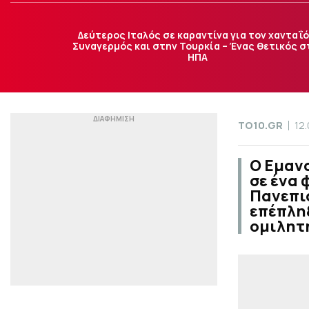
Δεύτερος Ιταλός σε καραντίνα για τον χανταΐό
Συναγερμός και στην Τουρκία – Ένας θετικός σ
ΗΠΑ
TO10.GR
12
Ο Εμανο
σε ένα 
Πανεπι
επέπληξ
ομιλητ