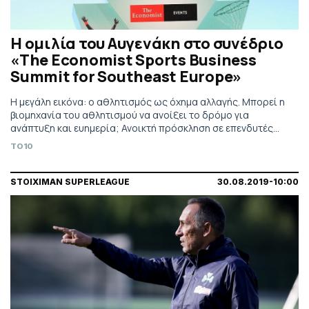
Η ομιλία του Αυγενάκη στο συνέδριο
«The Economist Sports Business
Summit for Southeast Europe»
Η μεγάλη εικόνα: ο αθλητισμός ως όχημα αλλαγής. Μπορεί η
βιομηχανία του αθλητισμού να ανοίξει το δρόμο για
ανάπτυξη και ευημερία; Ανοικτή πρόσκληση σε επενδυτές
αθλητικών εγκαταστάσεων και αθλητικού τουρισμού.
TO10
STOIXIMAN SUPERLEAGUE
30.08.2019-10:00