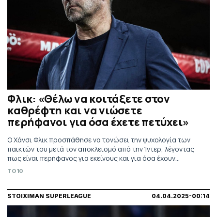
Φλικ: «Θέλω να κοιτάξετε στον
καθρέφτη και να νιώσετε
περήφανοι για όσα έχετε πετύχει»
Ο Χάνσι Φλικ προσπάθησε να τονώσει την ψυχολογία των
παικτών του μετά τον αποκλεισμό από την Ίντερ, λέγοντας
πως είναι περήφανος για εκείνους και για όσα έχουν
καταφέρει μέσα στη σεζόν.
TO10
STOIXIMAN SUPERLEAGUE
04.04.2025-00:14