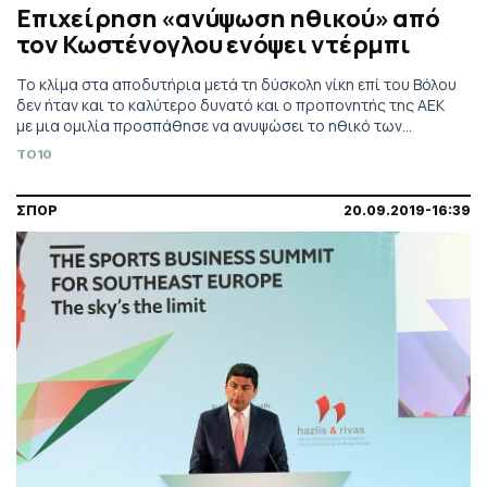
Επιχείρηση «ανύψωση ηθικού» από
τον Κωστένογλου ενόψει ντέρμπι
Το κλίμα στα αποδυτήρια μετά τη δύσκολη νίκη επί του Βόλου
δεν ήταν και το καλύτερο δυνατό και ο προπονητής της ΑΕΚ
με μια ομιλία προσπάθησε να ανυψώσει το ηθικό των
παικτών του.
TO10
ΣΠΟΡ
20.09.2019-16:39