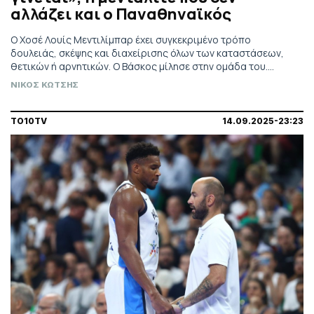
αλλάζει και ο Παναθηναϊκός
Ο Χοσέ Λουίς Μεντιλίμπαρ έχει συγκεκριμένο τρόπο
δουλειάς, σκέψης και διαχείρισης όλων των καταστάσεων,
θετικών ή αρνητικών. Ο Βάσκος μίλησε στην ομάδα του.
Αφησε στην άκρη το Champions League. Και έβαλε τους
ΝΙΚΟΣ ΚΩΤΣΗΣ
παίκτες του σε περιβάλλον Λεωφόρου με τρόπο... δραστικό.
TO10TV
14.09.2025-23:23