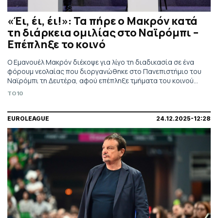
«Έι, έι, έι!»: Τα πήρε ο Μακρόν κατά
τη διάρκεια ομιλίας στο Ναϊρόμπι –
Επέπληξε το κοινό
Ο Εμανουέλ Μακρόν διέκοψε για λίγο τη διαδικασία σε ένα
φόρουμ νεολαίας που διοργανώθηκε στο Πανεπιστήμιο του
Ναϊρόμπι τη Δευτέρα, αφού επέπληξε τμήματα του κοινού
που διέκοψαν έναν ομιλητή
TO10
EUROLEAGUE
24.12.2025-12:28