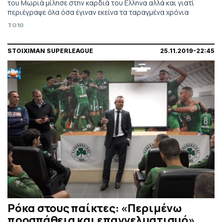
του Μωριά μίλησε στην καρδιά του Ελληνα αλλά και γιατί
περιέγραψε όλα όσα έγιναν εκείνα τα ταραγμένα χρόνια
TO10
STOIXIMAN SUPERLEAGUE
25.11.2019-22:45
Ρόκα στους παίκτες: «Περιμένω
προσπάθεια και επαγγελματισμό»