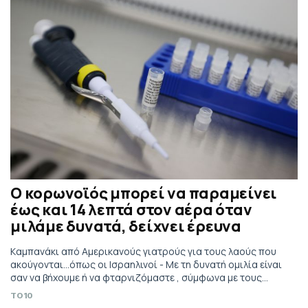
Ο κορωνοϊός μπορεί να παραμείνει
έως και 14 λεπτά στον αέρα όταν
μιλάμε δυνατά, δείχνει έρευνα
Kαμπανάκι από Αμερικανούς γιατρούς για τους λαούς που
ακούγονται...όπως οι Ισραηλινοί - Με τη δυνατή ομιλία είναι
σαν να βήχουμε ή να φταρνιζόμαστε , σύμφωνα με τους
ερευνητές
TO10