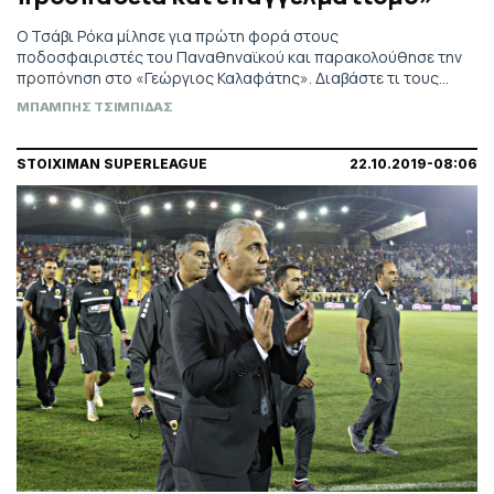
Ο Τσάβι Ρόκα μίλησε για πρώτη φορά στους
ποδοσφαιριστές του Παναθηναϊκού και παρακολούθησε την
προπόνηση στο «Γεώργιος Καλαφάτης». Διαβάστε τι τους
είπε...
ΜΠΑΜΠΗΣ ΤΣΙΜΠΙΔΑΣ
STOIXIMAN SUPERLEAGUE
22.10.2019-08:06