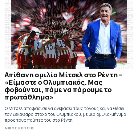
Απίθανη ομιλία Μίτσελ στο Ρέντη –
«Είμαστε ο Ολυμπιακός. Μας
φοβούνται, πάμε να πάρουμε το
πρωτάθλημα»
Ο Μίτσελ αποφάσισε να ανεβάσει τους τόνους και να θέσει
τον ξεκάθαρο στόχο του Ολυμπιακού, με μια ομιλία-μήνυμα
προς τους παίκτες του στο Ρέντη.
ΝΙΚΟΣ ΚΩΤΣΗΣ