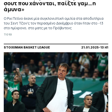
σουτ που χάνονται, παίξτε γαμ…η
άμυνα»
Ο Ρικ Πιτίνο έκανε μία συγκλονιστική ομιλία στα αποδυτήρια
του Σεντ Τζον'ς τον περασμένο Δεκέμβριο όταν ήταν στο -13
στο ημίχρονο, στο ματς με το Πρόβιντενς
TO10
STOIXIMAN BASKET LEAGUE
21.01.2025-13:41