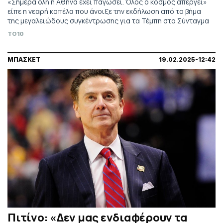
«Σήμερα όλη η Αθήνα έχει παγώσει. Όλος ο κόσμος απεργεί»
είπε η νεαρή κοπέλα που άνοιξε την εκδήλωση από το βήμα
της μεγαλειώδους συγκέντρωσης για τα Τέμπη στο Σύνταγμα
TO10
ΜΠΑΣΚΕΤ
19.02.2025-12:42
Πιτίνο: «Δεν μας ενδιαφέρουν τα