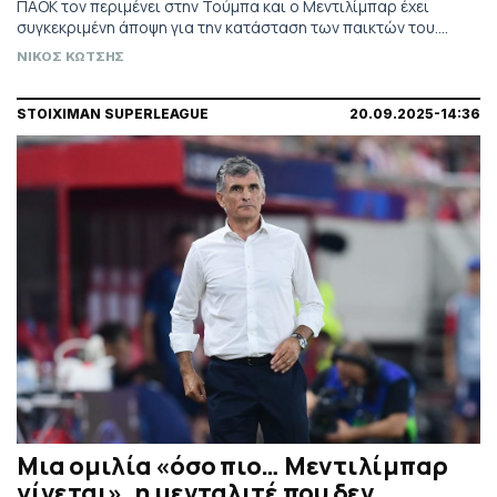
ΠΑΟΚ τον περιμένει στην Τούμπα και ο Μεντιλίμπαρ έχει
συγκεκριμένη άποψη για την κατάσταση των παικτών του.
Γιατί η διακοπή που έρχεται παίζει ρόλο, οι μετρήσεις, οι
ΝΙΚΟΣ ΚΩΤΣΗΣ
πιθανές αλλαγές, αλλά και γιατί ο Γιαζίτσι πήγε στο γραφείο
του.
STOIXIMAN SUPERLEAGUE
20.09.2025-14:36
Μια ομιλία «όσο πιο… Μεντιλίμπαρ
γίνεται», η μενταλιτέ που δεν