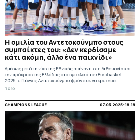
Η ομιλία του Αντετοκούνμπο στους
συμπαίκτες του: «Δεν κερδίσαμε
κάτι ακόμη, άλλο ένα παιχνίδι»
Αμέσως μετά τη νίκη της Εθνικής απέναντι στη Λιθουανία και
την πρόκριση της Ελλάδας στα ημιτελικά του Eurobasket
2025, ο Γιάννης Αντετοκούνμπο φρόντισε να κρατήσει
προσγειωμένους τους συμπαίκτες του...
TO10
CHAMPIONS LEAGUE
07.05.2025-18:18