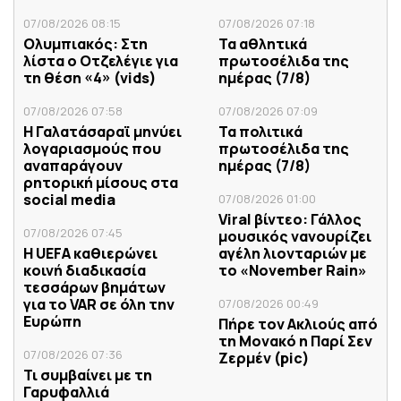
07/08/2026 08:15
07/08/2026 07:18
Ολυμπιακός: Στη
Τα αθλητικά
λίστα ο Οτζελέγιε για
πρωτοσέλιδα της
τη θέση «4» (vids)
ημέρας (7/8)
07/08/2026 07:58
07/08/2026 07:09
Η Γαλατάσαραϊ μηνύει
Τα πολιτικά
λογαριασμούς που
πρωτοσέλιδα της
αναπαράγουν
ημέρας (7/8)
ρητορική μίσους στα
social media
07/08/2026 01:00
Viral βίντεο: Γάλλος
07/08/2026 07:45
μουσικός νανουρίζει
Η UEFA καθιερώνει
αγέλη λιονταριών με
κοινή διαδικασία
το «November Rain»
τεσσάρων βημάτων
για το VAR σε όλη την
07/08/2026 00:49
Ευρώπη
Πήρε τον Ακλιούς από
τη Μονακό η Παρί Σεν
07/08/2026 07:36
Ζερμέν (pic)
Τι συμβαίνει με τη
Γαρυφαλλιά