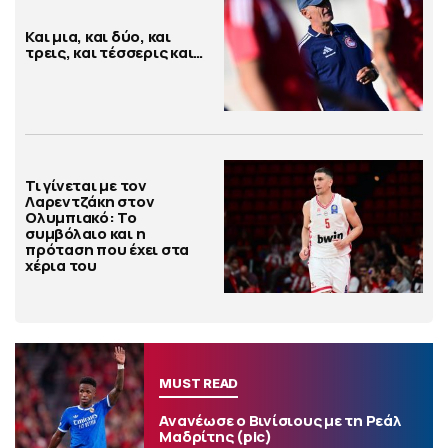
Και μια, και δύο, και
τρεις, και τέσσερις και…
Τι γίνεται με τον
Λαρεντζάκη στον
Ολυμπιακό: Το
συμβόλαιο και η
πρόταση που έχει στα
χέρια του
MUST READ
Ανανέωσε ο Βινίσιους με τη Ρεάλ
Μαδρίτης (pic)