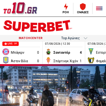
ΡΟΗ
ΟΜΑΔΕΣ
MATCHCENTER
07/08/2026 | 12:30
07/08/2026 | 
LIVE: 19'
Μπάγερν
0
Σανταντέρ
4
Εστορ
Άστον Βίλα
0
Σπόρτινγκ Χιχόν
1
Φαμαλ