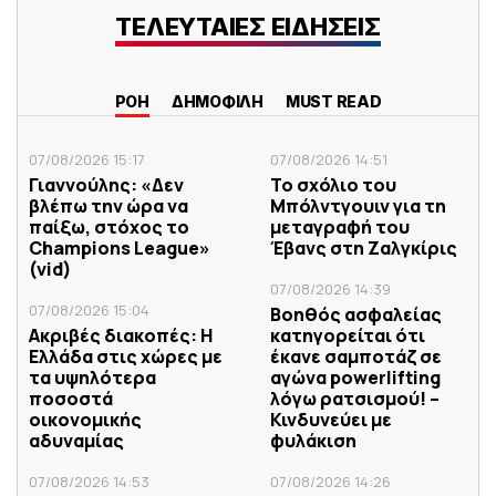
ΤΕΛΕΥΤΑΙΕΣ ΕΙΔΗΣΕΙΣ
ΡΟΗ
ΔΗΜΟΦΙΛΗ
MUST READ
07/08/2026 15:17
07/08/2026 14:51
Γιαννούλης: «Δεν
Το σχόλιο του
βλέπω την ώρα να
Μπόλντγουιν για τη
παίξω, στόχος το
μεταγραφή του
Champions League»
Έβανς στη Ζαλγκίρις
(vid)
07/08/2026 14:39
07/08/2026 15:04
Βοηθός ασφαλείας
Ακριβές διακοπές: Η
κατηγορείται ότι
Ελλάδα στις χώρες με
έκανε σαμποτάζ σε
τα υψηλότερα
αγώνα powerlifting
ποσοστά
λόγω ρατσισμού! –
οικονομικής
Κινδυνεύει με
αδυναμίας
φυλάκιση
07/08/2026 14:53
07/08/2026 14:26