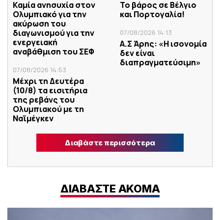
Καμία ανησυχία στον
Το βάρος σε Βέλγιο
Ολυμπιακό για την
και Πορτογαλία!
ακύρωση του
διαγωνισμού για την
07/08/2026 14:13
ενεργειακή
Α.Σ Άρης: «Η ισονομία
αναβάθμιση του ΣΕΦ
δεν είναι
διαπραγματεύσιμη»
07/08/2026 14:53
Μέχρι τη Δευτέρα
(10/8) τα εισιτήρια
της ρεβάνς του
Ολυμπιακού με τη
Ναϊμέγκεν
Διαβάστε περισσότερα
ΔΙΑΒΑΣΤΕ ΑΚΟΜΑ