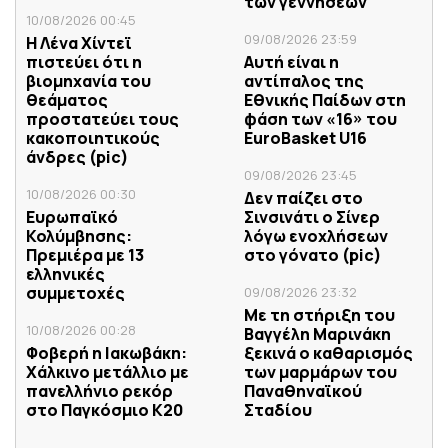
των γεννήσεων
10/08/2026 00:45
09/08/2026 23:59
Η Λένα Χίντεϊ
πιστεύει ότι η
Αυτή είναι η
βιομηχανία του
αντίπαλος της
θεάματος
Εθνικής Παίδων στη
προστατεύει τους
φάση των «16» του
κακοποιητικούς
EuroBasket U16
άνδρες (pic)
09/08/2026 23:45
10/08/2026 00:30
Δεν παίζει στο
Ευρωπαϊκό
Σινσινάτι ο Σίνερ
Κολύμβησης:
λόγω ενοχλήσεων
Πρεμιέρα με 13
στο γόνατο (pic)
ελληνικές
συμμετοχές
09/08/2026 23:32
Με τη στήριξη του
10/08/2026 00:28
Βαγγέλη Μαρινάκη
Φοβερή η Ιακωβάκη:
ξεκινά ο καθαρισμός
Xάλκινο μετάλλιο με
των μαρμάρων του
πανελλήνιο ρεκόρ
Παναθηναϊκού
στο Παγκόσμιο Κ20
Σταδίου