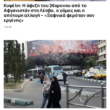
Κυψέλη: Η άφιξη του 26χρονου από το
Αφγανιστάν στη Λέσβο, ο γάμος και η
απότομη αλλαγή – «Ξαφνικά φερόταν σαν
εργένης»
TO10