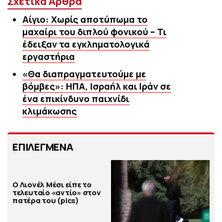
Σχετικά Άρθρα
Αίγιο: Χωρίς αποτύπωμα το
μαχαίρι του διπλού φονικού – Τι
έδειξαν τα εγκληματολογικά
εργαστήρια
«Θα διαπραγματευτούμε με
βόμβες»: ΗΠΑ, Ισραήλ και Ιράν σε
ένα επικίνδυνο παιχνίδι
κλιμάκωσης
ΕΠΙΛΕΓΜΕΝΑ
Ο Λιονέλ Μέσι είπε το
τελευταίο «αντίο» στον
πατέρα του (pics)