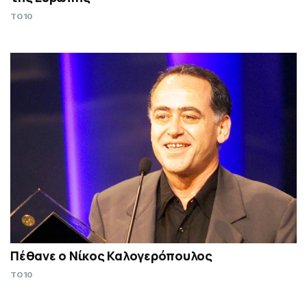
TO10
Πέθανε ο Νίκος Καλογερόπουλος
TO10