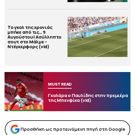
Το γκολ της χρονιάς
μπήκε από τις… 9
Αυγούστου! Ασύλληπτο
σουτ στο Μάλμε –
Ντέγκερφορς (vid)
MUST READ
Γκολάρα ο Παυλίδης στην πρεμιέρα
της Μπενφίκα (vid)
Προσθήκη ως προτεινόμενη πηγή στη Google